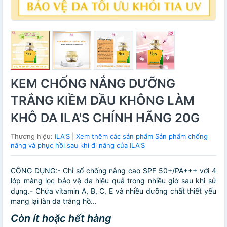
KEM CHỐNG NẮNG DƯỠNG
TRẮNG KIỀM DẦU KHÔNG LÀM
KHÔ DA ILA'S CHÍNH HÃNG 20G
Thương hiệu:
ILA'S
|
Xem thêm các sản phẩm Sản phẩm chống
nắng và phục hồi sau khi đi nắng của ILA'S
CÔNG DỤNG:- Chỉ số chống nắng cao SPF 50+/PA+++ với 4
lớp màng lọc bảo vệ da hiệu quả trong nhiều giờ sau khi sử
dụng.- Chứa vitamin A, B, C, E và nhiều dưỡng chất thiết yếu
mang lại làn da trắng hồ...
Còn ít hoặc hết hàng