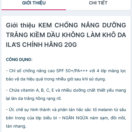
GIỚI THIỆU
CHI TIẾT
Giới thiệu KEM CHỐNG NẮNG DƯỠNG
TRẮNG KIỀM DẦU KHÔNG LÀM KHÔ DA
ILA'S CHÍNH HÃNG 20G
CÔNG DỤNG:
- Chỉ số chống nắng cao SPF 50+/PA+++ với 4 lớp màng lọc
bảo vệ da hiệu quả trong nhiều giờ sau khi sử dụng.
- Chứa vitamin A, B, C, E và nhiều dưỡng chất thiết yếu mang
lại làn da trắng hồng rạng rỡ.
- Ức chế sự hình thành và phân tán hắc sắc tố melanin từ sâu
bên trong của lớp biểu bì – NGĂN NGỪA nám sạm, đồi mồi,
tàn nhang.