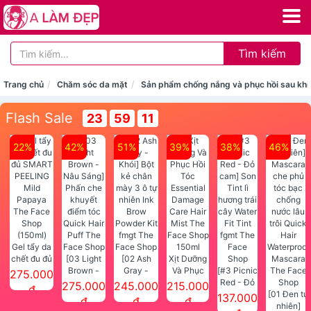
Tìm kiếm
Trang chủ
Chăm sóc da mặt
Sản phẩm chống nắng và phục hồi sau khi
Flash Sale
23
59
10
22%
42%
51%
39%
38%
46%
Gel tẩy da
chết đu đủ
[03 Light
[02 Ash
Xịt Dưỡng
SMART
Brown -
Gray -
Và Phục
[#3 Picnic
275.000
PEELING
Nâu Sáng]
Khói] Bột
Hồi Tóc
Red - Đỏ
275.000
245.000
215.000
đ
Mild
Phấn che
kẻ chân
Essential
cam] Son
[01 Đen tự
137.000
đ
đ
đ
Papaya
khuyết
mày 3 ô tự
Damage
Tint lì
nhiên]