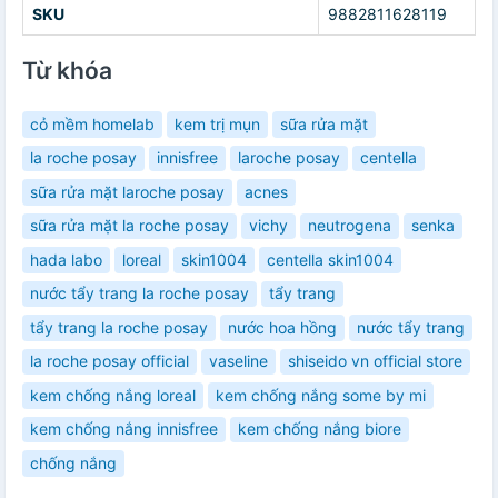
SKU
9882811628119
Từ khóa
cỏ mềm homelab
kem trị mụn
sữa rửa mặt
la roche posay
innisfree
laroche posay
centella
sữa rửa mặt laroche posay
acnes
sữa rửa mặt la roche posay
vichy
neutrogena
senka
hada labo
loreal
skin1004
centella skin1004
nước tẩy trang la roche posay
tẩy trang
tẩy trang la roche posay
nước hoa hồng
nước tẩy trang
la roche posay official
vaseline
shiseido vn official store
kem chống nắng loreal
kem chống nắng some by mi
kem chống nắng innisfree
kem chống nắng biore
chống nắng