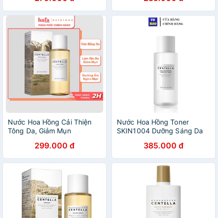
Nước Hoa Hồng Cải Thiện
Nước Hoa Hồng Toner
Tông Da, Giảm Mụn
SKIN1004 Dưỡng Sáng Da
Skin1004 Madagascar
Skin1004 Madagascar
299.000 đ
385.000 đ
Centella Toning Toner _
Centella Tone Brightening
Skin1004 Chính Hãng
Booster 210ml - Từ Hảo