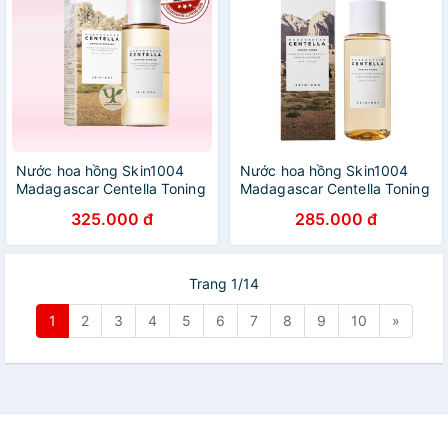
Nước hoa hồng Skin1004
Nước hoa hồng Skin1004
Madagascar Centella Toning
Madagascar Centella Toning
Toner
Toner
325.000 đ
285.000 đ
Trang 1/14
1
2
3
4
5
6
7
8
9
10
»