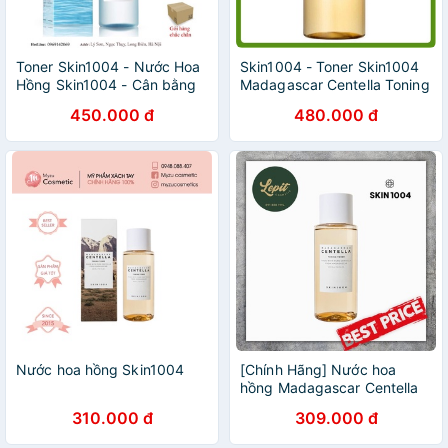
Toner Skin1004 - Nước Hoa
Skin1004 - Toner Skin1004
Hồng Skin1004 - Cân bằng
Madagascar Centella Toning
Skin1004 210ml
210ml - Nước hoa hồng Rau
450.000 đ
480.000 đ
Má
Nước hoa hồng Skin1004
[Chính Hãng] Nước hoa
hồng Madagascar Centella
Toning Toner Skin1004 -
310.000 đ
309.000 đ
Toner Rau Má Skin1004