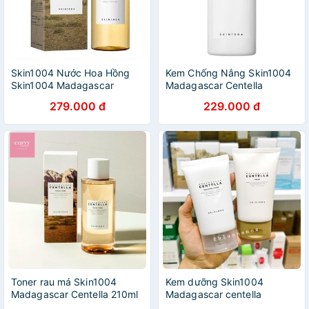
Skin1004 Nước Hoa Hồng
Kem Chống Nắng Skin1004
Skin1004 Madagascar
Madagascar Centella
Centella Toning Toner Rau
Suncream
279.000 đ
229.000 đ
Má Phục Hồi Và Tái Tạo Da
210ml
Toner rau má Skin1004
Kem dưỡng Skin1004
Madagascar Centella 210ml
Madagascar centella
soothing cream