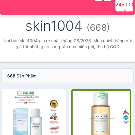
đ
The Face
điểm tóc
nhiên Ink
Care Hair
hương trái
Mascara
245.000
Shop
Quick Hair
Brow
Mist The
cây Water
che phủ
đ
(150ml)
Puff The
Powder Kit
Face Shop
Fit Tint
tóc bạc
Face Shop
fmgt The
150ml
fgmt The
chống
skin1004
Face Shop
Face
nước lâu
(668)
Shop
trôi Quick
Hair
Waterproof
Nơi bán skin1004 giá rẻ nhất tháng 08/2026. Mua chính hãng với
Mascara
giá tốt nhất, giao hàng tận nhà miễn phí, thu hộ COD
The Face
Shop
668
Sản Phẩm