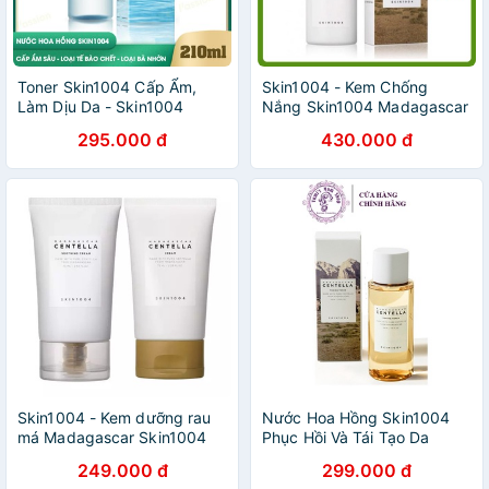
Toner Skin1004 Cấp Ẩm,
Skin1004 - Kem Chống
Làm Dịu Da - Skin1004
Nắng Skin1004 Madagascar
Madagascar Centella Hyalu-
Centella - Chiết Xuất Rau Má
295.000 đ
430.000 đ
Cica Brightening Toner
Mỏng Nhẹ, Không Trôi
210ml
Skin1004 - Kem dưỡng rau
Nước Hoa Hồng Skin1004
má Madagascar Skin1004
Phục Hồi Và Tái Tạo Da
Centella Asiatica Cream cho
Skin1004 Madagascar
249.000 đ
299.000 đ
da dầu và da khô
Centella Toning Toner 210ml