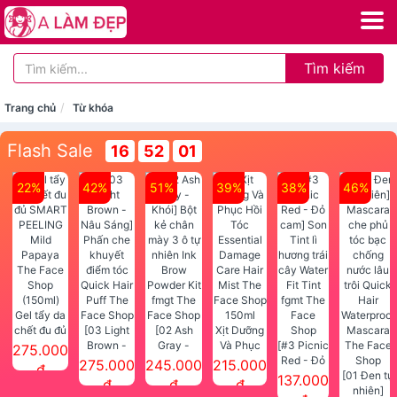
Tìm kiếm
Trang chủ
Từ khóa
Flash Sale
16
52
00
22%
42%
51%
39%
38%
46%
Gel tẩy da
chết đu đủ
[03 Light
[02 Ash
Xịt Dưỡng
SMART
Brown -
Gray -
Và Phục
[#3 Picnic
275.000
PEELING
Nâu Sáng]
Khói] Bột
Hồi Tóc
Red - Đỏ
275.000
245.000
215.000
đ
Mild
Phấn che
kẻ chân
Essential
cam] Son
[01 Đen tự
137.000
đ
đ
đ
Papaya
khuyết
mày 3 ô tự
Damage
Tint lì
nhiên]