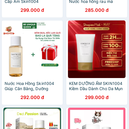
Cấp Ẩm Skin1004
Nước hoa hồng rau má
Madagascar Centella Hyalu-
dưỡng ẩm sáng da
299.000 đ
285.000 đ
Cica Brightening Toner
Madagascar Hyalu - Cica
210ml- Nước Hoa Hồng
Brightening Toner Skin1004
Skin1004
210ml
Nước Hoa Hồng Skin1004
KEM DƯỠNG ẨM SKIN1004
Giúp Cân Bằng, Dưỡng
Kiềm Dầu Dành Cho Da Mụn
Trắng Da Chiết Xuất Rau Má
Nhạy Cảm Skin1004
292.000 đ
299.000 đ
Skin1004 Madagascar
Madagascar Centella
Centella Toning Toner 210ml
Asiatica CREAM 75g [NẮP
VÀNG]