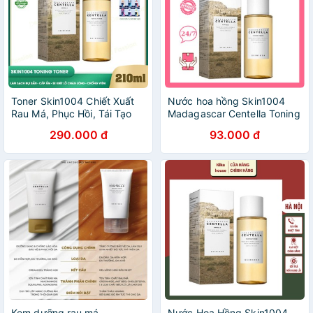
Toner Skin1004 Chiết Xuất
Nước hoa hồng Skin1004
Rau Má, Phục Hồi, Tái Tạo
Madagascar Centella Toning
Da Mụn, Lành Sẹo -
Toner
290.000 đ
93.000 đ
Skin1004 Madagascar
Centella Toning Toner 210ml
Kem dưỡng rau má
Nước Hoa Hồng Skin1004