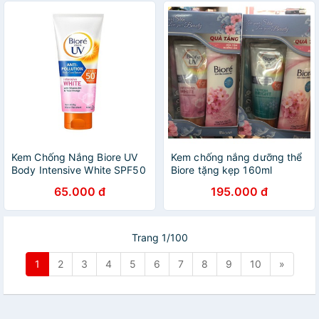
Kem Chống Nắng Biore UV
Kem chống nắng dưỡng thể
Body Intensive White SPF50
Biore tặng kẹp 160ml
- chống nắng hiệu quả
65.000 đ
195.000 đ
Trang 1/100
1
2
3
4
5
6
7
8
9
10
»