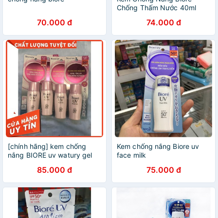
Chống Thấm Nước 40ml
70.000 đ
74.000 đ
[chính hãng] kem chống
Kem chống nắng Biore uv
nắng BIORE uv watury gel
face milk
90ml +BIORE bright milk
85.000 đ
75.000 đ
30ml+BIORE ccmilk30ml là
dòng kem chống nắng tốt