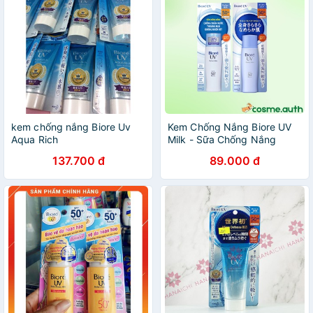
kem chống nắng Biore Uv
Kem Chống Nắng Biore UV
Aqua Rich
Milk - Sữa Chống Nắng
Biore UV Perfect Milk
137.700 đ
89.000 đ
SPF50+PA++++ 40ml - Màu
Xanh