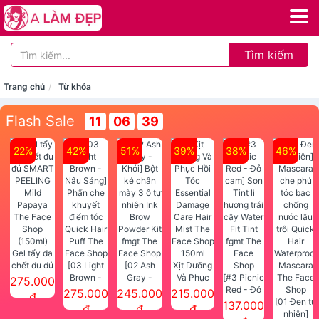
Tìm kiếm
Trang chủ
Từ khóa
Flash Sale
11
06
38
22%
42%
51%
39%
38%
46%
Gel tẩy da
chết đu đủ
[03 Light
[02 Ash
Xịt Dưỡng
SMART
Brown -
Gray -
Và Phục
[#3 Picnic
275.000
PEELING
Nâu Sáng]
Khói] Bột
Hồi Tóc
Red - Đỏ
275.000
245.000
215.000
đ
Mild
Phấn che
kẻ chân
Essential
cam] Son
[01 Đen tự
137.000
đ
đ
đ
Papaya
khuyết
mày 3 ô tự
Damage
Tint lì
nhiên]