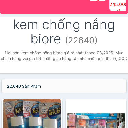
đ
The Face
điểm tóc
nhiên Ink
Care Hair
hương trái
Mascara
245.000
Shop
Quick Hair
Brow
Mist The
cây Water
che phủ
đ
(150ml)
Puff The
Powder Kit
Face Shop
Fit Tint
tóc bạc
Face Shop
fmgt The
150ml
fgmt The
chống
kem chống nắng
Face Shop
Face
nước lâu
Shop
trôi Quick
Hair
biore
Waterproof
(22640)
Mascara
The Face
Shop
Nơi bán kem chống nắng biore giá rẻ nhất tháng 08/2026. Mua
chính hãng với giá tốt nhất, giao hàng tận nhà miễn phí, thu hộ COD
22.640
Sản Phẩm