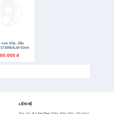
 xoa bóp, dầu
 STARBALM 50ml
00.000 đ
LIÊN HỆ
Địa chỉ:
A Làm Đẹp
Điện Biên Phủ, Phường