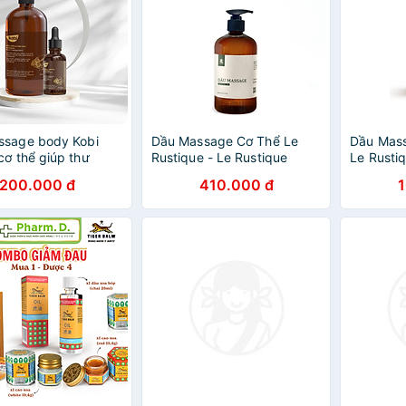
ssage body Kobi
Dầu Massage Cơ Thể Le
Dầu Mass
cơ thể giúp thư
Rustique - Le Rustique
Le Rusti
iảm đau cơ, giảm
Massage Oil
Rustique
200.000 đ
410.000 đ
ẳng, mệt mỏi hiệu
Oil 500m