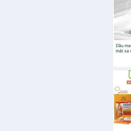
Dầu ma
mát xa 
giãn, g
căng th
quả