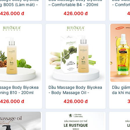
ng B005 (Làm mát) -
– Comfortable B4 - 200ml
- Comfor
- 200ml
426.000 đ
426.000 đ
4
ssage Body Biyokea
Dầu Massage Body Biyokea
Dầu giảm
ning B10 - 200ml
- Body Massage Oil -
da khi ma
Comfortable B8 - 200ml
150ml
426.000 đ
426.000 đ