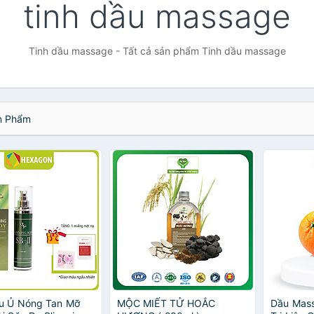
tinh dầu massage
Tinh dầu massage - Tất cả sản phẩm Tinh dầu massage
 Phẩm
ầu Ủ Nóng Tan Mỡ
MỘC MIẾT TỬ HOẮC
Dầu Mass