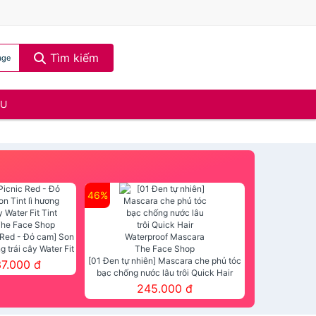
Tìm kiếm
age
ẦU
46%
 Red - Đỏ cam] Son
ng trái cây Water Fit
mt The Face Shop
[01 Đen tự nhiên] Mascara che phủ tóc
37.000 đ
bạc chống nước lâu trôi Quick Hair
Waterproof Mascara The Face Shop
245.000 đ