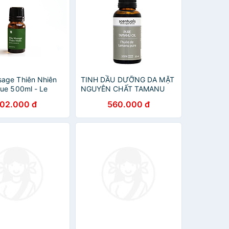
age Thiên Nhiên
TINH DẦU DƯỠNG DA MẶT
que 500ml - Le
NGUYÊN CHẤT TAMANU
 Natural Massage
(MÙ U) Scentuals- PURE
102.000 đ
560.000 đ
l
TAMANU OIL 30ML