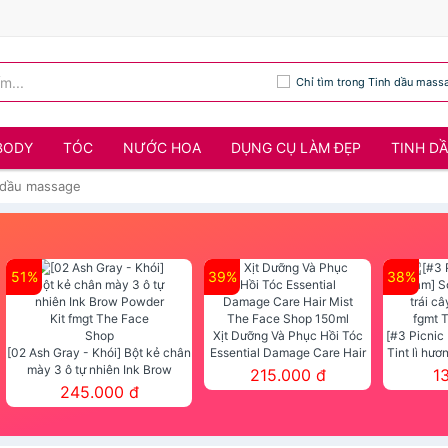
Chỉ tìm trong Tinh dầu mass
BODY
TÓC
NƯỚC HOA
DỤNG CỤ LÀM ĐẸP
TINH D
 dầu massage
51%
39%
38%
Xịt Dưỡng Và Phục Hồi Tóc
[#3 Picnic
[02 Ash Gray - Khói] Bột kẻ chân
Essential Damage Care Hair
Tint lì hươ
mày 3 ô tự nhiên Ink Brow
Mist The Face Shop 150ml
Tint fg
215.000 đ
1
Powder Kit fmgt The Face Shop
245.000 đ