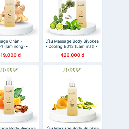
age Chân -
Dầu Massage Body Biyokea
F1 (làm nóng) -
- Cooling B013 (Làm mát) -
200ml
519.000 đ
426.000 đ
sage Body Biyokea
Dầu Massage Body Biyokea