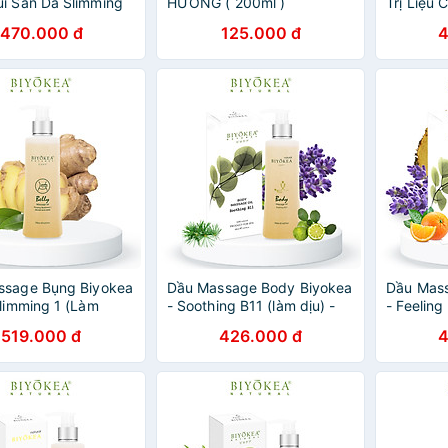
i Săn Da Slimming
HƯƠNG ( 200ml )
Trị Liệu
imming Body
Các Spa 
470.000 đ
125.000 đ
4
Biyokea_
Phẩm Đạ
ssage Bụng Biyokea
Dầu Massage Body Biyokea
Dầu Mas
Slimming 1 (Làm
- Soothing B11 (làm dịu) -
- Feelin
 200ml
200ml
giác) - 
519.000 đ
426.000 đ
4