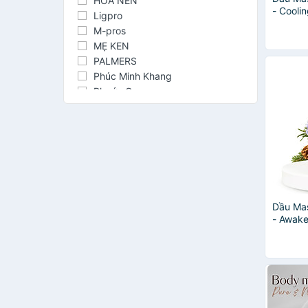
HOA NÉN
- Cooli
Ligpro
200ml
M-pros
MẸ KEN
PALMERS
Phúc Minh Khang
Phước Quy
Purie
Saola
Scentuals
Slimming Care Vietnam
STARBALM
Tiger Balm
Dầu Ma
- Awake