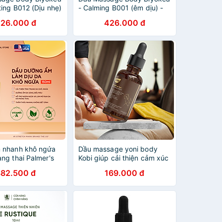
ting B012 (Dịu nhẹ)
- Calming B001 (êm dịu) -
200ml
26.000 đ
426.000 đ
 nhanh khô ngứa
Dầu massage yoni body
ng thai Palmer's
Kobi giúp cải thiện cảm xúc
kéo dài cuộc yêu - 100ml
382.500 đ
169.000 đ