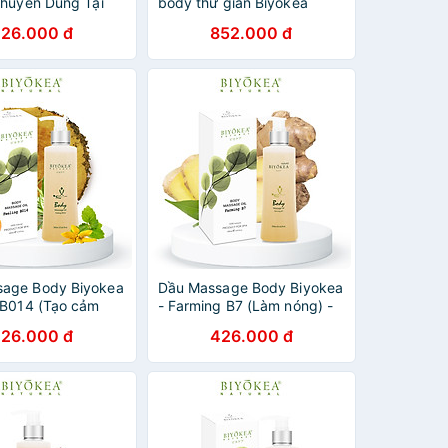
 Chuyên Dùng Tại
body thư giãn Biyokea
Thương Hiệu
(200ml/chai)
26.000 đ
852.000 đ
 Loại 200ml Sản
t Chuẩn cGMP, ISO
sage Body Biyokea
Dầu Massage Body Biyokea
g B014 (Tạo cảm
- Farming B7 (Làm nóng) -
200ml
200ml
26.000 đ
426.000 đ