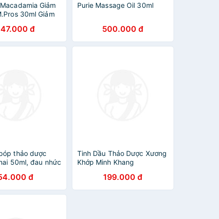
 Macadamia Giảm
Purie Massage Oil 30ml
M.Pros 30ml Giảm
, Dưỡng Tóc
147.000 đ
500.000 đ
ữ Nếp Lamimi
ng
bóp thảo dược
Tinh Dầu Thảo Dược Xương
chai 50ml, đau nhức
Khớp Minh Khang
ương khớp
54.000 đ
199.000 đ