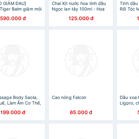
 GIẢM ĐAU]
Chai Xịt nước hoa tinh dầu
Tinh dầu
iger Balm giảm mỏi
Ngọc lan tây 100ml - Hoa
Rối Tóc 
 và nhức cơ, bong
Nén -Làm thơm, kháng
Gãy Rụng
590.000 đ
125.000 đ
khuẩn, thư giãn
Mượt, Gi
Chính Hã
ssage Body Saola,
Cao nóng Falcon
Dầu xoa 
uế, Làm Ấm Cơ Thể,
Ligpro, 
au Xương Khớp, Mỡ
mỏi cơ x
199.000 đ
65.000 đ
ự Nhiên,100ml