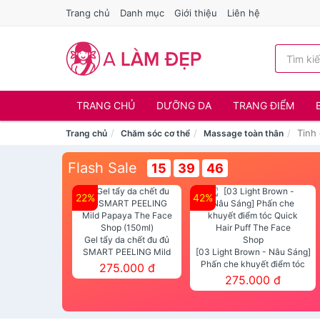
Trang chủ
Danh mục
Giới thiệu
Liên hệ
TRANG CHỦ
DƯỠNG DA
TRANG ĐIỂM
Tinh
Trang chủ
Chăm sóc cơ thể
Massage toàn thân
Flash Sale
15
39
45
22%
42%
Gel tẩy da chết đu đủ
SMART PEELING Mild
[03 Light Brown - Nâu Sáng]
Papaya The Face Shop
Phấn che khuyết điểm tóc
275.000 đ
(150ml)
Quick Hair Puff The Face Shop
275.000 đ