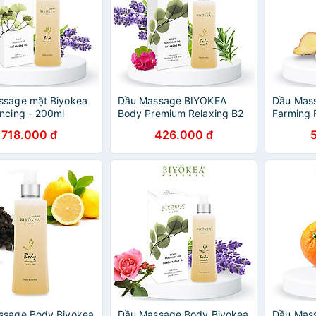
ssage mặt Biyokea
Dầu Massage BIYOKEA
Dầu Mass
ncing - 200ml
Body Premium Relaxing B2
Farming 
- Thư giãn 200ml
200ml
718.000 đ
426.000 đ
ssage Body Biyokea
Dầu Massage Body Biyokea
Dầu Mas