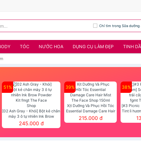
Chỉ tìm trong Sữa dưỡng
BODY
TÓC
NƯỚC HOA
DỤNG CỤ LÀM ĐẸP
TINH D
ẩm
51%
39%
38%
Xịt Dưỡng Và Phục Hồi Tóc
[#3 Picnic
[02 Ash Gray - Khói] Bột kẻ chân
Essential Damage Care Hair
Tint lì hươ
mày 3 ô tự nhiên Ink Brow
Mist The Face Shop 150ml
Tint fg
215.000 đ
1
Powder Kit fmgt The Face Shop
245.000 đ