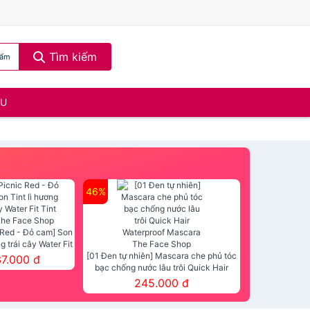
Tìm kiếm
 ẩm
ẦU
46%
 Red - Đỏ cam] Son
ng trái cây Water Fit
mt The Face Shop
[01 Đen tự nhiên] Mascara che phủ tóc
37.000 đ
bạc chống nước lâu trôi Quick Hair
Waterproof Mascara The Face Shop
245.000 đ