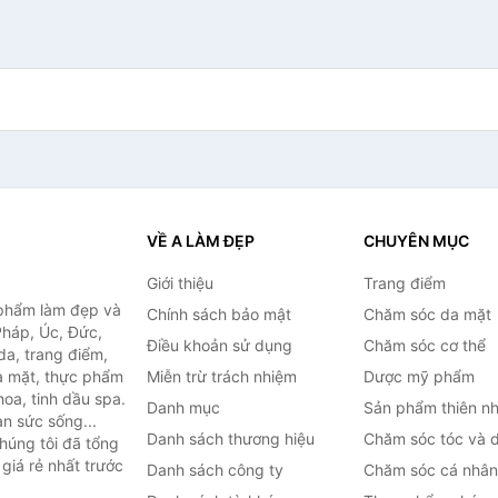
VỀ A LÀM ĐẸP
CHUYÊN MỤC
Giới thiệu
Trang điểm
 phẩm làm đẹp và
Chính sách bảo mật
Chăm sóc da mặt
Pháp, Úc, Đức,
Điều khoản sử dụng
Chăm sóc cơ thể
a, trang điểm,
a mặt, thực phẩm
Miễn trừ trách nhiệm
Dược mỹ phẩm
oa, tinh dầu spa.
Danh mục
Sản phẩm thiên nh
àn sức sống...
Danh sách thương hiệu
Chăm sóc tóc và 
húng tôi đã tổng
giá rẻ nhất trước
Danh sách công ty
Chăm sóc cá nhân