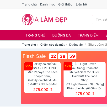
Trang chủ
Danh mục
Giới thiệu
Liên hệ
TRANG CHỦ
DƯỠNG DA
TRANG ĐIỂM
Sữa dưỡng 
Trang chủ
Chăm sóc da mặt
Dưỡng ẩm
Flash Sale
22
38
59
22%
42%
Gel tẩy da chết đu đủ
SMART PEELING Mild
[03 Light Brown - Nâu Sáng]
Papaya The Face Shop
Phấn che khuyết điểm tóc
275.000 đ
(150ml)
Quick Hair Puff The Face Shop
275.000 đ