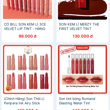
CÓ BILL SON KEM LÌ 3CE
SON KEM LÌ MERZY THE
VELVET LIP TINT - HÀNG
FIRST VELVET TINT
ORDER HÃNG CÓ BILL
99.000 đ
130.000 đ
(Chính Hãng) Son Thỏi Lì
Son tint bóng Romand
Peripera Ink Airy Stick
Glasting Water Tint