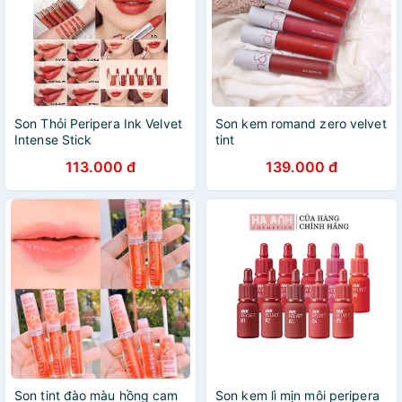
Son Thỏi Peripera Ink Velvet
Son kem romand zero velvet
Intense Stick
tint
113.000 đ
139.000 đ
Son tint đào màu hồng cam
Son kem lì mịn môi peripera