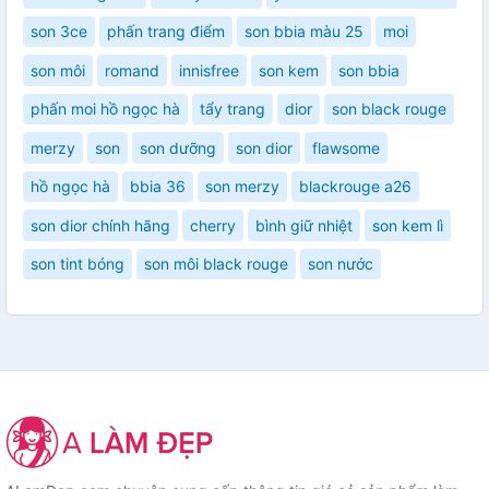
son 3ce
phấn trang điểm
son bbia màu 25
moi
son môi
romand
innisfree
son kem
son bbia
phấn moi hồ ngọc hà
tẩy trang
dior
son black rouge
merzy
son
son dưỡng
son dior
flawsome
hồ ngọc hà
bbia 36
son merzy
blackrouge a26
son dior chính hãng
cherry
bình giữ nhiệt
son kem lì
son tint bóng
son môi black rouge
son nước