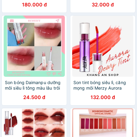
Tím
180.000 đ
32.000 đ
Son bóng Daimanpu dưỡng
Son tint bóng siêu lì, căng
môi siêu lì tông màu lâu trôi
mọng môi Merzy Aurora
ECOTITT SM03
Dewy Tint
24.500 đ
132.000 đ