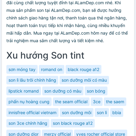
đãi cùng chất lượng tuyệt đỉnh tại ALamDep.com nhé. Khi
mua sản phẩm son tại ALamDep.com, bạn sẽ được hưởng
chính sách giao hàng tận nơi, thanh toán qua thẻ ngân hàng,
hoạt thanh toán trực tiếp khi nhận hàng, cùng nhiều khuyến
mãi hấp dẫn. Mua ngay tại ALamDep.com hôm nay để có thể
trải nghiệm mua sắm chất lượng và tiết kiệm nhé.
Xu hướng Son tint
sơn móng tay
romand on
black rouge a12
son lì lâu trôi chính hãng
son dưỡng môi có màu
lipstick romand
son dưỡng có màu
son bóng
phấn nụ hoàng cung
the seam official
3ce
the saem
innisfree official vietnam
son dưỡng môi
son lì
bbia
son 3ce chính hãng
son black rouge a12
son dưỡng dior
merzy official
yves rocher official store