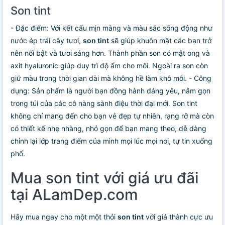
Son tint
- Đặc điểm: Với kết cấu mịn màng và màu sắc sống động như
nước ép trái cây tươi,
son tint
sẽ giúp khuôn mặt các bạn trở
nên nổi bật và tươi sáng hơn. Thành phần son có mật ong và
axit hyaluronic giúp duy trì độ ẩm cho môi. Ngoài ra son còn
giữ màu trong thời gian dài mà không hề làm khô môi. - Công
dụng: Sản phẩm là người bạn đồng hành đáng yêu, nằm gọn
trong túi của các cô nàng sành điệu thời đại mới. Son tint
không chỉ mang đến cho bạn vẻ đẹp tự nhiên, rạng rỡ mà còn
có thiết kế nhẹ nhàng, nhỏ gọn để bạn mang theo, dễ dàng
chỉnh lại lớp trang điểm của mình mọi lúc mọi nơi, tự tin xuống
phố.
Mua son tint với giá ưu đãi
tại ALamDep.com
Hãy mua ngay cho một một thỏi
son tint
với giá thành cực ưu