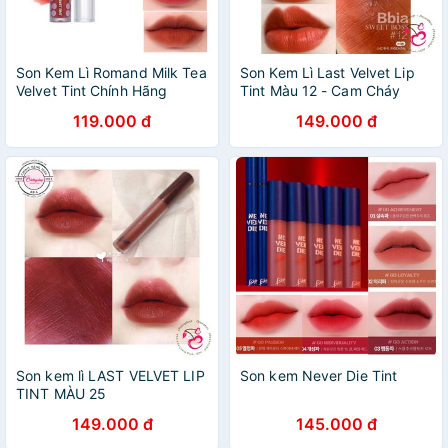
Son Kem Lì Romand Milk Tea
Son Kem Lì Last Velvet Lip
Velvet Tint Chính Hãng
Tint Màu 12 - Cam Cháy
119.000 đ
149.000 đ
Son kem lì LAST VELVET LIP
Son kem Never Die Tint
TINT MÀU 25
149.000 đ
145.000 đ