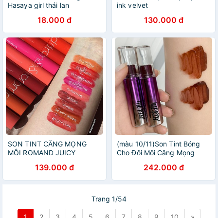
Hasaya girl thái lan
ink velvet
18.000 đ
130.000 đ
SON TINT CĂNG MỌNG
(màu 10/11)Son Tint Bóng
MÔI ROMAND JUICY
Cho Đôi Môi Căng Mọng
LASTING TINT
Merzy Aurora Dewy Tint
139.000 đ
242.000 đ
5.5g
Trang 1/54
1
2
3
4
5
6
7
8
9
10
»