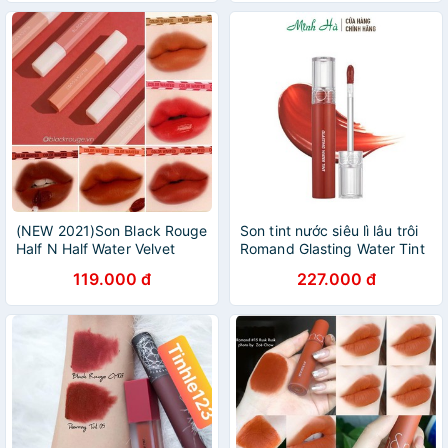
(NEW 2021)Son Black Rouge
Son tint nước siêu lì lâu trôi
Half N Half Water Velvet
Romand Glasting Water Tint
Chính hãng
4g
119.000 đ
227.000 đ