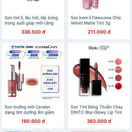
Son tint lì, lâu trôi, lớp bóng
Son kem lì Flawsome Chic
trong suốt giúp môi căng
Velvet Matte Tint 3g
mọng tự nhiên Mistine
338.500 đ
211.000 đ
Choose Me Light Water Lip
Tint 1.6g No.01
Son dưỡng môi Carslan
Son Tint Bóng Thuần Chay
dạng tint dưỡng ẩm giảm
DINTO Blur-Glowy Lip Tint
thâm môi mờ nếp nhăn môi
12 màu
160.600 đ
383.000 đ
4.5g