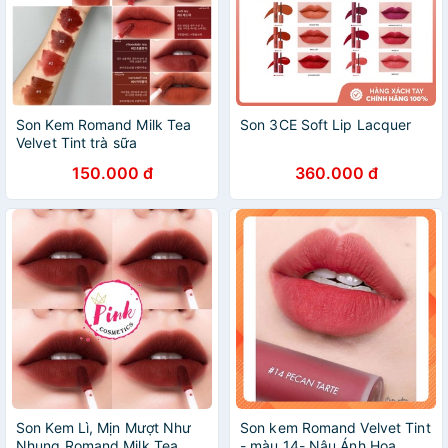
Son Kem Romand Milk Tea
Son 3CE Soft Lip Lacquer
Velvet Tint trà sữa
150.000 đ
360.000 đ
Son Kem Lì, Mịn Mượt Như
Son kem Romand Velvet Tint
Nhung Romand Milk Tea
- màu 14- Nâu Ánh Hoa