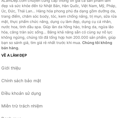
ALamDep.com chuyên cung cấp thông tin giá cả sản phẩm làm
đẹp và sức khỏe đến từ Nhật Bản, Hàn Quốc, Việt Nam, Mỹ, Pháp,
Úc, Đức, Thái Lan... Hàng hóa phong phú đa dạng gồm dưỡng da,
trang điểm, chăm sóc body, tóc, kem chống nắng, trị mụn, sữa rửa
mặt, thực phẩm chức năng, dụng cụ làm đẹp, dụng cụ cá nhân,
nước hoa, tinh dầu spa. Giúp làn da hồng hào, trắng da, ngừa lão
hóa, căng tràn sức sống... Bằng khả năng sẵn có cùng sự nỗ lực
không ngừng, chúng tôi đã tổng hợp hơn 200.000 sản phẩm, giúp
bạn so sánh giá, tìm giá rẻ nhất trước khi mua.
Chúng tôi không
bán hàng.
VỀ A LÀM ĐẸP
Giới thiệu
Chính sách bảo mật
Điều khoản sử dụng
Miễn trừ trách nhiệm