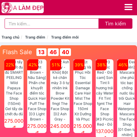
Tìm kiếm
Trang chủ
Trang điểm
Trang điểm môi
Flash Sale
13
46
39
22%
42%
51%
39%
38%
46%
Gel tẩy da
chết đu đủ
[03 Light
[02 Ash
Xịt Dưỡng
SMART
Brown -
Gray -
Và Phục
[#3 Picnic
275.000
PEELING
Nâu Sáng]
Khói] Bột
Hồi Tóc
Red - Đỏ
275.000
245.000
215.000
đ
Mild
Phấn che
kẻ chân
Essential
cam] Son
[01 Đen tự
137.000
đ
đ
đ
Papaya
khuyết
mày 3 ô tự
Damage
Tint lì
nhiên]