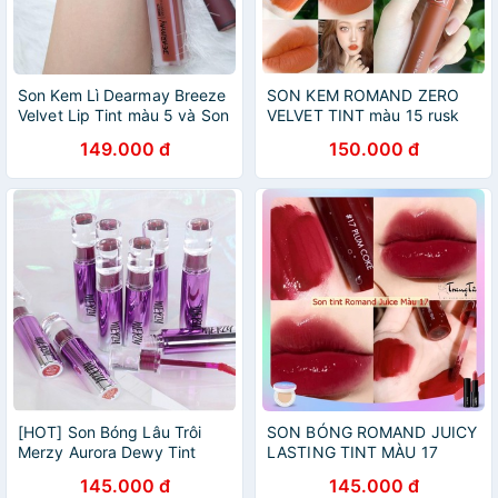
Son Kem Lì Dearmay Breeze
SON KEM ROMAND ZERO
Velvet Lip Tint màu 5 và Son
VELVET TINT màu 15 rusk
Black rouge Cream Matt
rusk
149.000 đ
150.000 đ
Rouge màu 7
[HOT] Son Bóng Lâu Trôi
SON BÓNG ROMAND JUICY
Merzy Aurora Dewy Tint
LASTING TINT MÀU 17
145.000 đ
145.000 đ