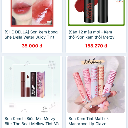
[SHE DELLA] Son kem bóng
(Sẵn 12 màu mới - Kem
She Della Water Juicy Tint
thỏi)Son kem thỏi Merzy
Another Me The First Velvet
35.000 đ
158.270 đ
Tint V6
Son Kem Lì Siêu Mịn Merzy
Son Kem Tint Maffick
Bite The Beat Mellow Tint Vỏ
Macarone Lip Glaze