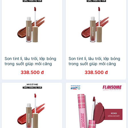
Son tint lì, lâu trôi, lớp bóng
Son tint lì, lâu trôi, lớp bóng
trong suốt giúp môi căng
trong suốt giúp môi căng
mọng tự nhiên Mistine
mọng tự nhiên Mistine
338.500 đ
338.500 đ
Choose Me Light Water Lip
Choose Me Light Water Lip
Tint 1.6g No.04
Tint 1.6g No.03