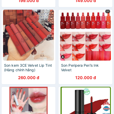
199.000 đ
149.000 đ
Son kem 3CE Velvet Lip Tint
Son Peripera Peri’s Ink
(Hàng chính hãng)
Velvet
260.000 đ
120.000 đ