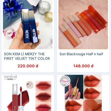
SON KEM LÌ MERZY THE
Son Blackrouge Half n half
FIRST VELVET TINT COLOR
OF YOUTH
220.000 đ
148.000 đ