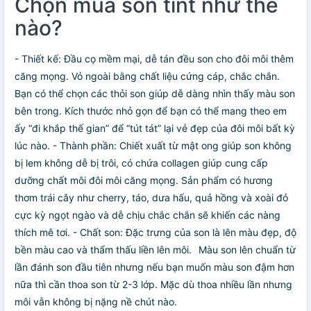
Chọn mua son tint như thế
nào?
- Thiết kế: Đầu cọ mềm mại, dễ tán đều son cho đôi môi thêm
căng mọng. Vỏ ngoài bằng chất liệu cứng cáp, chắc chắn.
Bạn có thể chọn các thỏi son giúp dễ dàng nhìn thấy màu son
bên trong. Kích thước nhỏ gọn để bạn có thể mang theo em
ấy “đi khắp thế gian” để “tút tát” lại vẻ đẹp của đôi môi bất kỳ
lúc nào. - Thành phần: Chiết xuất từ mật ong giúp son không
bị lem không dễ bị trôi, có chứa collagen giúp cung cấp
dưỡng chất môi đôi môi căng mọng. Sản phẩm có hương
thơm trái cây như cherry, táo, dưa hấu, quả hồng và xoài đỏ
cực kỳ ngọt ngào và dễ chịu chắc chắn sẽ khiến các nàng
thích mê tơi. - Chất son: Đặc trưng của son là lên màu đẹp, độ
bền màu cao và thẩm thấu liền lên môi.⠀Màu son lên chuẩn từ
lần đánh son đầu tiên nhưng nếu bạn muốn màu son đậm hơn
nữa thì cần thoa son từ 2-3 lớp. Mặc dù thoa nhiều lần nhưng
môi vẫn không bị nặng nề chút nào.