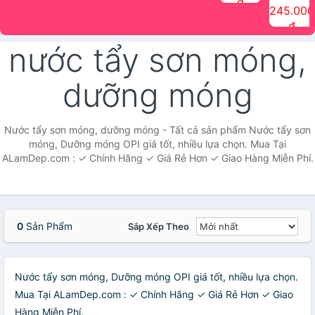
đ
The Face
điểm tóc
nhiên Ink
Care Hair
hương trái
Mascara
245.000
Shop
Quick Hair
Brow
Mist The
cây Water
che phủ
đ
(150ml)
Puff The
Powder Kit
Face Shop
Fit Tint
tóc bạc
Face Shop
fmgt The
150ml
fgmt The
chống
nước tẩy sơn móng,
Face Shop
Face
nước lâu
Shop
trôi Quick
Hair
dưỡng móng
Waterproof
Mascara
The Face
Shop
Nước tẩy sơn móng, dưỡng móng - Tất cả sản phẩm Nước tẩy sơn
móng, Dưỡng móng OPI giá tốt, nhiều lựa chọn. Mua Tại
ALamDep.com : ✓ Chính Hãng ✓ Giá Rẻ Hơn ✓ Giao Hàng Miễn Phí.
0
Sản Phẩm
Sắp Xếp Theo
Nước tẩy sơn móng, Dưỡng móng OPI giá tốt, nhiều lựa chọn.
Mua Tại ALamDep.com : ✓ Chính Hãng ✓ Giá Rẻ Hơn ✓ Giao
Hàng Miễn Phí.