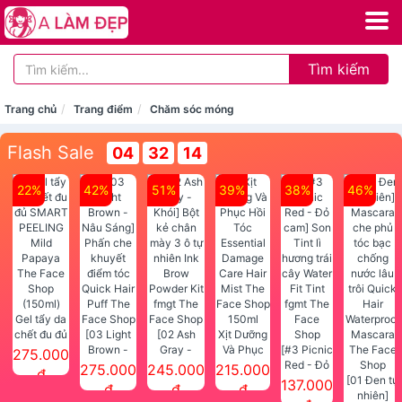
Tìm kiếm
Trang chủ
Trang điểm
Chăm sóc móng
Flash Sale
04
32
14
22%
42%
51%
39%
38%
46%
Gel tẩy da
chết đu đủ
[03 Light
[02 Ash
Xịt Dưỡng
SMART
Brown -
Gray -
Và Phục
[#3 Picnic
275.000
PEELING
Nâu Sáng]
Khói] Bột
Hồi Tóc
Red - Đỏ
275.000
245.000
215.000
đ
Mild
Phấn che
kẻ chân
Essential
cam] Son
[01 Đen tự
137.000
đ
đ
đ
Papaya
khuyết
mày 3 ô tự
Damage
Tint lì
nhiên]