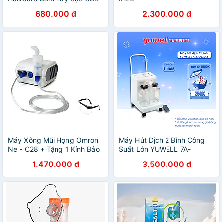
680.000 đ
2.300.000 đ
Máy Xông Mũi Họng Omron
Máy Hút Dịch 2 Bình Công
Ne - C28 + Tặng 1 Kính Bảo
Suất Lớn YUWELL 7A-
Hộ
23D(20L) - Nhập Khẩu
1.470.000 đ
3.500.000 đ
Chính Hãng - Bảo Hành 1
Năm