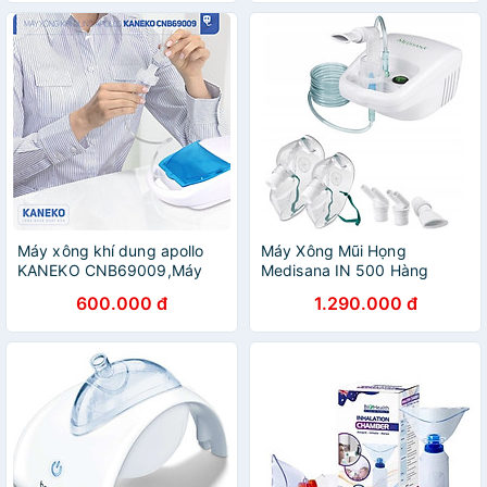
Máy xông khí dung apollo
Máy Xông Mũi Họng
KANEKO CNB69009,Máy
Medisana IN 500 Hàng
xông họng,Máy xông mũi
chính hãng
600.000 đ
1.290.000 đ
apollo,Máy xông mũi
họng,Máy khí dung,Máy
xông khí dung công nghệ
nhật bản,Máy xông mũi
họng khí dung