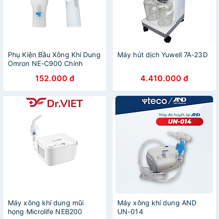
Phụ Kiện Bầu Xông Khí Dung
Máy hút dịch Yuwell 7A-23D
Omron NE-C900 Chính
Hãng Nhật Bản – Phụ Tùng
152.000 đ
4.410.000 đ
Thay Thế Chuyên Dụng Cho
Máy Xông Khí Dung Omron
NE-C900, Thiết Kế Chuẩn Y
Tế, Chất Liệu Nhựa An Toàn,
Tạo Hạt Sương Mịn Vào
Đường Hô Hấp, Hỗ Trợ Điều
Trị Các Bệnh Về Phổi
Máy xông khí dung mũi
Máy xông khí dung AND
họng Microlife NEB200
UN-014