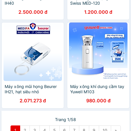
IH40
Swiss MED-120
2.500.000 đ
1.200.000 đ
Máy xông mũi họng Beurer
Máy xông khí dung cầm tay
IH21, hạt siêu nhỏ
Yuwell M103
2.071.273 đ
980.000 đ
Trang 1/58
1
2
3
4
5
6
7
8
9
10
»