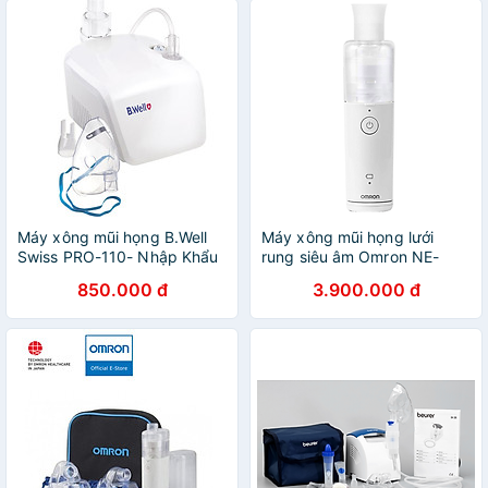
Máy xông mũi họng B.Well
Máy xông mũi họng lưới
Swiss PRO-110- Nhập Khẩu
rung siêu âm Omron NE-
Chính Hãng Từ Thụy Sĩ
U100 Chính hãng - Lưới hợp
850.000 đ
3.900.000 đ
kim kết hợp với máy rung
Titan nâng cao hiệu quả