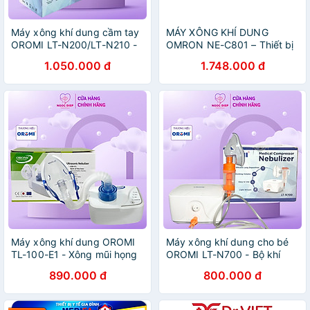
Máy xông khí dung cầm tay
MÁY XÔNG KHÍ DUNG
OROMI LT-N200/LT-N210 -
OMRON NE-C801 – Thiết bị
Xông mũi họng siêu âm
hỗ trợ hô hấp tiện lợi tại nhà,
1.050.000 đ
1.748.000 đ
không tiếng ồn cao cấp
vận hành êm ái với hạt
sương siêu mịn. Phù hợp cho
trẻ nhỏ, người lớn và người
cao tuổi, dễ sử dụng và
mang theo, giúp quá trình
chăm sóc hô hấp hàng ngày
nhanh chóng, an toàn
Máy xông khí dung OROMI
Máy xông khí dung cho bé
TL-100-E1 - Xông mũi họng
OROMI LT-N700 - Bộ khí
- Hàng chính hãng
dung mũi họng chính hãng
890.000 đ
800.000 đ