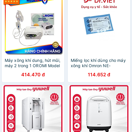
Máy xông khí dung, hút mũi,
Miếng lọc khí dùng cho máy
máy 2 trong 1 OROMI Model
xông khí Omron NE-
C28M - Hàng chính hãng
C801/803/101
414.470 đ
114.652 đ