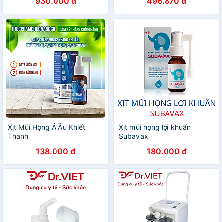
930.000 đ
496.870 đ
Phù Hợp Dùng Cho Gia Đình
(Model BC68005)
Xịt Mũi Họng Á Âu Khiết
Xịt mũi họng lợi khuẩn
Thanh
Subavax
138.000 đ
180.000 đ