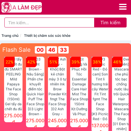
Tìm kiếm
Trang chủ
Thiết bị chăm sóc sức khỏe
Flash Sale
00
46
32
22%
42%
51%
39%
38%
46%
Gel tẩy da
chết đu đủ
[03 Light
[02 Ash
Xịt Dưỡng
SMART
Brown -
Gray -
Và Phục
[#3 Picnic
275.000
PEELING
Nâu Sáng]
Khói] Bột
Hồi Tóc
Red - Đỏ
275.000
245.000
215.000
đ
Mild
Phấn che
kẻ chân
Essential
cam] Son
[01 Đen tự
137.000
đ
đ
đ
Papaya
khuyết
mày 3 ô tự
Damage
Tint lì
nhiên]