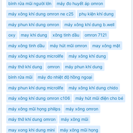
bình rửa mũi người lớn
máy đo huyết áp omron
máy xông khí dung omron ne c25
phụ kiện khí dung
máy phun khí dung omron
máy xông khí dung b.well
oxy
may khi dung
xông tinh dầu
omron 7121
máy xông tinh dầu
máy hút mũi omron
may xông mặt
máy xông khí dung microlife
máy xông khí dung
máy thở khí dung
omron
máy phun khí dung
bình rửa mũi
máy đo nhiệt độ hồng ngoại
máy phun khí dung microlife
máy xông khí dung chido
máy xông khí dung omron c106
máy hút mũi điện cho bé
máy xông mũi họng philips
máy xông omron
máy thở khí dung omron
máy xông mũi
may xong khi dung mini
máy xông mũi họng