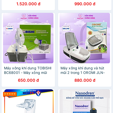
1.520.000 đ
990.000 đ
Máy xông khí dung TOBISHI
Máy xông khí dung và hút
BC68001 - Máy xông mũi
mũi 2 trong 1 OROMI JLN-
họng cho trẻ em, người lớn
2306AS - Máy xông mũi
650.000 đ
880.000 đ
họng cho người lớn, trẻ em -
Bảo hành 6 năm