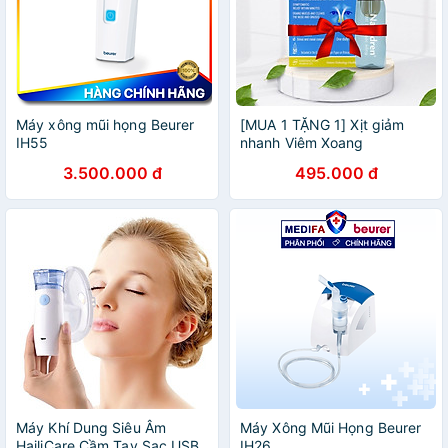
Máy xông mũi họng Beurer
[MUA 1 TẶNG 1] Xịt giảm
IH55
nhanh Viêm Xoang
NASODREN - Giúp hỗ trợ
3.500.000 đ
495.000 đ
chữa trị và cải thiện ngay
tình trạng ngạt mũi, viêm
mũi dị ứng, đau nhức đầu do
Xoang cấp và mãn tính -
hiệu quả cao, tiết kiệm chi
phí - 100% thảo dược tự
nhiên
Máy Khí Dung Siêu Âm
Máy Xông Mũi Họng Beurer
HailiCare Cầm Tay Sạc USB
IH26