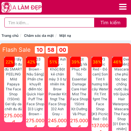
Tìm kiếm
Trang chủ
Chăm sóc da mặt
Mặt nạ
Flash Sale
10
57
59
22%
42%
51%
39%
38%
46%
Gel tẩy da
chết đu đủ
[03 Light
[02 Ash
Xịt Dưỡng
SMART
Brown -
Gray -
Và Phục
[#3 Picnic
275.000
PEELING
Nâu Sáng]
Khói] Bột
Hồi Tóc
Red - Đỏ
275.000
245.000
215.000
đ
Mild
Phấn che
kẻ chân
Essential
cam] Son
[01 Đen tự
137.000
đ
đ
đ
Papaya
khuyết
mày 3 ô tự
Damage
Tint lì
nhiên]