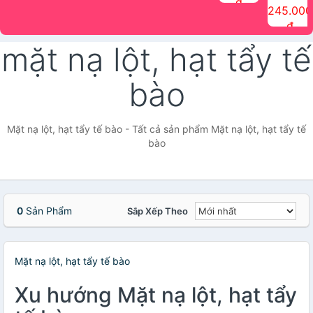
đ
The Face
điểm tóc
nhiên Ink
Care Hair
hương trái
Mascara
245.000
Shop
Quick Hair
Brow
Mist The
cây Water
che phủ
đ
(150ml)
Puff The
Powder Kit
Face Shop
Fit Tint
tóc bạc
Face Shop
fmgt The
150ml
fgmt The
chống
mặt nạ lột, hạt tẩy tế
Face Shop
Face
nước lâu
Shop
trôi Quick
Hair
bào
Waterproof
Mascara
The Face
Shop
Mặt nạ lột, hạt tẩy tế bào - Tất cả sản phẩm Mặt nạ lột, hạt tẩy tế
bào
0
Sản Phẩm
Sắp Xếp Theo
Mặt nạ lột, hạt tẩy tế bào
Xu hướng Mặt nạ lột, hạt tẩy