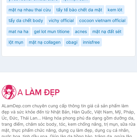
mặt nạ nhau thai cừu
tẩy tế bào chết da mặt
kem lót
tẩy da chết body
vichy official
cocoon vietnam official
mat na ha
gel lot mun titione
acnes
mặt nạ đất sét
lột mụn
mặt nạ collagen
obagi
innisfree
ALamDep.com chuyên cung cấp thông tin giá cả sản phẩm làm
đẹp và sức khỏe đến từ Nhật Bản, Hàn Quốc, Việt Nam, Mỹ, Pháp,
Úc, Đức, Thái Lan... Hàng hóa phong phú đa dạng gồm dưỡng da,
trang điểm, chăm sóc body, tóc, kem chống nắng, trị mụn, sữa rửa
mặt, thực phẩm chức năng, dụng cụ làm đẹp, dụng cụ cá nhân,
nước hoa, tinh dầu spa. Giúp làn da hồng hào, trắng da, ngừa lão