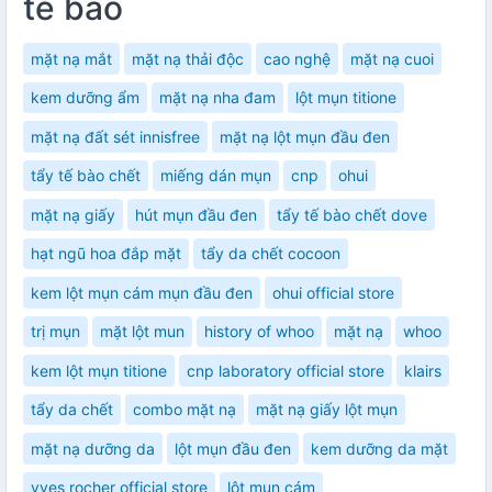
tế bào
mặt nạ mắt
mặt nạ thải độc
cao nghệ
mặt nạ cuoi
kem dưỡng ẩm
mặt nạ nha đam
lột mụn titione
mặt nạ đất sét innisfree
mặt nạ lột mụn đầu đen
tẩy tế bào chết
miếng dán mụn
cnp
ohui
mặt nạ giấy
hút mụn đầu đen
tẩy tế bào chết dove
hạt ngũ hoa đắp mặt
tẩy da chết cocoon
kem lột mụn cám mụn đầu đen
ohui official store
trị mụn
mặt lột mun
history of whoo
mặt nạ
whoo
kem lột mụn titione
cnp laboratory official store
klairs
tẩy da chết
combo mặt nạ
mặt nạ giấy lột mụn
mặt nạ dưỡng da
lột mụn đầu đen
kem dưỡng da mặt
yves rocher official store
lột mụn cám