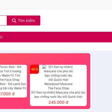
Tìm kiếm
ẦU
46%
 Red - Đỏ cam] Son
ng trái cây Water Fit
mt The Face Shop
[01 Đen tự nhiên] Mascara che phủ tóc
37.000 đ
bạc chống nước lâu trôi Quick Hair
Waterproof Mascara The Face Shop
245.000 đ