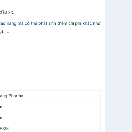
đầu xịt.
giao hàng mà có thể phát sinh thêm chi phí khác như
.....
àng Pharma
am
am
2028