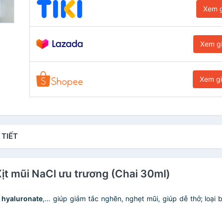
Xem g
Xem g
Xem g
 TIẾT
ịt mũi NaCl ưu trương (Chai 30ml)
m hyaluronate
,… giúp giảm tắc nghẽn, nghẹt mũi, giúp dễ thở; loại 