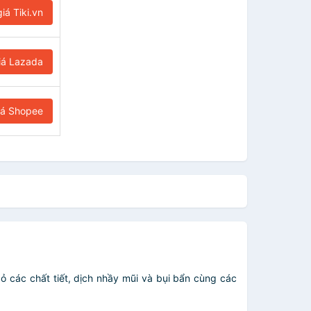
iá Tiki.vn
iá Lazada
iá Shopee
bỏ các chất tiết, dịch nhầy mũi và bụi bẩn cùng các