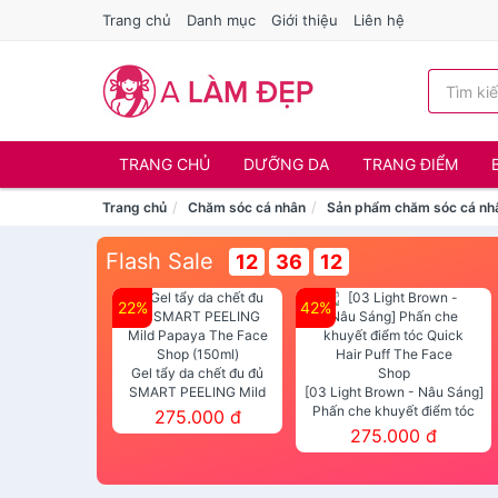
Trang chủ
Danh mục
Giới thiệu
Liên hệ
TRANG CHỦ
DƯỠNG DA
TRANG ĐIỂM
Trang chủ
Chăm sóc cá nhân
Sản phẩm chăm sóc cá nh
Flash Sale
12
36
11
22%
42%
Gel tẩy da chết đu đủ
SMART PEELING Mild
[03 Light Brown - Nâu Sáng]
Papaya The Face Shop
Phấn che khuyết điểm tóc
275.000 đ
(150ml)
Quick Hair Puff The Face Shop
275.000 đ