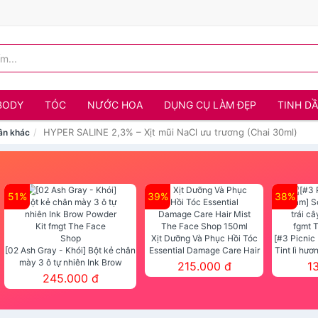
BODY
TÓC
NƯỚC HOA
DỤNG CỤ LÀM ĐẸP
TINH D
HYPER SALINE 2,3% – Xịt mũi NaCl ưu trương (Chai 30ml)
ân khác
51%
39%
38%
Xịt Dưỡng Và Phục Hồi Tóc
[#3 Picnic
[02 Ash Gray - Khói] Bột kẻ chân
Essential Damage Care Hair
Tint lì hươ
mày 3 ô tự nhiên Ink Brow
Mist The Face Shop 150ml
Tint fg
215.000 đ
1
Powder Kit fmgt The Face Shop
245.000 đ