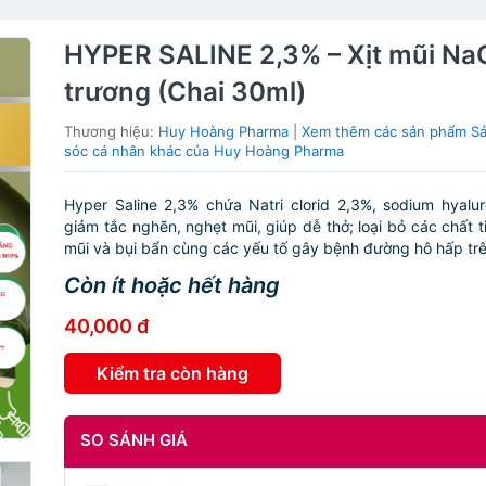
HYPER SALINE 2,3% – Xịt mũi Na
trương (Chai 30ml)
Thương hiệu:
Huy Hoàng Pharma
|
Xem thêm các sản phẩm S
sóc cá nhân khác của Huy Hoàng Pharma
Hyper Saline 2,3% chứa Natri clorid 2,3%, sodium hyalu
giảm tắc nghẽn, nghẹt mũi, giúp dễ thở; loại bỏ các chất t
mũi và bụi bẩn cùng các yếu tố gây bệnh đường hô hấp trên
Còn ít hoặc hết hàng
40,000 đ
Kiểm tra còn hàng
SO SÁNH GIÁ