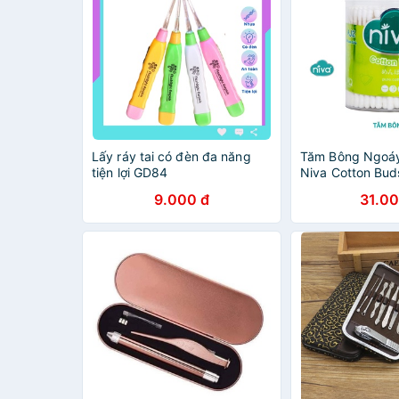
Lấy ráy tai có đèn đa năng
Tăm Bông Ngoáy
tiện lợi GD84
Niva Cotton Bud
bông ráy tai 20
9.000 đ
31.00