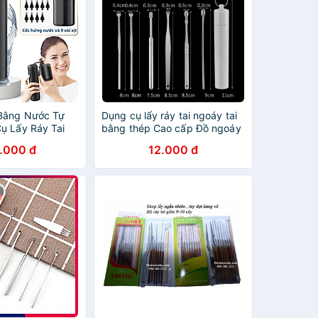
 Bằng Nước Tự
Dụng cụ lấy ráy tai ngoáy tai
ụ Lấy Ráy Tai
bằng thép Cao cấp Đồ ngoáy
ấy Sạch Ráy Tai
tai chuyên nghiệp tại nhà
.000 đ
12.000 đ
Gia Đình