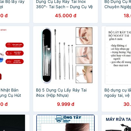
ai Bộ lấy ráy
Dụng Cụ Lấy Ráy Tai Inox
Bộ Dụng Cụ R
ợi
360°- Tai Sạch – Dụng Cụ Vệ
Chuyên Ngiệ
Sinh Tai Thông Minh- Bộ Lấy
0 đ
45.000 đ
18
Ráy Tai Xoắn Ốc Chuyên
Dụng- Dụng Cụ Vệ Sinh Tai
Không Đau Inox Cao Cấp-
Dụng Cụ Lấy Ráy Tai Xoay
360 Độ Kèm Bao Đựng
 Nhật Bản
Bộ 5 Dụng Cụ Lấy Ráy Tai
Bộ dụng cụ lấ
ụng Cụ Hút
iNox (Hộp Nhựa)
ngoáy tai, vệ s
, Lấy Ráy Tai
0 đ
9.999 đ
30
 Dễ Dàng -