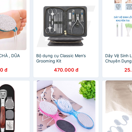
CHÀ , DŨA
Bộ dụng cụ Classic Men’s
Dây Vệ Sinh 
Grooming Kit
Chuyên Dụng,
Sinh Lỗ Tai
0 đ
470.000 đ
25