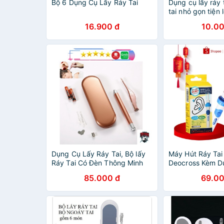
Bộ 6 Dụng Cụ Lấy Ráy Tai
Dụng cụ lấy ráy t
tai nhỏ gọn tiện l
16.900 đ
10.00
Dụng Cụ Lấy Ráy Tai, Bộ lấy
Máy Hút Ráy Tai
Ráy Tai Có Đèn Thông Minh
Deocross Kèm D
Loai Cao Cấp
Ráy Tai Cao Cấp
85.000 đ
69.00
Chuyên Nghiệp,
Vietfarm