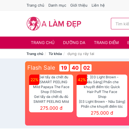
Trang chủ
Danh mục
Giới thiệu
Liên hệ
TRANG CHỦ
DƯỠNG DA
TRANG ĐIỂM
dụng cụ ráy tai
Trang chủ
Từ khóa
Flash Sale
19
40
01
22%
42%
Gel tẩy da chết đu đủ
SMART PEELING Mild
[03 Light Brown - Nâu Sáng]
Papaya The Face Shop
Phấn che khuyết điểm tóc
275.000 đ
(150ml)
Quick Hair Puff The Face Shop
275.000 đ