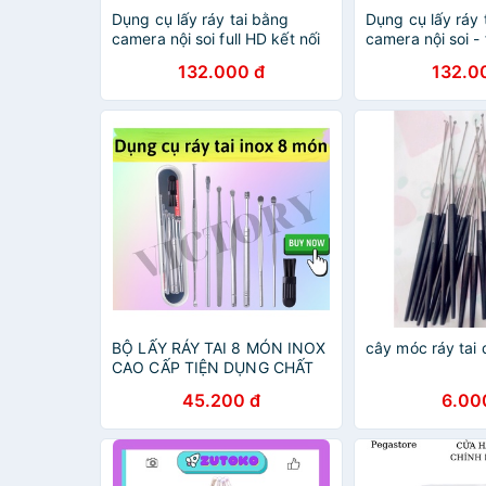
Dụng cụ lấy ráy tai bằng
Dụng cụ lấy ráy 
camera nội soi full HD kết nối
camera nội soi - 
với điện thoại
nối với điện thoạ
132.000 đ
132.0
BỘ LẤY RÁY TAI 8 MÓN INOX
cây móc ráy tai 
CAO CẤP TIỆN DỤNG CHẤT
LƯỢNG
45.200 đ
6.00