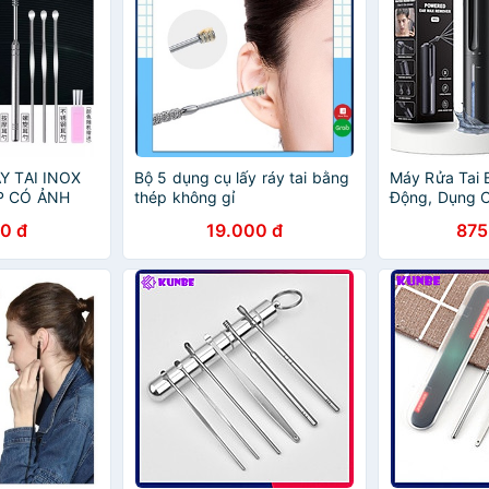
Y TAI INOX
Bộ 5 dụng cụ lấy ráy tai bằng
Máy Rửa Tai
P CÓ ẢNH
thép không gỉ
Động, Dụng C
Thông Minh L
0 đ
19.000 đ
875
An Toàn Cho 