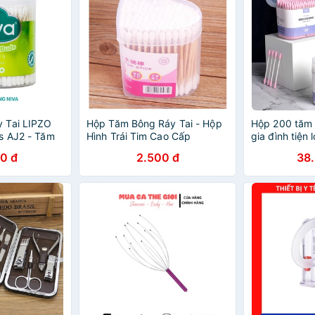
 Tai LIPZO
Hộp Tăm Bông Ráy Tai - Hộp
Hộp 200 tăm 
s AJ2 - Tăm
Hình Trái Tim Cao Cấp
gia đình tiện l
0 que /hộp
0 đ
2.500 đ
38