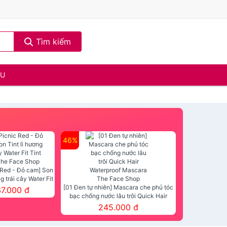
Tìm kiếm
ẦU
46%
 Red - Đỏ cam] Son
ng trái cây Water Fit
mt The Face Shop
[01 Đen tự nhiên] Mascara che phủ tóc
37.000 đ
bạc chống nước lâu trôi Quick Hair
Waterproof Mascara The Face Shop
245.000 đ