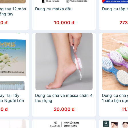
ng tay 12 món
Dụng cụ matxa đầu
Dụng cụ tập 
óng tay
0 đ
10.000 đ
273
áy Tai Tẩy
Dụng cụ chà và massa chân 4
Dụng cụ chà 
ho Người Lớn
tác dụng
1 siêu tiện d
ấy
0 đ
20.000 đ
11