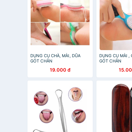
DỤNG CỤ CHÀ, MÀI, DŨA
DỤNG CỤ MÀI , 
GÓT CHÂN
GÓT CHÂN
19.000 đ
15.00