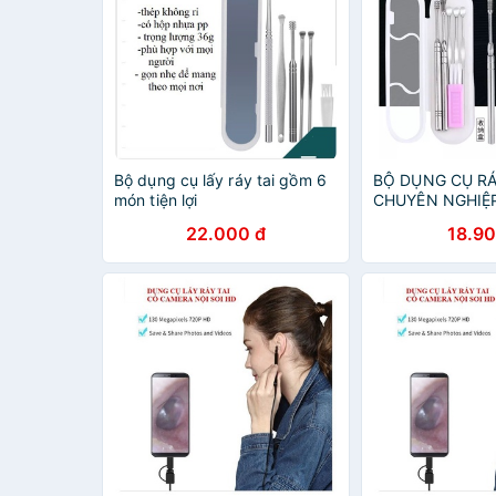
Bộ dụng cụ lấy ráy tai gồm 6
BỘ DỤNG CỤ RÁ
món tiện lợi
CHUYÊN NGHIỆ
THẬT
22.000 đ
18.90