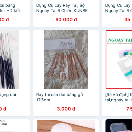
tai bằng
Dụng Cụ Lấy Ráy Tai, Bộ
Dụng Cụ Lấy 
full HD kết
Ngoáy Tai 6 Chiếc KUNBE,
Ngoáy Tai 6 
i
Chất Liệu Inox Cao Cấp Giúp
Chất Liệu In
00 đ
60.000 đ
35
Vệ Sinh Tai An Toàn, Chuyên
Vệ Sinh Tai A
Nghiệp
Nghiệp
dạng dài
Ráy tai cán dài bằng gỗ
[Rẻ vô địch] 
17.5cm
tai,ngoáy tai
iu,đèn ngoáy t
0 đ
3.000 đ
7.