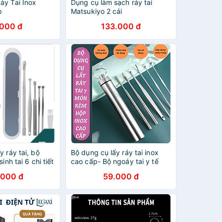
áy Tai Inox
Dụng cụ làm sạch ráy tai
p
Matsukiyo 2 cái
.000 đ
133.000 đ
y ráy tai, bộ
Bộ dụng cụ lấy ráy tai inox
inh tai 6 chi tiết
cao cấp- Bộ ngoáy tai y tế
inox 304- Dụng cụ lấy ráy tai
.000 đ
59.000 đ
chuyên nghiệp- Bộ vệ sinh tai
không đau, an toàn- Bộ dụng
cụ ngoáy tai chống gãi rát-
Que lấy ráy tai đa năng bằng
thép không gỉ