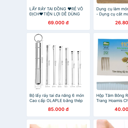
LẤY RÁY TAI ĐỒNG ❤️RẺ VÔ
Dụng cụ làm mó
ĐỊCH❤️TIỆN LỢI DỄ DÙNG
- Dụng cụ cắt m
69.000 đ
26.80
Bộ lấy ráy tai đa năng 6 món
Hộp Tăm Bông R
Cao cấp OLAPLE bằng thép
Trang Hoamis C
không rỉ
Và Em Bé 200 C
85.000 đ
40.00