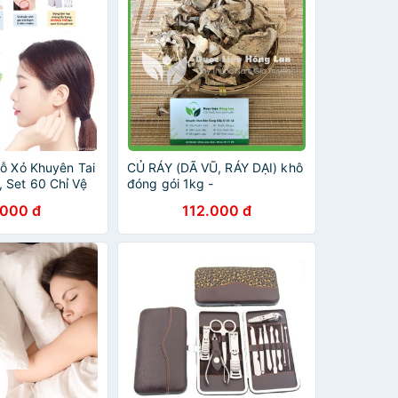
Lỗ Xỏ Khuyên Tai
CỦ RÁY (DÃ VŨ, RÁY DẠI) khô
 Set 60 Chỉ Vệ
đóng gói 1kg -
congtyduoclieuhonglan
.000 đ
112.000 đ