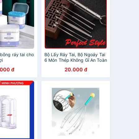
bông ráy tai cho
Bộ Lấy Ráy Tai, Bộ Ngoáy Tai
ợi
6 Món Thép Không Gỉ An Toàn
Cho Cả Gia Đình
.000 đ
20.000 đ