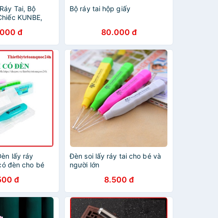
Ráy Tai, Bộ
Bộ ráy tai hộp giấy
Chiếc KUNBE,
ox Cao Cấp Giúp
.000 đ
80.000 đ
n Toàn, Chuyên
Đèn lấy ráy
Đèn soi lấy ráy tai cho bé và
 có đèn cho bé
người lớn
ai,đèn soi tai
500 đ
8.500 đ