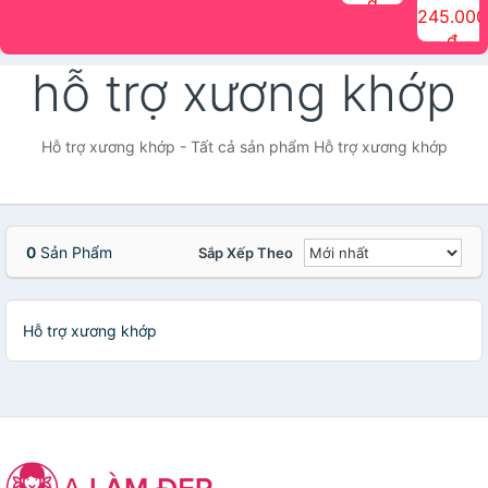
đ
The Face
điểm tóc
nhiên Ink
Care Hair
hương trái
Mascara
245.000
Shop
Quick Hair
Brow
Mist The
cây Water
che phủ
đ
(150ml)
Puff The
Powder Kit
Face Shop
Fit Tint
tóc bạc
Face Shop
fmgt The
150ml
fgmt The
chống
hỗ trợ xương khớp
Face Shop
Face
nước lâu
Shop
trôi Quick
Hair
Waterproof
Hỗ trợ xương khớp - Tất cả sản phẩm Hỗ trợ xương khớp
Mascara
The Face
Shop
0
Sản Phẩm
Sắp Xếp Theo
Hỗ trợ xương khớp