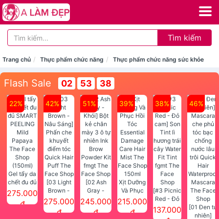
Tìm kiếm
Trang chủ
Thực phẩm chức năng
Thực phẩm chức năng sức khỏe
Flash Sale
02
53
38
22%
42%
51%
39%
38%
46%
Gel tẩy da
chết đu đủ
[03 Light
[02 Ash
Xịt Dưỡng
SMART
Brown -
Gray -
Và Phục
[#3 Picnic
275.000
PEELING
Nâu Sáng]
Khói] Bột
Hồi Tóc
Red - Đỏ
275.000
245.000
215.000
đ
Mild
Phấn che
kẻ chân
Essential
cam] Son
[01 Đen tự
137.000
đ
đ
đ
Papaya
khuyết
mày 3 ô tự
Damage
Tint lì
nhiên]