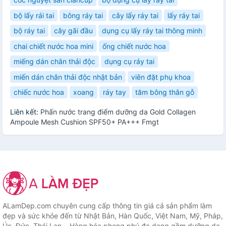
bộ lấy rái tai
bông ráy tai
cây lấy ráy tai
lấy ráy tai
bộ ráy tai
cây gãi đầu
dụng cụ lấy ráy tai thông minh
chai chiết nước hoa mini
ống chiết nước hoa
miếng dán chân thải độc
dụng cụ ráy tai
miến dán chân thải độc nhật bản
viên đặt phụ khoa
chiếc nước hoa
xoang
ráy tay
tăm bông thân gỗ
Liên kết:
Phấn nước trang điểm dưỡng da Gold Collagen
Ampoule Mesh Cushion SPF50+ PA+++ Fmgt
ALamDep.com chuyên cung cấp thông tin giá cả sản phẩm làm
đẹp và sức khỏe đến từ Nhật Bản, Hàn Quốc, Việt Nam, Mỹ, Pháp,
Úc, Đức, Thái Lan... Hàng hóa phong phú đa dạng gồm dưỡng da,