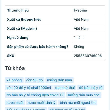
Thương hiệu
Fysoline
Xuất xứ thương hiệu
Việt Nam
Xuất xứ (Made in)
Việt Nam
Hạn sử dụng
1 năm
Sản phẩm có được bảo hành không?
Không
SKU
2558539746906
Từ khóa
xà phòng
cồn 90 độ
miếng dán mụn
cồn 90 độ y tế chai 1000ml
que thử thai
đồ bảo hộ y tế
đồ bảo hộ y tế chống dịch covid 19
miếng dán mụn cóc
nước muối
nước muối sinh lý
bình rửa mũi người lớn
cốc nguyệt san claricup
bộ dụng cụ lấy ráy tai