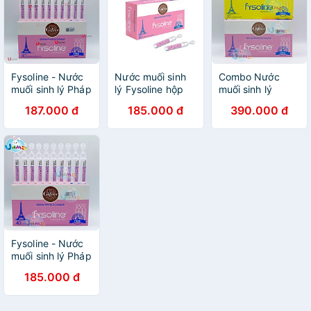
Fysoline - Nước
Nước muối sinh
Combo Nước
muối sinh lý Pháp
lý Fysoline hộp
muối sinh lý
- Vệ sinh mắt,
màu hồng 5 và
Fysoline - Vệ sinh
187.000 đ
185.000 đ
390.000 đ
mũi, miệng cho
20 ống
mắt, mũi, miệng
bé
Fysoline - Nước
muối sinh lý Pháp
- Vệ sinh mắt,
185.000 đ
mũi, miệng cho
bé