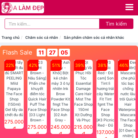
Tìm kiếm
Trang chủ
Chăm sóc cá nhân
Sản phẩm chăm sóc cá nhân khác
Flash Sale
11
27
05
22%
42%
51%
39%
38%
46%
Gel tẩy da
chết đu đủ
[03 Light
[02 Ash
Xịt Dưỡng
SMART
Brown -
Gray -
Và Phục
[#3 Picnic
275.000
PEELING
Nâu Sáng]
Khói] Bột
Hồi Tóc
Red - Đỏ
275.000
245.000
215.000
đ
Mild
Phấn che
kẻ chân
Essential
cam] Son
[01 Đen tự
137.000
đ
đ
đ
Papaya
khuyết
mày 3 ô tự
Damage
Tint lì
nhiên]