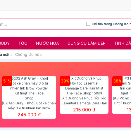
Chỉ tìm trong Chống lão 
BODY
TÓC
NƯỚC HOA
DỤNG CỤ LÀM ĐẸP
TINH D
Chống lão hóa
ửa mặt
51%
39%
38%
Xịt Dưỡng Và Phục Hồi Tóc
[#3 Picnic
[02 Ash Gray - Khói] Bột kẻ chân
Essential Damage Care Hair
Tint lì hươ
mày 3 ô tự nhiên Ink Brow
Mist The Face Shop 150ml
Tint fg
215.000 đ
1
Powder Kit fmgt The Face Shop
245.000 đ