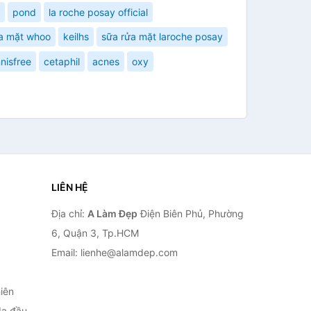
pond
la roche posay official
a mặt whoo
keilhs
sữa rửa mặt laroche posay
nnisfree
cetaphil
acnes
oxy
LIÊN HỆ
Địa chỉ:
A Làm Đẹp
Điện Biên Phủ, Phường
6, Quận 3, Tp.HCM
Email: lienhe@alamdep.com
iên
da đầu