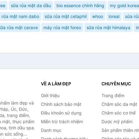
ree
sữa rửa mặt da dầu
bio essence chính hãng
my gold korea
 rửa mặt nam dabo
sữa rửa mặt cetaphil
whoo
loreal
sửa rử
sữa rửa mặt cerave
máy rửa mặt foreo
sữa rửa mặt himalaya
i
VỀ A LÀM ĐẸP
CHUYÊN MỤC
Giới thiệu
Trang điểm
 phẩm làm đẹp và
Chính sách bảo mật
Chăm sóc da mặt
Pháp, Úc, Đức,
Điều khoản sử dụng
Chăm sóc cơ thể
a, trang điểm,
a mặt, thực phẩm
Miễn trừ trách nhiệm
Dược mỹ phẩm
oa, tinh dầu spa.
Danh mục
Sản phẩm thiên nh
àn sức sống...
Danh sách thương hiệu
Chăm sóc tóc và 