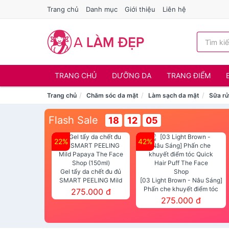
Trang chủ
Danh mục
Giới thiệu
Liên hệ
TRANG CHỦ
DƯỠNG DA
TRANG ĐIỂM
Trang chủ
Chăm sóc da mặt
Làm sạch da mặt
Sữa r
Flash Sale
18
12
05
22%
42%
Gel tẩy da chết đu đủ
SMART PEELING Mild
[03 Light Brown - Nâu Sáng]
Papaya The Face Shop
Phấn che khuyết điểm tóc
275.000 đ
(150ml)
Quick Hair Puff The Face Shop
275.000 đ