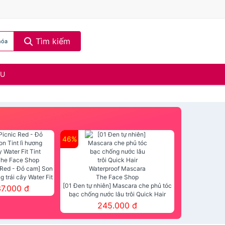
Tìm kiếm
hóa
ẦU
46%
 Red - Đỏ cam] Son
ng trái cây Water Fit
mt The Face Shop
[01 Đen tự nhiên] Mascara che phủ tóc
37.000 đ
bạc chống nước lâu trôi Quick Hair
Waterproof Mascara The Face Shop
245.000 đ