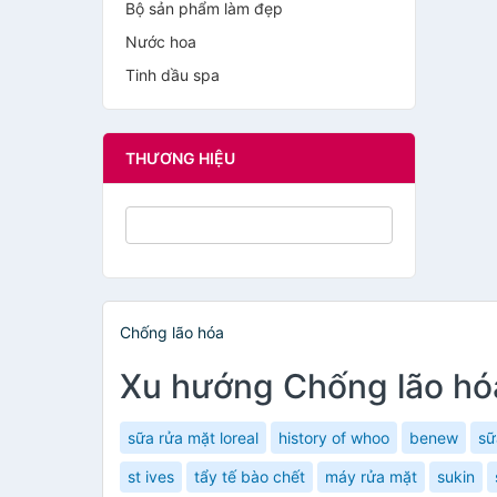
Bộ sản phẩm làm đẹp
Nước hoa
Tinh dầu spa
THƯƠNG HIỆU
Chống lão hóa
Xu hướng Chống lão hó
sữa rửa mặt loreal
history of whoo
benew
sữ
st ives
tẩy tế bào chết
máy rửa mặt
sukin