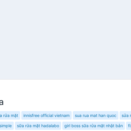
a
a rửa mặt
innisfree official vietnam
sua rua mat han quoc
sửa 
simple
sữa rửa mặt hadalabo
girl boss sữa rửa mặt nhật bản
f