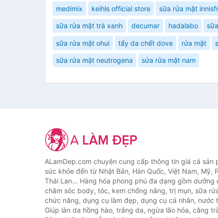
medimix
keihls official store
sữa rửa mặt innisf
sữa rửa mặt trà xanh
decumar
hadalabo
sữa
sữa rửa mặt ohui
tẩy da chết dove
rửa mặt
sữa rửa mặt neutrogena
sửa rửa mặt nam
ALamDep.com chuyên cung cấp thông tin giá cả sản
sức khỏe đến từ Nhật Bản, Hàn Quốc, Việt Nam, Mỹ, 
Thái Lan... Hàng hóa phong phú đa dạng gồm dưỡng d
chăm sóc body, tóc, kem chống nắng, trị mụn, sữa rử
chức năng, dụng cụ làm đẹp, dụng cụ cá nhân, nước h
Giúp làn da hồng hào, trắng da, ngừa lão hóa, căng tr