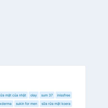
rửa mặt của nhật
olay
sum 37
inissfree
ixderma
sukin for men
sữa rửa mặt koera