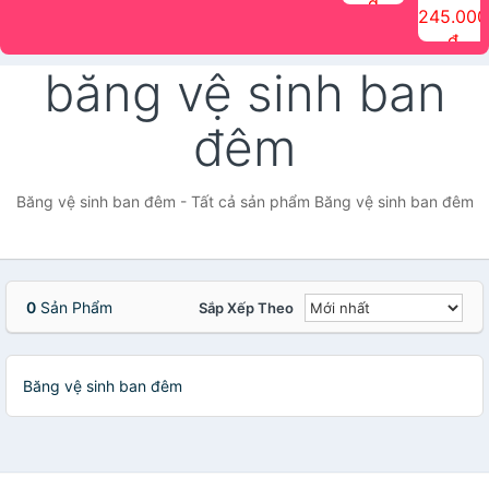
đ
The Face
điểm tóc
nhiên Ink
Care Hair
hương trái
Mascara
245.000
Shop
Quick Hair
Brow
Mist The
cây Water
che phủ
đ
(150ml)
Puff The
Powder Kit
Face Shop
Fit Tint
tóc bạc
Face Shop
fmgt The
150ml
fgmt The
chống
băng vệ sinh ban
Face Shop
Face
nước lâu
Shop
trôi Quick
Hair
đêm
Waterproof
Mascara
The Face
Shop
Băng vệ sinh ban đêm - Tất cả sản phẩm Băng vệ sinh ban đêm
0
Sản Phẩm
Sắp Xếp Theo
Băng vệ sinh ban đêm