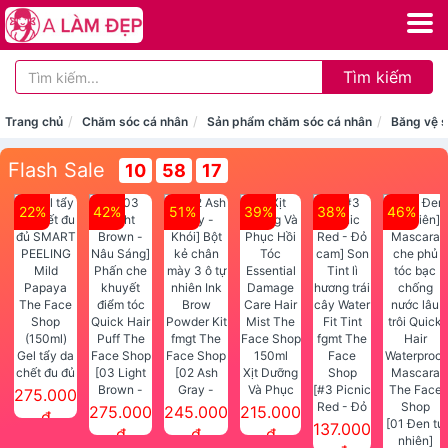
Tìm kiếm
Trang chủ
Chăm sóc cá nhân
Sản phẩm chăm sóc cá nhân
Băng vệ s
Flash Sale
10
58
17
22%
42%
51%
39%
38%
46%
Gel tẩy da
chết đu đủ
[03 Light
[02 Ash
Xịt Dưỡng
SMART
Brown -
Gray -
Và Phục
[#3 Picnic
275.000
PEELING
Nâu Sáng]
Khói] Bột
Hồi Tóc
Red - Đỏ
275.000
245.000
215.000
đ
Mild
Phấn che
kẻ chân
Essential
cam] Son
[01 Đen tự
137.000
đ
đ
đ
Papaya
khuyết
mày 3 ô tự
Damage
Tint lì
nhiên]