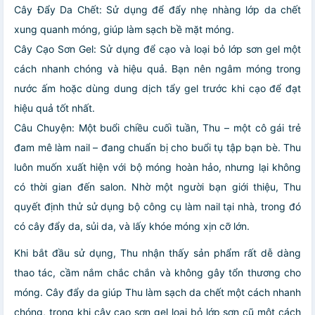
Cây Đẩy Da Chết: Sử dụng để đẩy nhẹ nhàng lớp da chết
xung quanh móng, giúp làm sạch bề mặt móng.
Cây Cạo Sơn Gel: Sử dụng để cạo và loại bỏ lớp sơn gel một
cách nhanh chóng và hiệu quả. Bạn nên ngâm móng trong
nước ấm hoặc dùng dung dịch tẩy gel trước khi cạo để đạt
hiệu quả tốt nhất.
Câu Chuyện: Một buổi chiều cuối tuần, Thu – một cô gái trẻ
đam mê làm nail – đang chuẩn bị cho buổi tụ tập bạn bè. Thu
luôn muốn xuất hiện với bộ móng hoàn hảo, nhưng lại không
có thời gian đến salon. Nhờ một người bạn giới thiệu, Thu
quyết định thử sử dụng bộ công cụ làm nail tại nhà, trong đó
có cây đẩy da, sủi da, và lấy khóe móng xịn cỡ lớn.
Khi bắt đầu sử dụng, Thu nhận thấy sản phẩm rất dễ dàng
thao tác, cầm nắm chắc chắn và không gây tổn thương cho
móng. Cây đẩy da giúp Thu làm sạch da chết một cách nhanh
chóng, trong khi cây cạo sơn gel loại bỏ lớp sơn cũ một cách