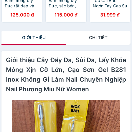
Bấm móng tay
Bấm móng tay
100 Cái Bao
Đức rất đẹp và
Đức, sắc bén,
Ngón Tay Cao Su
rất bền
bền đẹp và sang
Làm Nail
125.000 đ
115.000 đ
31.999 đ
chảnh
GIỚI THIỆU
CHI TIẾT
Giới thiệu Cây Đẩy Da, Sủi Da, Lấy Khóe
Móng Xịn Cỡ Lớn, Cạo Sơn Gel B281
Inox Không Gỉ Làm Nail Chuyên Nghiệp
Nail Phương Miu Nữ Women