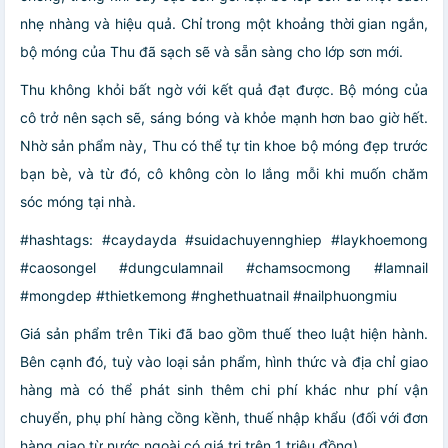
nhẹ nhàng và hiệu quả. Chỉ trong một khoảng thời gian ngắn,
bộ móng của Thu đã sạch sẽ và sẵn sàng cho lớp sơn mới.
Thu không khỏi bất ngờ với kết quả đạt được. Bộ móng của
cô trở nên sạch sẽ, sáng bóng và khỏe mạnh hơn bao giờ hết.
Nhờ sản phẩm này, Thu có thể tự tin khoe bộ móng đẹp trước
bạn bè, và từ đó, cô không còn lo lắng mỗi khi muốn chăm
sóc móng tại nhà.
#hashtags: #caydayda #suidachuyennghiep #laykhoemong
#caosongel #dungculamnail #chamsocmong #lamnail
#mongdep #thietkemong #nghethuatnail #nailphuongmiu
Giá sản phẩm trên Tiki đã bao gồm thuế theo luật hiện hành.
Bên cạnh đó, tuỳ vào loại sản phẩm, hình thức và địa chỉ giao
hàng mà có thể phát sinh thêm chi phí khác như phí vận
chuyển, phụ phí hàng cồng kềnh, thuế nhập khẩu (đối với đơn
hàng giao từ nước ngoài có giá trị trên 1 triệu đồng).....