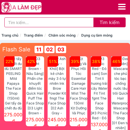
Tìm kiếm
Trang chủ
Trang điểm
Chăm sóc móng
Dụng cụ làm móng
Flash Sale
11
02
02
22%
42%
51%
39%
38%
46%
Gel tẩy da
chết đu đủ
[03 Light
[02 Ash
Xịt Dưỡng
SMART
Brown -
Gray -
Và Phục
[#3 Picnic
275.000
PEELING
Nâu Sáng]
Khói] Bột
Hồi Tóc
Red - Đỏ
275.000
245.000
215.000
đ
Mild
Phấn che
kẻ chân
Essential
cam] Son
[01 Đen tự
137.000
đ
đ
đ
Papaya
khuyết
mày 3 ô tự
Damage
Tint lì
nhiên]