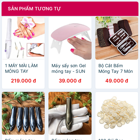
SẢN PHẨM TƯƠNG TỰ
1 MÁY MÀI LÀM
Máy sấy sơn Gel
Bộ Cắt Bấm
MÓNG TAY
móng tay - SUN
Móng Tay 7 Món
MÓNG CHÂN
MINI ( Hồng)
Inox Full Box
219.000 đ
39.000 đ
49.000 đ
TẶNG ĐẦU MÀI
CAO CẤP