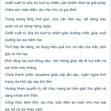
chiết xuất từ sữa bò tươi tự nhiên, sản phẩm đem lại giải pháp
chăm sóc toàn diện, dịu nhẹ cho cả gia đình.
Trọng lượng 90g nhỏ gọn, vừa vặn tầm tay, dễ dàng bảo
quản và sử dụng hằng ngày.
Chiết xuất từ sữa bò tươi tự nhiên giàu dưỡng chất, giúp nuôi
dưỡng làn da mềm mịn.
Tích hợp đa năng, sử dụng hiệu quả cho cả việc rửa mặt, tắm
gội và rửa tay.
Khả năng tạo bọt bông dày, mịn màng giúp lấy đi bụi bẩn và
bã nhờn nhẹ nhàng.
Chứa thành phần squalane giúp cấp ẩm sâu, ngăn ngừa tình
trạng da khô ráp sau khi tắm.
Hương thơm quyến rũ, dễ chịu, mang lại cảm giác thư giãn và
sảng khoái tinh thần.
Công thức lành tính, dịu nhẹ, bảo đảm an toàn cho mọi loại
da, kể cả da nhạy cảm.