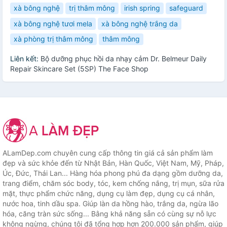
xà bông nghệ
trị thâm mông
irish spring
safeguard
xà bông nghệ tươi mela
xà bông nghệ trắng da
xà phòng trị thâm mông
thâm mông
Liên kết:
Bộ dưỡng phục hồi da nhạy cảm Dr. Belmeur Daily
Repair Skincare Set (5SP) The Face Shop
ALamDep.com chuyên cung cấp thông tin giá cả sản phẩm làm
đẹp và sức khỏe đến từ Nhật Bản, Hàn Quốc, Việt Nam, Mỹ, Pháp,
Úc, Đức, Thái Lan... Hàng hóa phong phú đa dạng gồm dưỡng da,
trang điểm, chăm sóc body, tóc, kem chống nắng, trị mụn, sữa rửa
mặt, thực phẩm chức năng, dụng cụ làm đẹp, dụng cụ cá nhân,
nước hoa, tinh dầu spa. Giúp làn da hồng hào, trắng da, ngừa lão
hóa, căng tràn sức sống... Bằng khả năng sẵn có cùng sự nỗ lực
không ngừng, chúng tôi đã tổng hợp hơn 200.000 sản phẩm, giúp