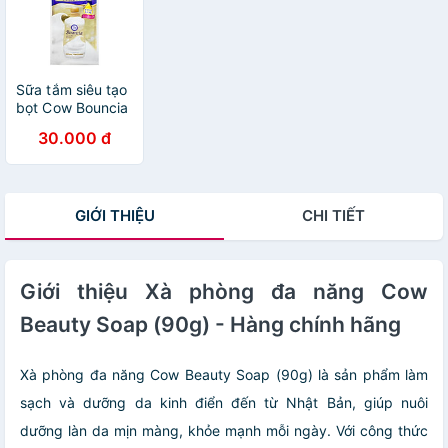
Sữa tắm siêu tạo
bọt Cow Bouncia
Body Soap
30.000 đ
(12ml/360ml/460ml/480ml)
- Hàng chính
hãng
GIỚI THIỆU
CHI TIẾT
Giới thiệu Xà phòng đa năng Cow
Beauty Soap (90g) - Hàng chính hãng
Xà phòng đa năng Cow Beauty Soap (90g) là sản phẩm làm
sạch và dưỡng da kinh điển đến từ Nhật Bản, giúp nuôi
dưỡng làn da mịn màng, khỏe mạnh mỗi ngày. Với công thức