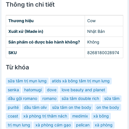
Thông tin chi tiết
Thương hiệu
Cow
Xuất xứ (Made in)
Nhật Bản
Sản phẩm có được bảo hành không?
Không
SKU
8268180028974
Từ khóa
sữa tắm trị mụn lưng
atids xà bông tắm trị mụn lưng
senka
hatomugi
dove
love beauty and planet
dầu gội romano
romano
sữa tắm double rich
sữa tắm
purité
dầu tắm oliv
sữa tắm on the body
on the body
coast
xà phòng trị thâm nách
medimix
xà bông
trị mụn lưng
xà phòng cám gạo
pelican
xà phòng