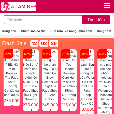
Tìm kiếm
Trang chủ
Chăm sóc cơ thể
Sữa tắm, xà bông, muối tắm
Bông tắm
Flash Sale
12
02
26
22%
42%
51%
39%
38%
46%
Gel tẩy da
chết đu đủ
[03 Light
[02 Ash
Xịt Dưỡng
SMART
Brown -
Gray -
Và Phục
[#3 Picnic
275.000
PEELING
Nâu Sáng]
Khói] Bột
Hồi Tóc
Red - Đỏ
275.000
245.000
215.000
đ
Mild
Phấn che
kẻ chân
Essential
cam] Son
[01 Đen tự
137.000
đ
đ
đ
Papaya
khuyết
mày 3 ô tự
Damage
Tint lì
nhiên]