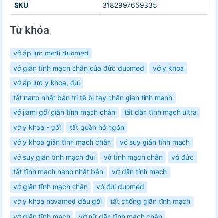
SKU
3182997659335
Từ khóa
vớ áp lực medi duomed
vớ giãn tĩnh mạch chân của đức duomed
vớ y khoa
vớ áp lực y khoa, đùi
tất nano nhật bản tri tê bi tay chân gian tinh manh
vớ jiami gối giãn tĩnh mạch chân
tất dãn tĩnh mạch ultra
vớ y khoa - gối
tất quần hở ngón
vớ y khoa giãn tĩnh mạch chân
vớ suy giản tĩnh mạch
vớ suy giãn tĩnh mạch đùi
vớ tĩnh mạch chân
vớ đức
tất tĩnh mạch nano nhật bản
vớ dãn tính mạch
vớ giãn tĩnh mạch chân
vớ đùi duomed
vớ y khoa novamed đầu gối
tất chống giãn tĩnh mạch
vớ giãn tĩnh mạch
vớ nữ dãn tĩnh mạch chân