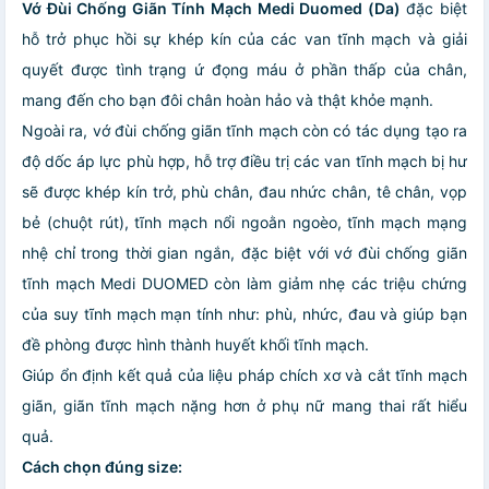
Vớ Đùi Chống Giãn Tính Mạch Medi Duomed (Da)
đặc biệt
hỗ trở phục hồi sự khép kín của các van tĩnh mạch và giải
quyết được tình trạng ứ đọng máu ở phần thấp của chân,
mang đến cho bạn đôi chân hoàn hảo và thật khỏe mạnh.
Ngoài ra, vớ đùi chống giãn tĩnh mạch còn có tác dụng tạo ra
độ dốc áp lực phù hợp, hỗ trợ điều trị các van tĩnh mạch bị hư
sẽ được khép kín trở, phù chân, đau nhức chân, tê chân, vọp
bẻ (chuột rút), tĩnh mạch nổi ngoằn ngoèo, tĩnh mạch mạng
nhệ chỉ trong thời gian ngắn, đặc biệt với vớ đùi chống giãn
tĩnh mạch Medi DUOMED còn làm giảm nhẹ các triệu chứng
của suy tĩnh mạch mạn tính như: phù, nhức, đau và giúp bạn
đề phòng được hình thành huyết khối tĩnh mạch.
Giúp ổn định kết quả của liệu pháp chích xơ và cắt tĩnh mạch
giãn, giãn tĩnh mạch nặng hơn ở phụ nữ mang thai rất hiểu
quả.
Cách chọn đúng size: