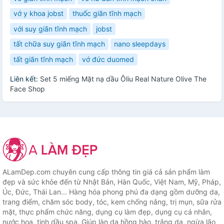
vớ y khoa jobst
thuốc giãn tĩnh mạch
với suy giãn tĩnh mạch
jobst
tất chữa suy giãn tĩnh mạch
nano sleepdays
tất giãn tĩnh mạch
vớ đức duomed
Liên kết:
Set 5 miếng Mặt nạ dầu Ôliu Real Nature Olive The
Face Shop
ALamDep.com chuyên cung cấp thông tin giá cả sản phẩm làm
đẹp và sức khỏe đến từ Nhật Bản, Hàn Quốc, Việt Nam, Mỹ, Pháp,
Úc, Đức, Thái Lan... Hàng hóa phong phú đa dạng gồm dưỡng da,
trang điểm, chăm sóc body, tóc, kem chống nắng, trị mụn, sữa rửa
mặt, thực phẩm chức năng, dụng cụ làm đẹp, dụng cụ cá nhân,
nước hoa, tinh dầu spa. Giúp làn da hồng hào, trắng da, ngừa lão