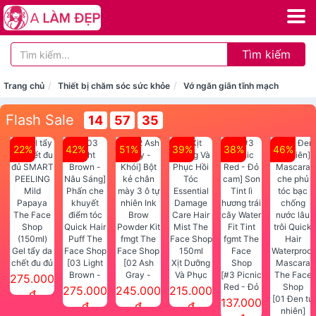
Tìm kiếm
Trang chủ
Thiết bị chăm sóc sức khỏe
Vớ ngăn giãn tĩnh mạch
Flash Sale
14
57
35
22%
42%
51%
39%
38%
46%
Gel tẩy da
chết đu đủ
[03 Light
[02 Ash
Xịt Dưỡng
SMART
Brown -
Gray -
Và Phục
[#3 Picnic
275.000
PEELING
Nâu Sáng]
Khói] Bột
Hồi Tóc
Red - Đỏ
275.000
245.000
215.000
đ
Mild
Phấn che
kẻ chân
Essential
cam] Son
[01 Đen tự
137.000
đ
đ
đ
Papaya
khuyết
mày 3 ô tự
Damage
Tint lì
nhiên]