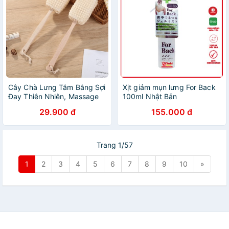
Cây Chà Lưng Tắm Bằng Sợi
Xịt giảm mụn lưng For Back
Đay Thiên Nhiên, Massage
100ml Nhật Bản
Lưng, Tẩy Tế Bào Chết, Làm
29.900 đ
155.000 đ
Sạch Da Chống Mụn Lưng
Trang 1/57
1
2
3
4
5
6
7
8
9
10
»