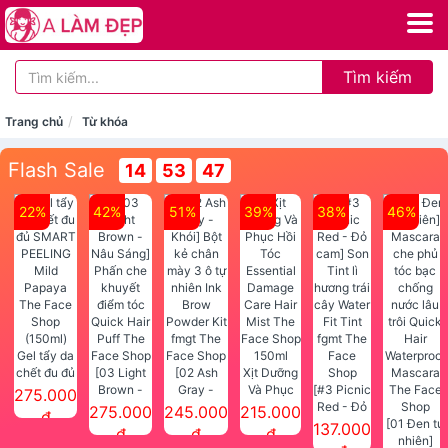
Tìm kiếm
Trang chủ
Từ khóa
Flash Sale
14
53
46
22%
42%
51%
39%
38%
46%
Gel tẩy da
chết đu đủ
[03 Light
[02 Ash
Xịt Dưỡng
SMART
Brown -
Gray -
Và Phục
[#3 Picnic
275.000
PEELING
Nâu Sáng]
Khói] Bột
Hồi Tóc
Red - Đỏ
275.000
245.000
215.000
đ
Mild
Phấn che
kẻ chân
Essential
cam] Son
[01 Đen tự
137.000
đ
đ
đ
Papaya
khuyết
mày 3 ô tự
Damage
Tint lì
nhiên]