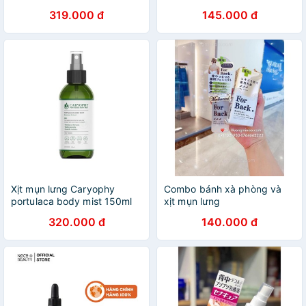
ngăn ngừa mụn lưng và lỗ
NHIÊN MẸ KEN -Giảm sần
319.000 đ
145.000 đ
chân lông 500ml Ouibeaute
da, Ngừa mụn lưng, sạch cơ
thể
Xịt mụn lưng Caryophy
Combo bánh xà phòng và
portulaca body mist 150ml
xịt mụn lưng
320.000 đ
140.000 đ