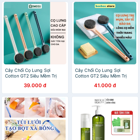
Cây Chổi Cọ Lưng Sợi
Cây Chổi Cọ Lưng Sợi
Cotton GT2 Siêu Mềm Trị
Cotton GT2 Siêu Mềm Trị
Mụn Lưng, Tẩy Tế Bào Da
Mụn Lưng, Tẩy Tế Bào Da
39.000 đ
41.000 đ
Công Nghệ Nhật Bản E007
Công Nghệ Nhật Bản E007
[Rẻ]