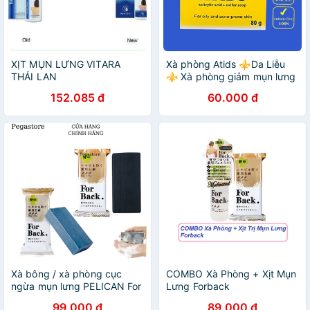
XỊT MỤN LƯNG VITARA
Xà phòng Atids ⚜️Da Liễu
THÁI LAN
⚜️ Xà phòng giảm mụn lưng
⚜️Giảm mụn lưng ATIDS
152.085 đ
60.000 đ
Xà bông / xà phòng cục
COMBO Xà Phòng + Xịt Mụn
ngừa mụn lưng PELICAN For
Lưng Forback
Back 135g - xà bông/ xà
99.000 đ
89.000 đ