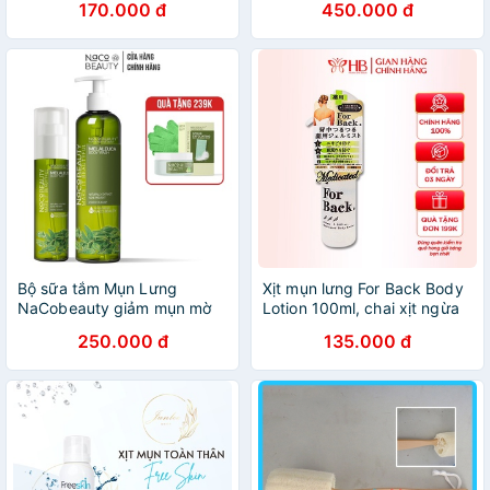
170.000 đ
450.000 đ
Bộ sữa tắm Mụn Lưng
Xịt mụn lưng For Back Body
NaCobeauty giảm mụn mờ
Lotion 100ml, chai xịt ngừa
thâm Bộ Xịt Mụn Lựng
mụn, gel giảm mụn lưng
250.000 đ
135.000 đ
ComBo mụn Lưng phục hồi
Pelican For Back
và làm dịu da đang kích ứng