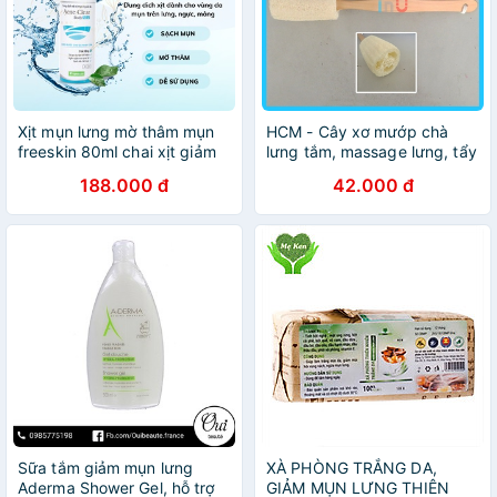
Xịt mụn lưng mờ thâm mụn
HCM - Cây xơ mướp chà
freeskin 80ml chai xịt giảm
lưng tắm, massage lưng, tẩy
mụn lưng body ngực mông
tế bào chết, làm sạch da
188.000 đ
42.000 đ
chân cánh tay - junlee làm
chống mụn lưng
đẹp chính hãng
Sữa tắm giảm mụn lưng
XÀ PHÒNG TRẮNG DA,
Aderma Shower Gel, hỗ trợ
GIẢM MỤN LƯNG THIÊN