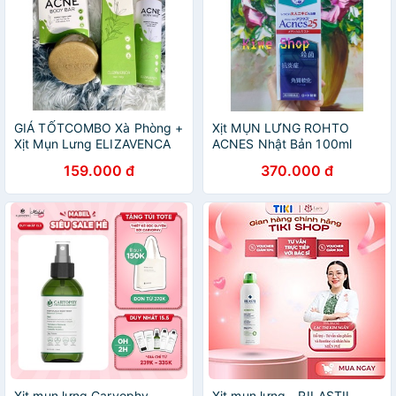
GIÁ TỐTCOMBO Xà Phòng +
Xịt MỤN LƯNG ROHTO
Xịt Mụn Lưng ELIZAVENCA
ACNES Nhật Bản 100ml
159.000 đ
370.000 đ
Xịt mụn lưng Caryophy
Xịt mụn lưng - RILASTIL