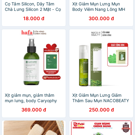
Cọ Tắm Silicon, Dây Tắm
Xịt Giảm Mụn Lưng Mụn
Chà Lưng Silicon 2 Mặt - Cọ
Body Viêm Nang Lông MH
chà lưng Silicon chống viêm
Siêu Hiệu Quả
18.000 đ
300.000 đ
da,tri mụn lưng
Xịt giảm mụn, giảm thâm
Xịt Giảm Mụn Lưng Giảm
mụn lưng, body Caryophy
Thâm Sau Mụn NACOBEATY
Portulaca Body Mist 150ml
Melaleuca Body Mist 100ml
369.000 đ
250.000 đ