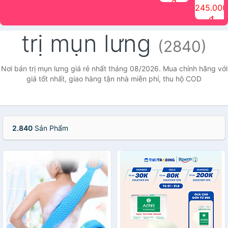
đ
The Face
điểm tóc
nhiên Ink
Care Hair
hương trái
Mascara
245.000
Shop
Quick Hair
Brow
Mist The
cây Water
che phủ
đ
(150ml)
Puff The
Powder Kit
Face Shop
Fit Tint
tóc bạc
Face Shop
fmgt The
150ml
fgmt The
chống
trị mụn lưng
Face Shop
Face
nước lâu
(2840)
Shop
trôi Quick
Hair
Waterproof
Nơi bán trị mụn lưng giá rẻ nhất tháng 08/2026. Mua chính hãng với
Mascara
giá tốt nhất, giao hàng tận nhà miễn phí, thu hộ COD
The Face
Shop
2.840
Sản Phẩm