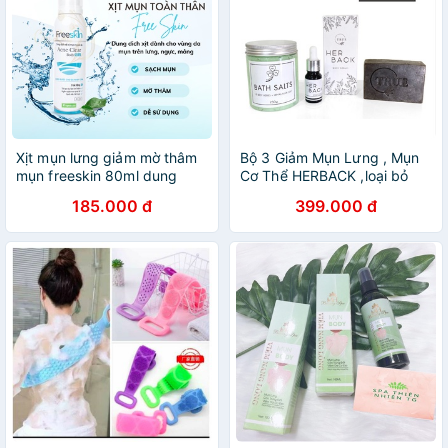
Xịt mụn lưng giảm mờ thâm
Bộ 3 Giảm Mụn Lưng , Mụn
mụn freeskin 80ml dung
Cơ Thể HERBACK ,loại bỏ
dịch xịt giảm mụn lưng ngực
thâm , mụn tái phát
185.000 đ
399.000 đ
mông chân cánh tay – shop
bách hóa cẩm long