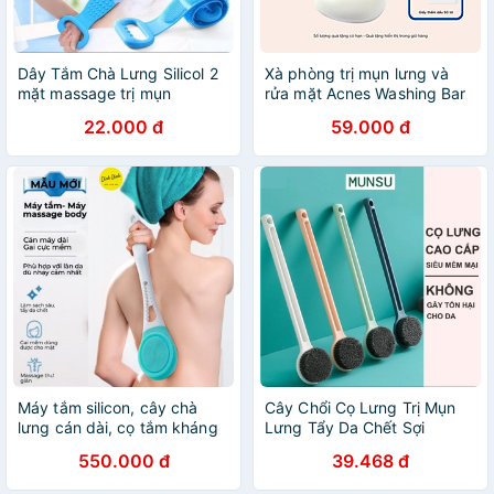
Dây Tắm Chà Lưng Silicol 2
Xà phòng trị mụn lưng và
mặt massage trị mụn
rửa mặt Acnes Washing Bar
75g
22.000 đ
59.000 đ
Máy tắm silicon, cây chà
Cây Chổi Cọ Lưng Trị Mụn
lưng cán dài, cọ tắm kháng
Lưng Tẩy Da Chết Sợi
khuẩn, chống nước - Tẩy da
Cotton GT2 Siêu Mềm Công
550.000 đ
39.468 đ
chết body,trị mụn lưng, giảm
Nghệ Nhật Bản E07_A311
mụn