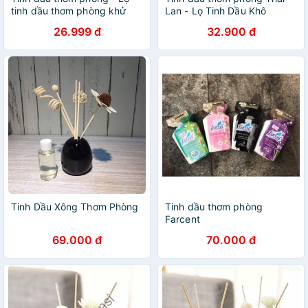
tinh dầu thơm phòng khử
Lan - Lọ Tinh Dầu Khô
mùi hôi ấm mốc
Khuếch Tán Thơm Phòng
26.999 đ
32.900 đ
Tinh Dầu Xông Thơm Phòng
Tinh dầu thơm phòng
Farcent
69.000 đ
70.000 đ