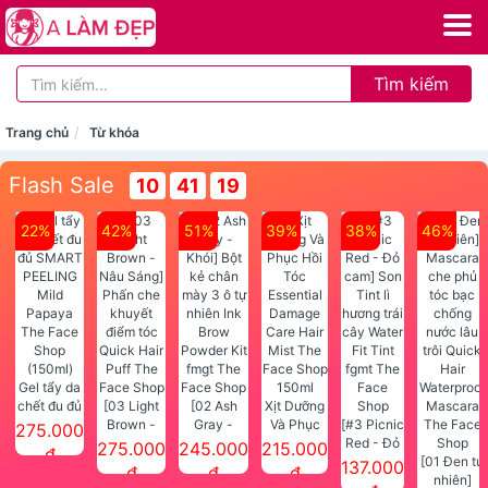
Tìm kiếm
Trang chủ
Từ khóa
Flash Sale
10
41
17
22%
42%
51%
39%
38%
46%
Gel tẩy da
chết đu đủ
[03 Light
[02 Ash
Xịt Dưỡng
SMART
Brown -
Gray -
Và Phục
[#3 Picnic
275.000
PEELING
Nâu Sáng]
Khói] Bột
Hồi Tóc
Red - Đỏ
275.000
245.000
215.000
đ
Mild
Phấn che
kẻ chân
Essential
cam] Son
[01 Đen tự
137.000
đ
đ
đ
Papaya
khuyết
mày 3 ô tự
Damage
Tint lì
nhiên]