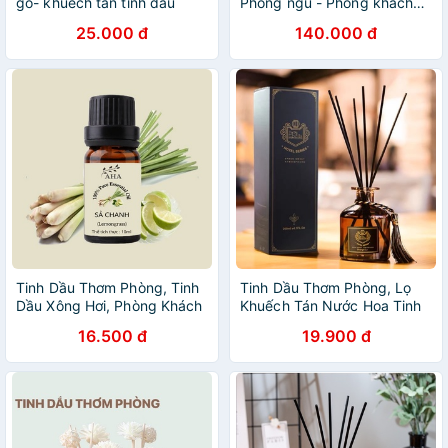
gỗ- khuếch tán tinh dầu
Phòng ngủ - Phòng khách…
thơm phòng ngủ phòng
Có 6 hương thơm - 100%
25.000 đ
140.000 đ
khách 50ml
Tinh dầu thật.
Tinh Dầu Thơm Phòng, Tinh
Tinh Dầu Thơm Phòng, Lọ
Dầu Xông Hơi, Phòng Khách
Khuếch Tán Nước Hoa Tinh
Hương Thơm Tự Nhiên
Dầu Thơm Phòng 50ML
16.500 đ
19.900 đ