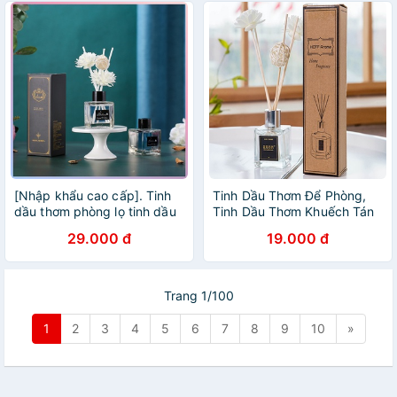
[Nhập khẩu cao cấp]. Tinh
Tinh Dầu Thơm Để Phòng,
dầu thơm phòng lọ tinh dầu
Tinh Dầu Thơm Khuếch Tán
thơm để phòng Thiên Nhiên
Hương Thơm Tự Nhiên
29.000 đ
19.000 đ
Trang 1/100
1
2
3
4
5
6
7
8
9
10
»