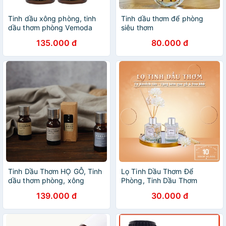
Tinh dầu xông phòng, tinh
Tinh dầu thơm để phòng
dầu thơm phòng Vemoda
siêu thơm
gồm: tinh dầu quế, tinh dầu
135.000 đ
80.000 đ
oải hương giúp thơm phòng,
tủ quần áo
Tinh Dầu Thơm HỌ GỖ, Tinh
Lọ Tinh Dầu Thơm Để
dầu thơm phòng, xông
Phòng, Tinh Dầu Thơm
phòng, làm nến thơm 10ml
Phòng Kèm Hoa Khô Để Bàn
139.000 đ
30.000 đ
CHIA CANDLES