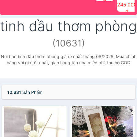
đ
The Face
điểm tóc
nhiên Ink
Care Hair
hương trái
Mascara
245.000
Shop
Quick Hair
Brow
Mist The
cây Water
che phủ
đ
(150ml)
Puff The
Powder Kit
Face Shop
Fit Tint
tóc bạc
Face Shop
fmgt The
150ml
fgmt The
chống
tinh dầu thơm phòng
Face Shop
Face
nước lâu
Shop
trôi Quick
Hair
Waterproof
(10631)
Mascara
The Face
Shop
Nơi bán tinh dầu thơm phòng giá rẻ nhất tháng 08/2026. Mua chính
hãng với giá tốt nhất, giao hàng tận nhà miễn phí, thu hộ COD
10.631
Sản Phẩm