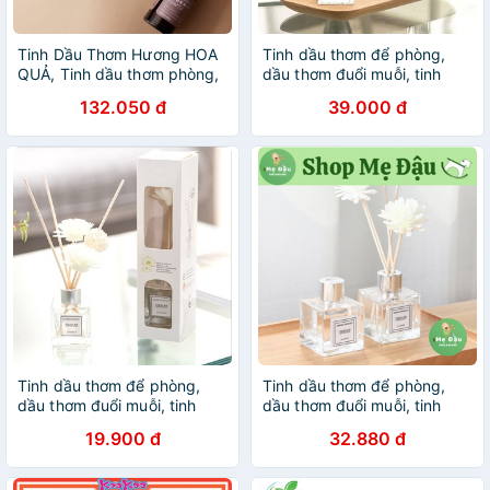
Tinh Dầu Thơm Hương HOA
Tinh dầu thơm để phòng,
QUẢ, Tinh dầu thơm phòng,
dầu thơm đuổi muỗi, tinh
xông phòng, làm nến thơm
dầu khuếch tán
132.050 đ
39.000 đ
10ml CHIA CANDLES
Tinh dầu thơm để phòng,
Tinh dầu thơm để phòng,
dầu thơm đuổi muỗi, tinh
dầu thơm đuổi muỗi, tinh
dầu khuếch tán
dầu khuếch tán
19.900 đ
32.880 đ