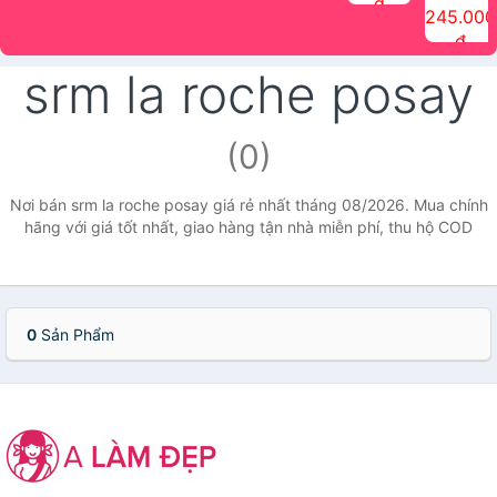
đ
The Face
điểm tóc
nhiên Ink
Care Hair
hương trái
Mascara
245.000
Shop
Quick Hair
Brow
Mist The
cây Water
che phủ
đ
(150ml)
Puff The
Powder Kit
Face Shop
Fit Tint
tóc bạc
Face Shop
fmgt The
150ml
fgmt The
chống
srm la roche posay
Face Shop
Face
nước lâu
Shop
trôi Quick
Hair
Waterproof
(0)
Mascara
The Face
Shop
Nơi bán srm la roche posay giá rẻ nhất tháng 08/2026. Mua chính
hãng với giá tốt nhất, giao hàng tận nhà miễn phí, thu hộ COD
0
Sản Phẩm