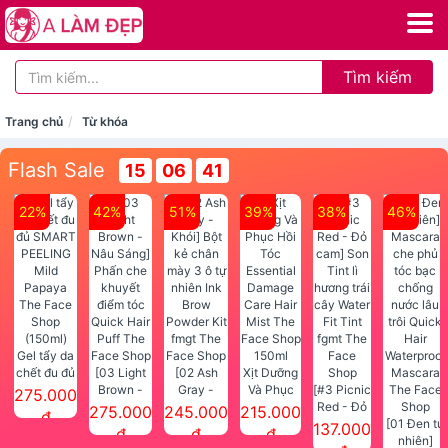
Tìm kiếm
Trang chủ
Từ khóa
Flash Sale
15
06
41
22%
42%
51%
39%
38%
46%
Gel tẩy da
chết đu đủ
[03 Light
[02 Ash
Xịt Dưỡng
SMART
Brown -
Gray -
Và Phục
[#3 Picnic
275.000
PEELING
Nâu Sáng]
Khói] Bột
Hồi Tóc
Red - Đỏ
275.000
245.000
215.000
đ
Mild
Phấn che
kẻ chân
Essential
cam] Son
[01 Đen tự
137.000
đ
đ
đ
Papaya
khuyết
mày 3 ô tự
Damage
Tint lì
nhiên]