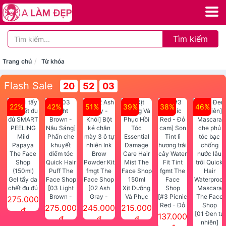
Tìm kiếm
Trang chủ
Từ khóa
Flash Sale
20
52
01
22%
42%
51%
39%
38%
46%
Gel tẩy da
chết đu đủ
[03 Light
[02 Ash
Xịt Dưỡng
SMART
Brown -
Gray -
Và Phục
[#3 Picnic
275.000
PEELING
Nâu Sáng]
Khói] Bột
Hồi Tóc
Red - Đỏ
275.000
245.000
215.000
đ
Mild
Phấn che
kẻ chân
Essential
cam] Son
[01 Đen tự
137.000
đ
đ
đ
Papaya
khuyết
mày 3 ô tự
Damage
Tint lì
nhiên]