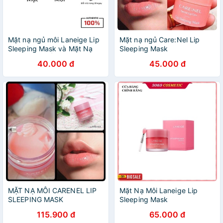
Mặt nạ ngủ môi Laneige Lip
Mặt nạ ngủ Care:Nel Lip
Sleeping Mask và Mặt Nạ
Sleeping Mask
Ngủ Dưỡng Ẩm Water
40.000 đ
45.000 đ
Sleeping Mask
MẶT NẠ MÔI CARENEL LIP
Mặt Nạ Môi Laneige Lip
SLEEPING MASK
Sleeping Mask
115.900 đ
65.000 đ