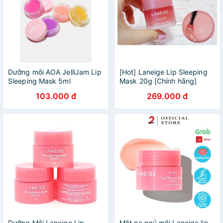
Dưỡng môi AOA JelliJam Lip
[Hot] Laneige Lip Sleeping
Sleeping Mask 5ml
Mask 20g [Chính hãng]
103.000 đ
269.000 đ
Dưỡng Môi Laneige Lip
Mặt nạ ngủ môi Laneige lip