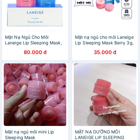
Mặt Nạ Ngủ Cho Môi
Mặt nạ ngủ cho môi Laneige
Laneige Lip Sleeping Mask,
Lip Sleeping Mask Berry 3g,
Mặt Nạ Ngủ Dưỡng Ẩm
Mặt nạ ngủ Laneige Water
80.000 đ
35.000 đ
LANEIGE Water Sleeping
Sleeping Mask 15ml
Mask EX
Mặt nạ ngủ môi mini Lip
MẶT NẠ DƯỠNG MÔI
Sleeping Mask
LANEIGE LIP SLEEPING