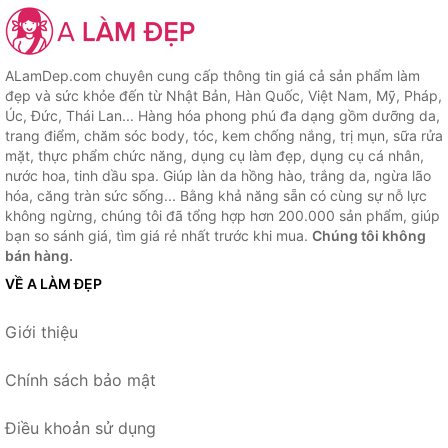
ALamDep.com chuyên cung cấp thông tin giá cả sản phẩm làm
đẹp và sức khỏe đến từ Nhật Bản, Hàn Quốc, Việt Nam, Mỹ, Pháp,
Úc, Đức, Thái Lan... Hàng hóa phong phú đa dạng gồm dưỡng da,
trang điểm, chăm sóc body, tóc, kem chống nắng, trị mụn, sữa rửa
mặt, thực phẩm chức năng, dụng cụ làm đẹp, dụng cụ cá nhân,
nước hoa, tinh dầu spa. Giúp làn da hồng hào, trắng da, ngừa lão
hóa, căng tràn sức sống... Bằng khả năng sẵn có cùng sự nỗ lực
không ngừng, chúng tôi đã tổng hợp hơn 200.000 sản phẩm, giúp
bạn so sánh giá, tìm giá rẻ nhất trước khi mua.
Chúng tôi không
bán hàng.
VỀ A LÀM ĐẸP
Giới thiệu
Chính sách bảo mật
Điều khoản sử dụng