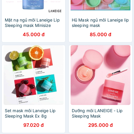
Mặt nạ ngủ môi Laneige Lip
Hũ Mask ngủ môi Laneige lip
Sleeping mask Minisize
sleeping mask
Laneige Cica Water Sleeping
45.000 đ
85.000 đ
Mask
Set mask môi Laneige Lip
Dưỡng môi LANEIGE - Lip
Sleeping Mask Ex 8g
Sleeping Mask
97.020 đ
295.000 đ