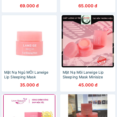
MASK
69.000 đ
65.000 đ
Mặt Nạ Ngủ MÔI Laneige
Mặt Nạ Môi Laneige Lip
Lip Sleeping Mask
Sleeping Mask Minisize
35.000 đ
45.000 đ