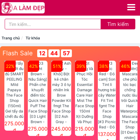
Tìm kiếm
Trang chủ
Từ khóa
Flash Sale
12
44
55
22%
42%
51%
39%
38%
46%
Gel tẩy da
chết đu đủ
[03 Light
[02 Ash
Xịt Dưỡng
SMART
Brown -
Gray -
Và Phục
[#3 Picnic
275.000
PEELING
Nâu Sáng]
Khói] Bột
Hồi Tóc
Red - Đỏ
275.000
245.000
215.000
đ
Mild
Phấn che
kẻ chân
Essential
cam] Son
[01 Đen tự
137.000
đ
đ
đ
Papaya
khuyết
mày 3 ô tự
Damage
Tint lì
nhiên]