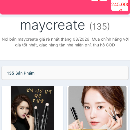
đ
The Face
điểm tóc
nhiên Ink
Care Hair
hương trái
Mascara
245.000
Shop
Quick Hair
Brow
Mist The
cây Water
che phủ
đ
(150ml)
Puff The
Powder Kit
Face Shop
Fit Tint
tóc bạc
Face Shop
fmgt The
150ml
fgmt The
chống
maycreate
Face Shop
Face
nước lâu
(135)
Shop
trôi Quick
Hair
Waterproof
Nơi bán maycreate giá rẻ nhất tháng 08/2026. Mua chính hãng với
Mascara
giá tốt nhất, giao hàng tận nhà miễn phí, thu hộ COD
The Face
Shop
135
Sản Phẩm