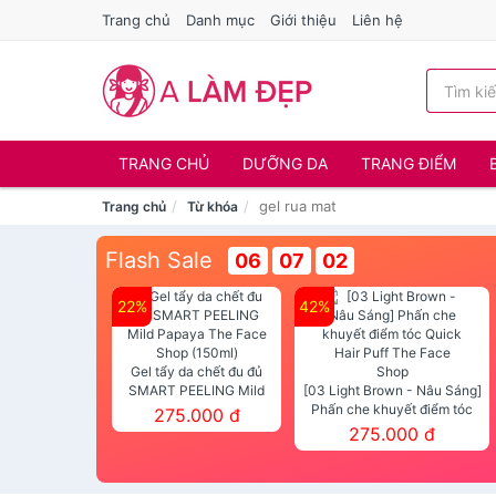
Trang chủ
Danh mục
Giới thiệu
Liên hệ
TRANG CHỦ
DƯỠNG DA
TRANG ĐIỂM
gel rua mat
Trang chủ
Từ khóa
Flash Sale
06
07
02
22%
42%
Gel tẩy da chết đu đủ
SMART PEELING Mild
[03 Light Brown - Nâu Sáng]
Papaya The Face Shop
Phấn che khuyết điểm tóc
275.000 đ
(150ml)
Quick Hair Puff The Face Shop
275.000 đ