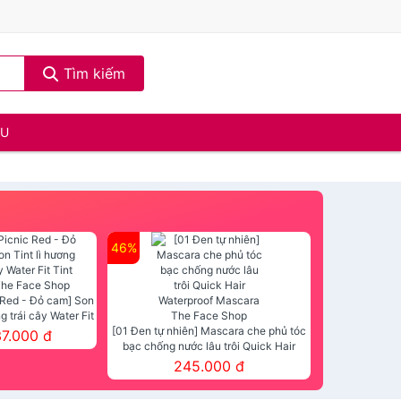
Tìm kiếm
ẦU
46%
 Red - Đỏ cam] Son
ng trái cây Water Fit
mt The Face Shop
[01 Đen tự nhiên] Mascara che phủ tóc
37.000 đ
bạc chống nước lâu trôi Quick Hair
Waterproof Mascara The Face Shop
245.000 đ