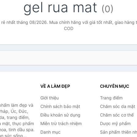
gel rua mat
(0)
 rẻ nhất tháng 08/2026. Mua chính hãng với giá tốt nhất, giao hàng 
COD
VỀ A LÀM ĐẸP
CHUYÊN MỤC
Giới thiệu
Trang điểm
 phẩm làm đẹp và
Chính sách bảo mật
Chăm sóc da mặt
Pháp, Úc, Đức,
Điều khoản sử dụng
Chăm sóc cơ thể
a, trang điểm,
a mặt, thực phẩm
Miễn trừ trách nhiệm
Dược mỹ phẩm
oa, tinh dầu spa.
Danh mục
Sản phẩm thiên nh
àn sức sống...