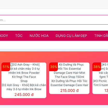
BODY
TÓC
NƯỚC HOA
DỤNG CỤ LÀM ĐẸP
TINH D
51%
39%
38%
Xịt Dưỡng Và Phục Hồi Tóc
[#3 Picnic
[02 Ash Gray - Khói] Bột kẻ chân
Essential Damage Care Hair
Tint lì hươ
mày 3 ô tự nhiên Ink Brow
Mist The Face Shop 150ml
Tint fg
215.000 đ
1
Powder Kit fmgt The Face Shop
245.000 đ