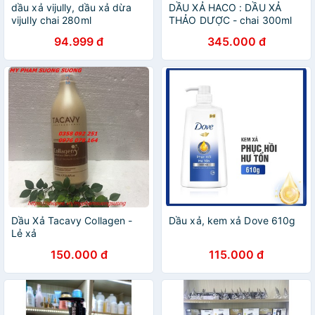
dầu xả vijully, dầu xả dừa
DẦU XẢ HACO : DẦU XẢ
vijully chai 280ml
THẢO DƯỢC - chai 300ml
94.999 đ
345.000 đ
Dầu Xả Tacavy Collagen -
Dầu xả, kem xả Dove 610g
Lẻ xả
150.000 đ
115.000 đ