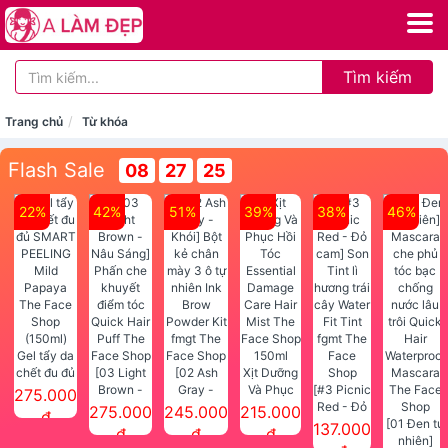
Tìm kiếm
Trang chủ
Từ khóa
Flash Sale
08
27
24
22%
42%
51%
39%
38%
46%
Gel tẩy da
chết đu đủ
[03 Light
[02 Ash
Xịt Dưỡng
SMART
Brown -
Gray -
Và Phục
[#3 Picnic
275.000
PEELING
Nâu Sáng]
Khói] Bột
Hồi Tóc
Red - Đỏ
275.000
245.000
215.000
đ
Mild
Phấn che
kẻ chân
Essential
cam] Son
[01 Đen tự
137.000
đ
đ
đ
Papaya
khuyết
mày 3 ô tự
Damage
Tint lì
nhiên]