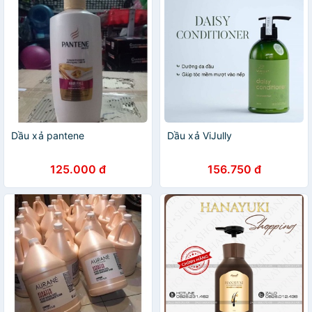
Dầu xả pantene
Dầu xả ViJully
125.000 đ
156.750 đ