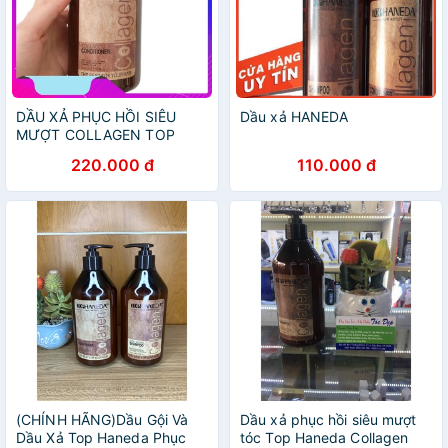
DẦU XẢ PHỤC HỒI SIÊU
Dầu xả HANEDA
MƯỢT COLLAGEN TOP
HANEDA 500ML
220.000 đ
110.000 đ
(CHÍNH HÃNG)Dầu Gội Và
Dầu xả phục hồi siêu mượt
Dầu Xả Top Haneda Phục
tóc Top Haneda Collagen