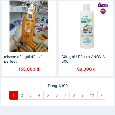
miseen dầu gôi,dầu xả
Dầu gội / Dầu xả ANOVIA
perfect
500ml
155.000 đ
99.000 đ
Trang 1/100
1
2
3
4
5
6
7
8
9
10
»