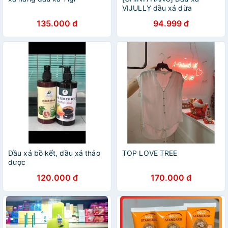
VIJULLY dầu xả dừa
135.000 đ
94.999 đ
Dầu xả bồ kết, dầu xả thảo
TOP LOVE TREE
dược
120.000 đ
170.000 đ