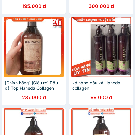
Hồi Tóc 500ml
Shampoo & Conditioner
195.000 đ
300.000 đ
800ml
[Chính hãng] [Siêu rẻ] Dầu
xả hàng dầu xả Haneda
xả Top Haneda Collagen
collagen
siêu mượt tóc 500ml
237.000 đ
99.000 đ