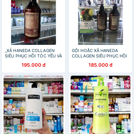
_XẢ HANEDA COLLAGEN
GỘI HOẶC XÃ HANEDA
SIÊU PHỤC HỒI TÓC YẾU VÀ
COLLAGEN SIÊU PHỤC HỒI
HƯ TỔN NẶNG 500ML
TÓC YẾU HƯ TỔN 500ml
195.000 đ
185.000 đ