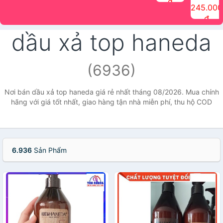
đ
The Face
điểm tóc
nhiên Ink
Care Hair
hương trái
Mascara
245.000
Shop
Quick Hair
Brow
Mist The
cây Water
che phủ
đ
(150ml)
Puff The
Powder Kit
Face Shop
Fit Tint
tóc bạc
Face Shop
fmgt The
150ml
fgmt The
chống
dầu xả top haneda
Face Shop
Face
nước lâu
Shop
trôi Quick
Hair
Waterproof
(6936)
Mascara
The Face
Shop
Nơi bán dầu xả top haneda giá rẻ nhất tháng 08/2026. Mua chính
hãng với giá tốt nhất, giao hàng tận nhà miễn phí, thu hộ COD
6.936
Sản Phẩm