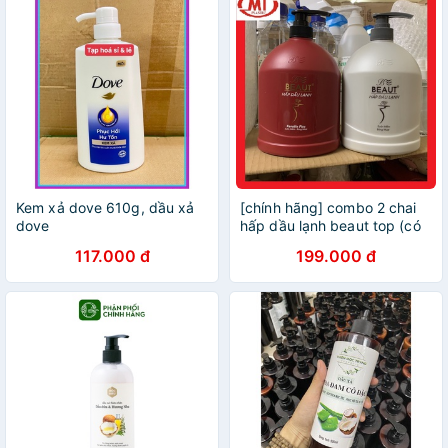
Kem xả dove 610g, dầu xả
[chính hãng] combo 2 chai
dove
hấp dầu lạnh beaut top (có
sẳn)
117.000 đ
199.000 đ