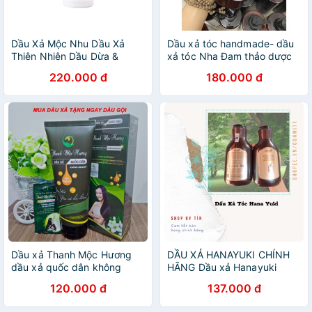
Dầu Xả Mộc Nhu Dầu Xả
Dầu xả tóc handmade- dầu
Thiên Nhiên Dầu Dừa &
xả tóc Nha Đam thảo dược
Hương Nhu 300ml
220.000 đ
180.000 đ
Dầu xả Thanh Mộc Hương
DẦU XẢ HANAYUKI CHÍNH
dầu xả quốc dân không
HÃNG Dầu xả Hanayuki
silicon
Conditioner - Dầu xả Hana
120.000 đ
137.000 đ
giúp dưỡng ẩm, làm mềm
mượt tóc