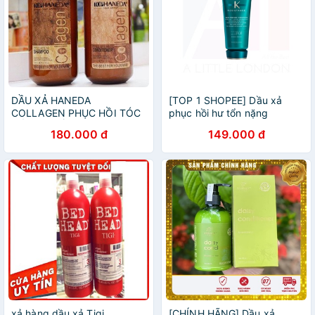
DẦU XẢ HANEDA
[TOP 1 SHOPEE] Dầu xả
COLLAGEN PHỤC HỒI TÓC
phục hồi hư tổn nặng
YẾU HƯ TỔN 785ML
Kerastase Resistance Soin
180.000 đ
149.000 đ
Premier Therapiste 75ml (Bill
Anh)
xả hàng dầu xả Tigi
[CHÍNH HÃNG] Dầu xả