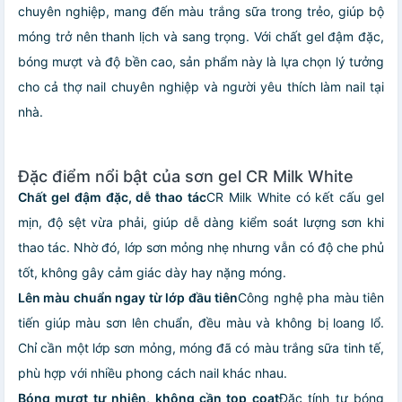
chuyên nghiệp, mang đến màu trắng sữa trong trẻo, giúp bộ
móng trở nên thanh lịch và sang trọng. Với chất gel đậm đặc,
bóng mượt và độ bền cao, sản phẩm này là lựa chọn lý tưởng
cho cả thợ nail chuyên nghiệp và người yêu thích làm nail tại
nhà.
Đặc điểm nổi bật của sơn gel CR Milk White
Chất gel đậm đặc, dễ thao tác
CR Milk White có kết cấu gel
mịn, độ sệt vừa phải, giúp dễ dàng kiểm soát lượng sơn khi
thao tác. Nhờ đó, lớp sơn mỏng nhẹ nhưng vẫn có độ che phủ
tốt, không gây cảm giác dày hay nặng móng.
Lên màu chuẩn ngay từ lớp đầu tiên
Công nghệ pha màu tiên
tiến giúp màu sơn lên chuẩn, đều màu và không bị loang lổ.
Chỉ cần một lớp sơn mỏng, móng đã có màu trắng sữa tinh tế,
phù hợp với nhiều phong cách nail khác nhau.
Bóng mượt tự nhiên, không cần top coat
Đặc tính tự bóng