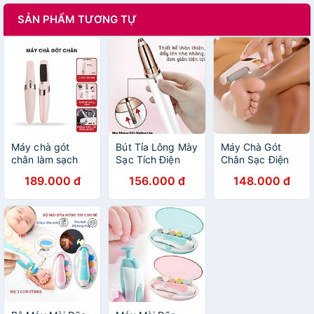
SẢN PHẨM TƯƠNG TỰ
Máy chà gót
Bút Tỉa Lông Mày
Máy Chà Gót
chân làm sạch
Sạc Tích Điện
Chân Sạc Điện
chân với 2 đầu
Cao Cấp, Máy tỉa
Tốt Nhất Hiện
189.000 đ
156.000 đ
148.000 đ
chà mịn chà
Cạo Lông Mày
Nay - An Toàn,
nhám
lông mũi, Tiện
Không Đau Rát
Dụng Cho Nữ