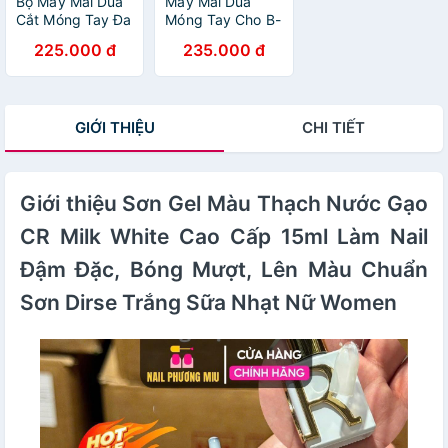
Bộ Máy Mài Dũa
Máy Mài Dũa
Cắt Móng Tay Đa
Móng Tay Cho B-
Năng - An Toàn
e & Me – 7 Món,
225.000 đ
235.000 đ
Cho Mẹ Và Bé,
6 Chức Năng,
Thông Minh Tiện
Êm Dịu Không
Dụng
Gây Rung Giật ,
phòng ngủ
GIỚI THIỆU
CHI TIẾT
Giới thiệu Sơn Gel Màu Thạch Nước Gạo
CR Milk White Cao Cấp 15ml Làm Nail
Đậm Đặc, Bóng Mượt, Lên Màu Chuẩn
Sơn Dirse Trắng Sữa Nhạt Nữ Women