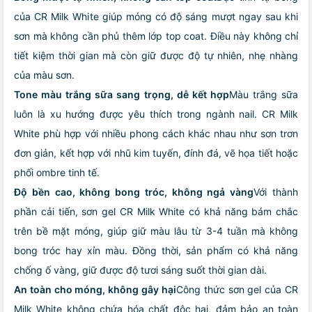
của CR Milk White giúp móng có độ sáng mượt ngay sau khi
sơn mà không cần phủ thêm lớp top coat. Điều này không chỉ
tiết kiệm thời gian mà còn giữ được độ tự nhiên, nhẹ nhàng
của màu sơn.
Tone màu trắng sữa sang trọng, dễ kết hợp
Màu trắng sữa
luôn là xu hướng được yêu thích trong ngành nail. CR Milk
White phù hợp với nhiều phong cách khác nhau như sơn trơn
đơn giản, kết hợp với nhũ kim tuyến, đính đá, vẽ họa tiết hoặc
phối ombre tinh tế.
Độ bền cao, không bong tróc, không ngả vàng
Với thành
phần cải tiến, sơn gel CR Milk White có khả năng bám chắc
trên bề mặt móng, giúp giữ màu lâu từ 3-4 tuần mà không
bong tróc hay xỉn màu. Đồng thời, sản phẩm có khả năng
chống ố vàng, giữ được độ tươi sáng suốt thời gian dài.
An toàn cho móng, không gây hại
Công thức sơn gel của CR
Milk White không chứa hóa chất độc hại, đảm bảo an toàn