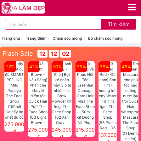
Tìm kiếm
Trang chủ
Trang điểm
Chăm sóc móng
Bộ chăm sóc móng
Flash Sale
12
12
01
22%
42%
51%
39%
38%
46%
Gel tẩy da
chết đu đủ
[03 Light
[02 Ash
Xịt Dưỡng
SMART
Brown -
Gray -
Và Phục
[#3 Picnic
275.000
PEELING
Nâu Sáng]
Khói] Bột
Hồi Tóc
Red - Đỏ
275.000
245.000
215.000
đ
Mild
Phấn che
kẻ chân
Essential
cam] Son
[01 Đen tự
137.000
đ
đ
đ
Papaya
khuyết
mày 3 ô tự
Damage
Tint lì
nhiên]