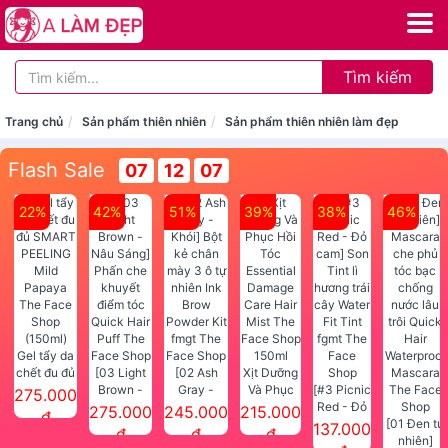
Tìm kiếm
Trang chủ
Sản phẩm thiên nhiên
Sản phẩm thiên nhiên làm đẹp
Flash Sale
07
12
06
22%
42%
51%
39%
38%
46%
Gel tẩy da
chết đu đủ
[03 Light
[02 Ash
Xịt Dưỡng
SMART
Brown -
Gray -
Và Phục
[#3 Picnic
275.000
PEELING
Nâu Sáng]
Khói] Bột
Hồi Tóc
Red - Đỏ
275.000
245.000
215.000
đ
Mild
Phấn che
kẻ chân
Essential
cam] Son
[01 Đen tự
137.000
đ
đ
đ
Papaya
khuyết
mày 3 ô tự
Damage
Tint lì
nhiên]