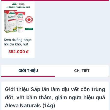
Kem dưỡng phục
hồi da khô, nứt
nẻ, cháy nắng và
352.000 đ
làm giảm ngứa
ngáy, kích ứng
da cho bé Aleva
Naturals (tuýp
GIỚI THIỆU
CHI TIẾT
50ml)
Giới thiệu Sáp lăn làm dịu vết côn trùng
đốt, vết bầm thâm, giảm ngứa hiệu quả
Aleva Naturals (14g)