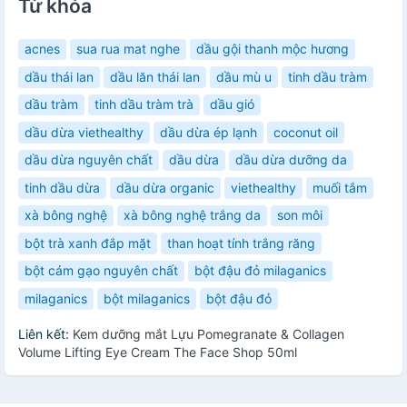
Từ khóa
acnes
sua rua mat nghe
dầu gội thanh mộc hương
dầu thái lan
dầu lăn thái lan
dầu mù u
tinh dầu tràm
dầu tràm
tinh dầu tràm trà
dầu gió
dầu dừa viethealthy
dầu dừa ép lạnh
coconut oil
dầu dừa nguyên chất
dầu dừa
dầu dừa dưỡng da
tinh dầu dừa
dầu dừa organic
viethealthy
muối tắm
xà bông nghệ
xà bông nghệ trắng da
son môi
bột trà xanh đắp mặt
than hoạt tính trắng răng
bột cám gạo nguyên chất
bột đậu đỏ milaganics
milaganics
bột milaganics
bột đậu đỏ
Liên kết:
Kem dưỡng mắt Lựu Pomegranate & Collagen
Volume Lifting Eye Cream The Face Shop 50ml