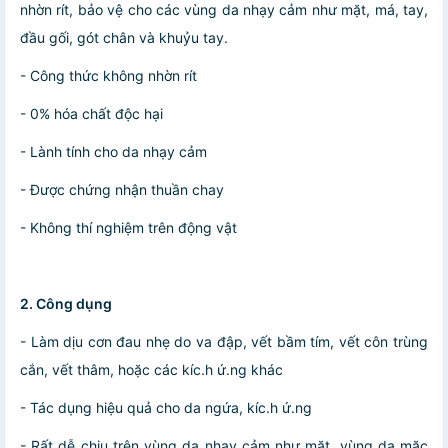
nhờn rít, bảo vệ cho các vùng da nhạy cảm như mặt, má, tay,
đầu gối, gót chân và khuỷu tay.
- Công thức không nhờn rít
- 0% hóa chất độc hại
- Lành tính cho da nhạy cảm
- Được chứng nhận thuần chay
- Không thí nghiệm trên động vật
2. Công dụng
- Làm dịu cơn đau nhẹ do va đập, vết bầm tím, vết côn trùng
cắn, vết thâm, hoặc các kíc.h ứ.ng khác
- Tác dụng hiệu quả cho da ngứa, kíc.h ứ.ng
- Rất dễ chịu trên vùng da nhạy cảm như mặt, vùng da mặc