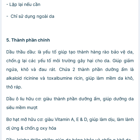
- Lặp lại nếu cần
- Chỉ sử dụng ngoài da
5. Thành phần chính
Dầu thầu dầu: là yếu tố giúp tạo thành hàng rào bảo vệ da,
chốn.g lại các yếu tố môi trường gây hại cho da. Giúp giảm
ngứa, khô và đau rát. Chứa 2 thành phần dưỡng ẩm là
alkaloid ricinine và toxalbumine ricin, giúp làm mềm da khô,
thô ráp.
Dầu ô liu hữu cơ: giàu thành phần dưỡng ẩm, giúp dưỡng da
siêu mềm mượt
Bơ hạt mỡ hữu cơ: giàu Vitamin A, E & D, giúp làm dịu, làm lành
dị ứng & chốn.g oxy hóa
Dầu Jojoba thiên nhiên: giúp da bóng khỏe và chốn.g khô da.