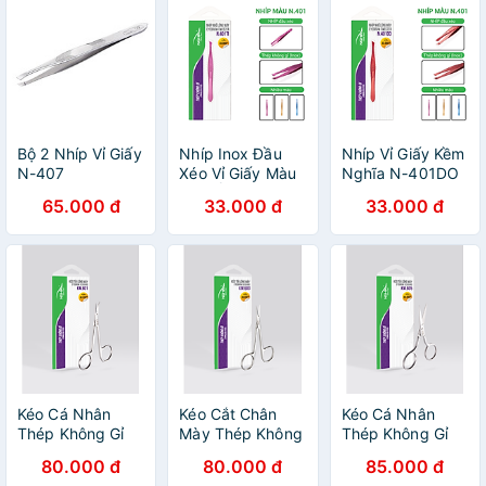
Bộ 2 Nhíp Vỉ Giấy
Nhíp Inox Đầu
Nhíp Vỉ Giấy Kềm
N-407
Xéo Vỉ Giấy Màu
Nghĩa N-401DO
Tím KỀM NGHĨA
65.000 đ
33.000 đ
33.000 đ
N.401TI
Kéo Cá Nhân
Kéo Cắt Chân
Kéo Cá Nhân
Thép Không Gỉ
Mày Thép Không
Thép Không Gỉ
Kềm Nghĩa KM-
Gỉ Inox Kềm
Kềm Nghĩa KM-
80.000 đ
80.000 đ
85.000 đ
601
Nghĩa KM - 603
605