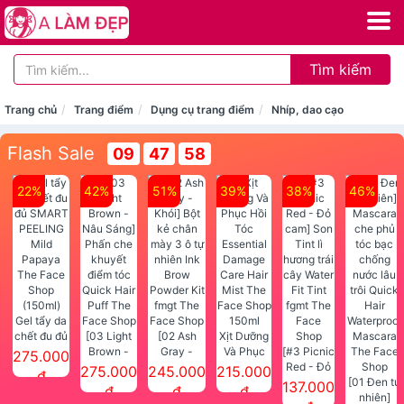
Tìm kiếm
Trang chủ
Trang điểm
Dụng cụ trang điểm
Nhíp, dao cạo
Flash Sale
09
47
57
22%
42%
51%
39%
38%
46%
Gel tẩy da
chết đu đủ
[03 Light
[02 Ash
Xịt Dưỡng
SMART
Brown -
Gray -
Và Phục
[#3 Picnic
275.000
PEELING
Nâu Sáng]
Khói] Bột
Hồi Tóc
Red - Đỏ
275.000
245.000
215.000
đ
Mild
Phấn che
kẻ chân
Essential
cam] Son
[01 Đen tự
137.000
đ
đ
đ
Papaya
khuyết
mày 3 ô tự
Damage
Tint lì
nhiên]