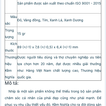
Sản phẩm được sản xuất theo chuẩn ISO 9001 - 2015
.
Màu
Đỏ, Vàng đồng, Tím, Xanh Lá, Xanh Dương
sắc
Trọng
15 gr
lượng
Kích
89 (+/-1) x 7,6 (+/-0,5) x 6,4 (+/-1) mm
thước
Thương
Được người tiêu dùng và thợ chuyên nghiệp ưu tiên
hiệu
lựa chọn hơn 20 năm, đạt được nhiều giải thưởng
Kềm
như: Hàng Việt Nam chất lượng cao, Thương hiệu
Nghĩa
quốc gia.
Mô tả:
Nhíp là một sản phẩm không thể thiếu trong bộ sản phẩm
chăm sóc cá nhân của phái đẹp cũng như phái mạnh. Để
phục vụ nhu cầu thiết yếu đó, Kềm Nghĩa cho ra đời dòng sản