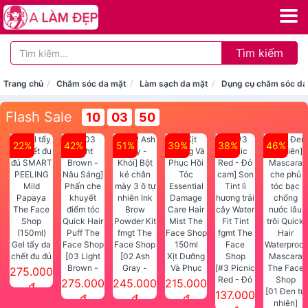
Tìm kiếm
Trang chủ
Chăm sóc da mặt
Làm sạch da mặt
Dụng cụ chăm sóc da
Flash Sale
10
03
49
22%
42%
51%
39%
38%
46%
Gel tẩy da
chết đu đủ
[03 Light
[02 Ash
Xịt Dưỡng
SMART
Brown -
Gray -
Và Phục
[#3 Picnic
275.000
PEELING
Nâu Sáng]
Khói] Bột
Hồi Tóc
Red - Đỏ
275.000
245.000
215.000
đ
Mild
Phấn che
kẻ chân
Essential
cam] Son
[01 Đen tự
137.000
đ
đ
đ
Papaya
khuyết
mày 3 ô tự
Damage
Tint lì
nhiên]