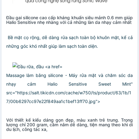
Đầu gai silicone cao cấp kháng khuẩn siêu mảnh 0.6 mm giúp
Halio Sensitive nhẹ nhàng với cả những làn da nhạy cảm nhất
Bề mặt cọ rộng, dễ dàng rửa sạch toàn bộ khuôn mặt, kể cả
những góc khó nhất giúp làm sạch toàn diện.
Massage làm bằng silicone - Máy rửa mặt và chăm sóc da
nhạy cảm Halio Sensitive Sweet Mint"
src="https://salt.tikicdn.com/cache/w750/ts/product/63/1b/1
7/00b6297cc97e22f849aa1c1bef13ff70.jpg">
Với thiết kế kiểu dáng gọn đẹp, màu xanh trẻ trung. Trọng
lượng chỉ 200 gram, cầm nắm dễ dàng, tiện mang theo khi di
du lịch, công tác xa,