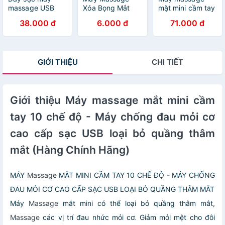
massage USB
Xóa Bọng Mắt
mặt mini cầm tay
sang 2.5 Aux,
Mini Zung Mát -
10 chế độ - Máy
38.000 đ
6.000 đ
71.000 đ
dành cho các loại
Mạnh - Loại Tốt
chống đau mỏi
máy massage
Giá Rẻ (Xả Kho
cơ cao cấp sạc
mặt mắt body
Hàng) (Hàng
USB loại bỏ
toàn thân đầu
Chính Hãng)
quầng thâm mắt
GIỚI THIỆU
CHI TIẾT
nhọn loại tốt
Giới thiệu Máy massage mắt mini cầm
tay 10 chế độ - Máy chống đau mỏi cơ
cao cấp sạc USB loại bỏ quầng thâm
mắt (Hàng Chính Hãng)
MÁY
Massage
MẮT MINI CẦM TAY 10 CHẾ ĐỘ - MÁY CHỐNG
ĐAU MỎI CƠ CAO CẤP SẠC USB LOẠI BỎ QUẦNG THÂM MẮT
Máy
Massage
mắt mini có thể loại bỏ quầng thâm mắt,
Massage
các vị trí đau nhức mỏi cơ. Giảm mỏi mệt cho đôi