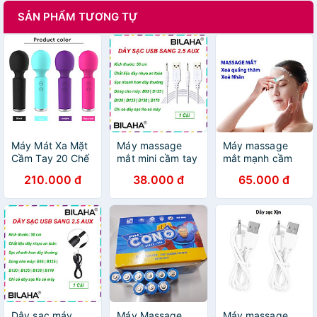
SẢN PHẨM TƯƠNG TỰ
Máy Mát Xa Mặt
Máy massage
Máy massage
Cầm Tay 20 Chế
mắt mini cầm tay
mắt mạnh cầm
Độ Hết Pin Có
10 chế độ - Máy
tay mini (video
210.000 đ
38.000 đ
65.000 đ
Thể Sạc Lại -
chống đau mỏi
thật) (tùy chọn
Hàng Massage
cơ cao cấp sạc
mẫu) (Hàng
Cao Cấp Nhất
USB loại bỏ
Chính Hãng)
(Giao Hoả Tốc ở
quầng thâm mắt
SG)
(Hàng Chính
Hãng)
Dây sạc máy
Máy Massage
Máy massage