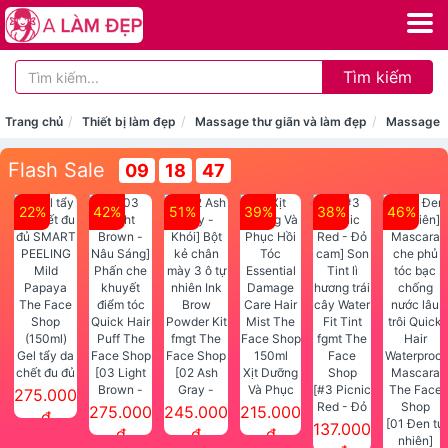
Tìm kiếm
Trang chủ
Thiết bị làm đẹp
Massage thư giãn và làm đẹp
Massage 
Flash Sale
09
18
46
22%
42%
51%
39%
38%
46%
Gel tẩy da
chết đu đủ
[03 Light
[02 Ash
Xịt Dưỡng
SMART
Brown -
Gray -
Và Phục
[#3 Picnic
275.000
PEELING
Nâu Sáng]
Khói] Bột
Hồi Tóc
Red - Đỏ
275.000
245.000
215.000
đ
Mild
Phấn che
kẻ chân
Essential
cam] Son
[01 Đen tự
137.000
đ
đ
đ
Papaya
khuyết
mày 3 ô tự
Damage
Tint lì
nhiên]