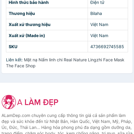
Hình thức bảo hành
Điện tử
Thương hiệu
Bilaha
Xuất xứ thương hiệu
Việt Nam
Xuất xứ (Made in)
Việt Nam
SKU
4736692745585
Liên kết:
Mặt nạ Nấm linh chi Real Nature Lingzhi Face Mask
The Face Shop
ALamDep.com chuyên cung cấp thông tin giá cả sản phẩm làm
đẹp và sức khỏe đến từ Nhật Bản, Hàn Quốc, Việt Nam, Mỹ, Pháp,
Úc, Đức, Thái Lan... Hàng hóa phong phú đa dạng gồm dưỡng da,
trang điểm, chăm sóc body, tóc, kem chống nắng, trị mụn, sữa rửa