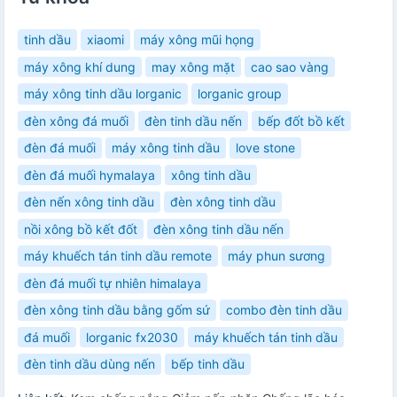
tinh dầu
xiaomi
máy xông mũi họng
máy xông khí dung
may xông mặt
cao sao vàng
máy xông tinh dầu lorganic
lorganic group
đèn xông đá muối
đèn tinh dầu nến
bếp đốt bồ kết
đèn đá muối
máy xông tinh dầu
love stone
đèn đá muối hymalaya
xông tinh dầu
đèn nến xông tinh dầu
đèn xông tinh dầu
nồi xông bồ kết đốt
đèn xông tinh dầu nến
máy khuếch tán tinh dầu remote
máy phun sương
đèn đá muối tự nhiên himalaya
đèn xông tinh dầu bằng gốm sứ
combo đèn tinh dầu
đá muối
lorganic fx2030
máy khuếch tán tinh dầu
đèn tinh dầu dùng nến
bếp tinh dầu