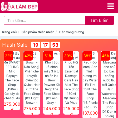
Tìm kiếm
Trang chủ
Sản phẩm thiên nhiên
Đèn xông hương
Flash Sale
19
17
53
22%
42%
51%
39%
38%
46%
Gel tẩy da
chết đu đủ
[03 Light
[02 Ash
Xịt Dưỡng
SMART
Brown -
Gray -
Và Phục
[#3 Picnic
275.000
PEELING
Nâu Sáng]
Khói] Bột
Hồi Tóc
Red - Đỏ
275.000
245.000
215.000
đ
Mild
Phấn che
kẻ chân
Essential
cam] Son
[01 Đen tự
137.000
đ
đ
đ
Papaya
khuyết
mày 3 ô tự
Damage
Tint lì
nhiên]