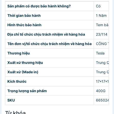
Sản phẩm có được bảo hành không?
Có
Thời gian bảo hành
1 Năm
Hình thức bảo hành
Tem bảo h
Địa chỉ tổ chức chịu trách nhiệm về hàng hóa
23/114 Kh
Tên đơn vị/tổ chức chịu trách nhiệm về hàng hóa
CÔNG TY 
Thương hiệu
Tesla
Xuất xứ thương hiệu
Trung Quố
Xuất xứ (Made in)
Trung Quố
Kích thước
17*17*15
Trọng lượng sản phẩm
400G
SKU
6650245
Từ khóa