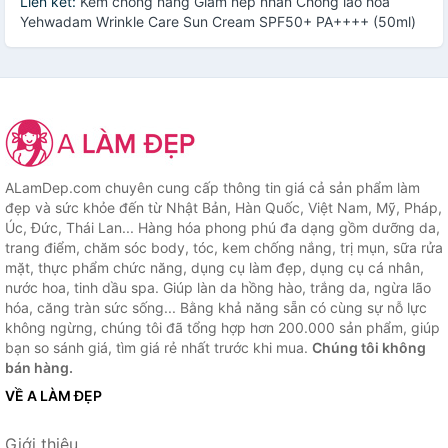
Liên kết:
Kem chống nắng Giảm nếp nhăn Chống lão hóa
Yehwadam Wrinkle Care Sun Cream SPF50+ PA++++ (50ml)
ALamDep.com chuyên cung cấp thông tin giá cả sản phẩm làm
đẹp và sức khỏe đến từ Nhật Bản, Hàn Quốc, Việt Nam, Mỹ, Pháp,
Úc, Đức, Thái Lan... Hàng hóa phong phú đa dạng gồm dưỡng da,
trang điểm, chăm sóc body, tóc, kem chống nắng, trị mụn, sữa rửa
mặt, thực phẩm chức năng, dụng cụ làm đẹp, dụng cụ cá nhân,
nước hoa, tinh dầu spa. Giúp làn da hồng hào, trắng da, ngừa lão
hóa, căng tràn sức sống... Bằng khả năng sẵn có cùng sự nỗ lực
không ngừng, chúng tôi đã tổng hợp hơn 200.000 sản phẩm, giúp
bạn so sánh giá, tìm giá rẻ nhất trước khi mua.
Chúng tôi không
bán hàng.
VỀ A LÀM ĐẸP
Giới thiệu