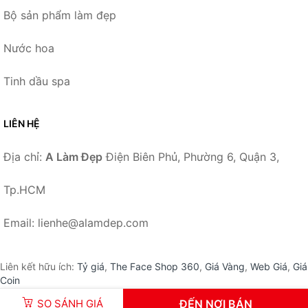
Bộ sản phẩm làm đẹp
Nước hoa
Tinh dầu spa
LIÊN HỆ
Địa chỉ:
A Làm Đẹp
Điện Biên Phủ, Phường 6, Quận 3,
Tp.HCM
Email: lienhe@alamdep.com
Liên kết hữu ích:
Tỷ giá
,
The Face Shop 360
,
Giá Vàng
,
Web Giá
,
Giá
Coin
SO SÁNH GIÁ
ĐẾN NƠI BÁN
© 2026 –
ALamDep.com
-
A Làm Đẹp
.