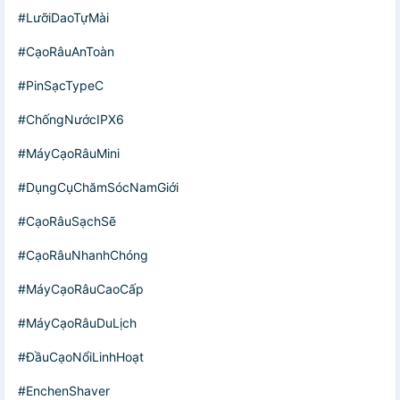
#LưỡiDaoTựMài
#CạoRâuAnToàn
#PinSạcTypeC
#ChốngNướcIPX6
#MáyCạoRâuMini
#DụngCụChămSócNamGiới
#CạoRâuSạchSẽ
#CạoRâuNhanhChóng
#MáyCạoRâuCaoCấp
#MáyCạoRâuDuLịch
#ĐầuCạoNổiLinhHoạt
#EnchenShaver