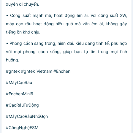
xuyên di chuyển.
• Công suất mạnh mẽ, hoạt động êm ái. Với công suất 2W,
máy cạo râu hoạt động hiệu quả mà vẫn êm ái, không gây
tiếng ồn khó chịu.
• Phong cách sang trọng, hiện đại. Kiểu dáng tinh tế, phù hợp
với mọi phong cách sống, giúp bạn tự tin trong mọi tình
huống.
#gntek #gntek_Vietnam #Enchen
#MáyCạoRâu
#EnchenMini6
#CạoRâuTựĐộng
#MáyCạoRâuNhỏGọn
#CôngNghệESM