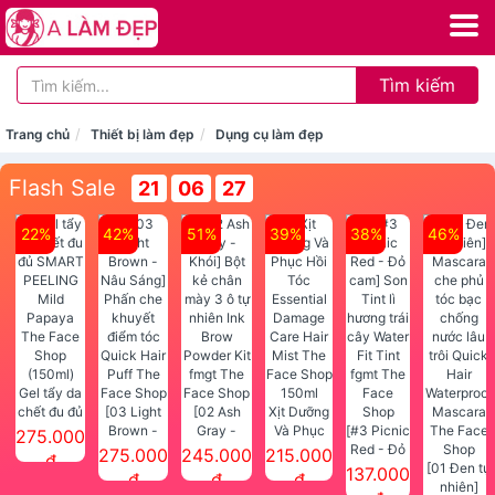
Tìm kiếm
Trang chủ
Thiết bị làm đẹp
Dụng cụ làm đẹp
Flash Sale
21
06
26
22%
42%
51%
39%
38%
46%
Gel tẩy da
chết đu đủ
[03 Light
[02 Ash
Xịt Dưỡng
SMART
Brown -
Gray -
Và Phục
[#3 Picnic
275.000
PEELING
Nâu Sáng]
Khói] Bột
Hồi Tóc
Red - Đỏ
275.000
245.000
215.000
đ
Mild
Phấn che
kẻ chân
Essential
cam] Son
[01 Đen tự
137.000
đ
đ
đ
Papaya
khuyết
mày 3 ô tự
Damage
Tint lì
nhiên]