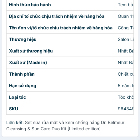
Hình thức bảo hành
Tem bảo h
Địa chỉ tổ chức chịu trách nhiệm về hàng hóa
Quận 11
Tên đơn vị/tổ chức chịu trách nhiệm về hàng hóa
Công Ty 
Thương hiệu
Salon Link
Xuất xứ thương hiệu
Nhật Bản
Xuất xứ (Made in)
Nhật Bản
Thành phần
Chiết xuất
Hạn sử dụng
5 năm kể 
Loại tóc
Tóc khô, T
SKU
96434991
Liên kết:
Set sữa rửa mặt và kem chống nắng Dr. Belmeur
Cleansing & Sun Care Duo Kit [Limited edition]