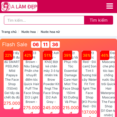
Tìm kiếm
Trang chủ
Nước hoa
Nước hoa nữ
Flash Sale
06
11
35
22%
42%
51%
39%
38%
46%
Gel tẩy da
chết đu đủ
[03 Light
[02 Ash
Xịt Dưỡng
SMART
Brown -
Gray -
Và Phục
[#3 Picnic
275.000
PEELING
Nâu Sáng]
Khói] Bột
Hồi Tóc
Red - Đỏ
275.000
245.000
215.000
đ
Mild
Phấn che
kẻ chân
Essential
cam] Son
[01 Đen tự
137.000
đ
đ
đ
Papaya
khuyết
mày 3 ô tự
Damage
Tint lì
nhiên]