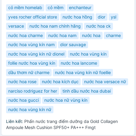
cỏ mềm homelab
cỏ mềm
enchanteur
yves rocher official store
nước hoa hồng
dior
ysl
versace
nước hoa nam chính hãng
nước hoa ck
nước hoa charme
nước hoa nam
nước hoa
charme
nước hoa vùng kín nam
dior sauvage
nước hoa vùng kín nữ dionel
nước hoa vùng kín
follie nước hoa vùng kín
nước hoa lancome
dầu thơm nữ charme
nước hoa vùng kín nữ foellie
nước hoa rose
nước hoa kích dục
nước hoa versace nữ
narciso rodriguez for her
tinh dầu nước hoa dubai
nước hoa gucci
nước hoa nữ vùng kín
nước hoa vùng kín nữ
Liên kết:
Phấn nước trang điểm dưỡng da Gold Collagen
Ampoule Mesh Cushion SPF50+ PA+++ Fmgt