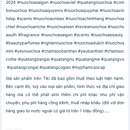
2024 #nuochoasaigon #nuochoaviet #quatangnuochoa #com
bonuochoa #nuochoaquyenru #nuochoaquyphai #nuochoaxin
hdep #scents #nuochoaunisex #nuochoachinhhang #nuochoa
chiet #nuochoaniche #nuochoateen #reviewnuochoa #nuocho
aauth #fragrance #nuochoasaigon #scents #nuochoabeauty
#beautyparfumes #nghiennuochoa #nuochoadulich #nuochoa
mini #yeunuochoa #chamsocbanthan #yeubanthan #chamsoc
cothe #quatangbangai #quatangnu #quatangme #quatangvo
#quatangcongai #quatangcogiao #myphamcaocap
Giá sản phẩm trên Tiki đã bao gồm thuế theo luật hiện hành.
Bên cạnh đó, tuỳ vào loại sản phẩm, hình thức và địa chỉ giao
hàng mà có thể phát sinh thêm chi phí khác như phí vận
chuyển, phụ phí hàng cồng kềnh, thuế nhập khẩu (đối với đơn
hàng giao từ nước ngoài có giá trị trên 1 triệu đồng).....
Giá ZOO