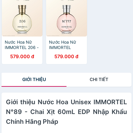
Nước Hoa Nữ
Nước Hoa Nữ
IMMORTEL 206 -
IMMORTEL
Chai Xịt 60mL
N°777 - Chai Xịt
579.000 đ
579.000 đ
EDP Nhập Khẩu
60mL EDP Nhập
Chính Hãng Pháp
Khẩu Chính Hãng
Pháp
GIỚI THIỆU
CHI TIẾT
Giới thiệu Nước Hoa Unisex IMMORTEL
N°89 - Chai Xịt 60mL EDP Nhập Khẩu
Chính Hãng Pháp