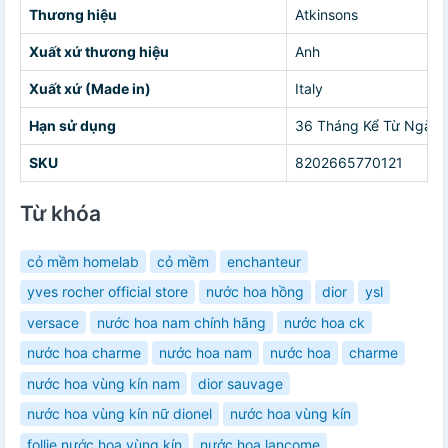
Thương hiệu
Atkinsons
Xuất xứ thương hiệu
Anh
Xuất xứ (Made in)
Italy
Hạn sử dụng
36 Tháng Kể Từ Ngày
SKU
8202665770121
Từ khóa
cỏ mềm homelab
cỏ mềm
enchanteur
yves rocher official store
nước hoa hồng
dior
ysl
versace
nước hoa nam chính hãng
nước hoa ck
nước hoa charme
nước hoa nam
nước hoa
charme
nước hoa vùng kín nam
dior sauvage
nước hoa vùng kín nữ dionel
nước hoa vùng kín
follie nước hoa vùng kín
nước hoa lancome