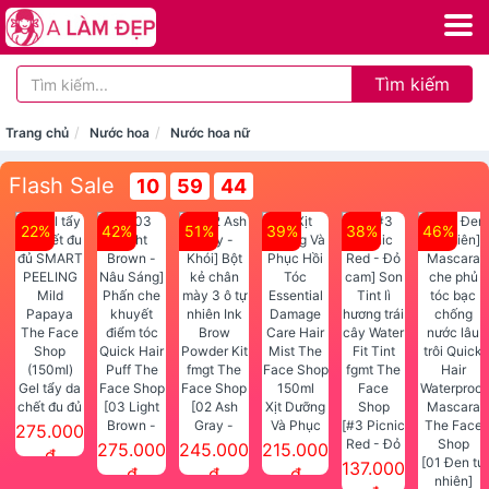
Tìm kiếm
Trang chủ
Nước hoa
Nước hoa nữ
Flash Sale
10
59
44
22%
42%
51%
39%
38%
46%
Gel tẩy da
chết đu đủ
[03 Light
[02 Ash
Xịt Dưỡng
SMART
Brown -
Gray -
Và Phục
[#3 Picnic
275.000
PEELING
Nâu Sáng]
Khói] Bột
Hồi Tóc
Red - Đỏ
275.000
245.000
215.000
đ
Mild
Phấn che
kẻ chân
Essential
cam] Son
[01 Đen tự
137.000
đ
đ
đ
Papaya
khuyết
mày 3 ô tự
Damage
Tint lì
nhiên]