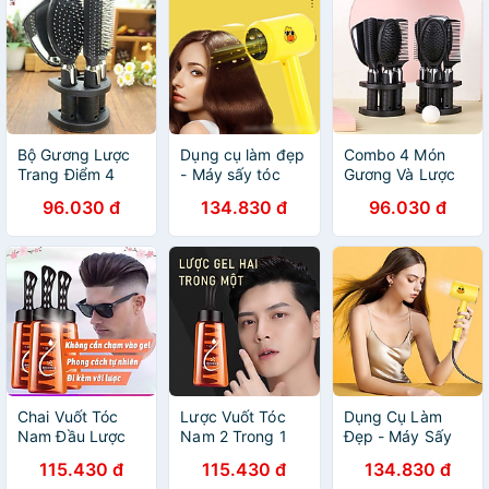
Bộ Gương Lược
Dụng cụ làm đẹp
Combo 4 Món
Trang Điểm 4
- Máy sấy tóc
Gương Và Lược
Món Sang Trọng,
hình vịt vàng dễ
Cầm Tay Cao
96.030 đ
134.830 đ
96.030 đ
Nhỏ Gọn Dễ
thương 3 chế độ
Cấp, Thiết Kế
Mang Theo,
- Máy sấy tóc
Đẹp Mắt Tiện
Chỉnh Trang
mini 2 chiều bền
Dụng Cho Phái
Nhanh Mọi Lúc
đẹp nhỏ gọn
Nữ
Chai Vuốt Tóc
Lược Vuốt Tóc
Dụng Cụ Làm
Nam Đầu Lược
Nam 2 Trong 1
Đẹp - Máy Sấy
260ml, Tiện Lợi
Chai 260ml, Hỗ
Tóc Tạo Kiểu 2
115.430 đ
115.430 đ
134.830 đ
Cho Nhiều Kiểu
Trợ Tạo Kiểu Gọn
Chiều Hình Vịt