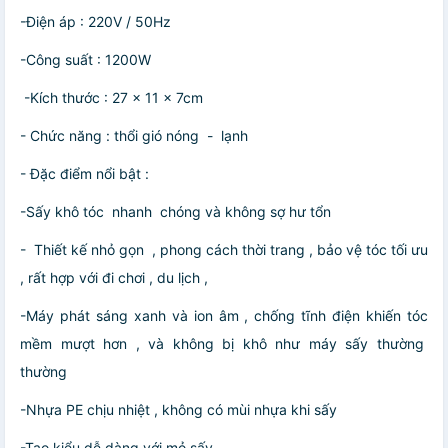
-Điện áp : 220V / 50Hz
-Công suất : 1200W
-Kích thước : 27 x 11 x 7cm
- Chức năng : thổi gió nóng - lạnh
- Đặc điểm nổi bật :
-Sấy khô tóc nhanh chóng và không sợ hư tổn
- Thiết kế nhỏ gọn , phong cách thời trang , bảo vệ tóc tối ưu
, rất hợp với đi chơi , du lịch ,
-Máy phát sáng xanh và ion âm , chống tĩnh điện khiến tóc
mềm mượt hơn , và không bị khô như máy sấy thường
thường
-Nhựa PE chịu nhiệt , không có mùi nhựa khi sấy
-Tạo kiểu dễ dàng với mỏ sấy