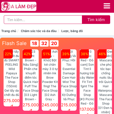
Tìm kiếm
Trang chủ
Chăm sóc tóc và da đầu
Lược, băng đô
Flash Sale
18
32
19
22%
42%
51%
39%
38%
46%
Gel tẩy da
chết đu đủ
[03 Light
[02 Ash
Xịt Dưỡng
SMART
Brown -
Gray -
Và Phục
[#3 Picnic
275.000
PEELING
Nâu Sáng]
Khói] Bột
Hồi Tóc
Red - Đỏ
275.000
245.000
215.000
đ
Mild
Phấn che
kẻ chân
Essential
cam] Son
[01 Đen tự
137.000
đ
đ
đ
Papaya
khuyết
mày 3 ô tự
Damage
Tint lì
nhiên]