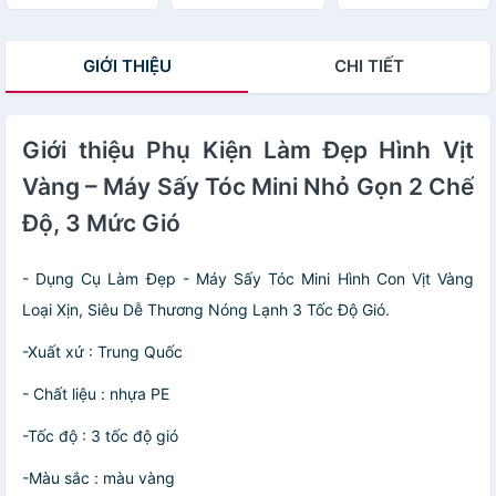
Tóc
Gàng
Vàng Dễ Thương
3 Chế Độ Sấy
Nhỏ Gọn Tiện Lợi
GIỚI THIỆU
CHI TIẾT
Khi Đi Du Lịch
Giới thiệu Phụ Kiện Làm Đẹp Hình Vịt
Vàng – Máy Sấy Tóc Mini Nhỏ Gọn 2 Chế
Độ, 3 Mức Gió
- Dụng Cụ Làm Đẹp - Máy Sấy Tóc Mini Hình Con Vịt Vàng
Loại Xịn, Siêu Dễ Thương Nóng Lạnh 3 Tốc Độ Gió.
-Xuất xứ : Trung Quốc
- Chất liệu : nhựa PE
-Tốc độ : 3 tốc độ gió
-Màu sắc : màu vàng