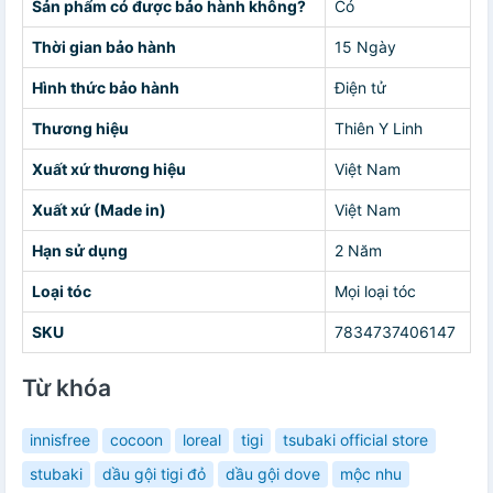
Sản phẩm có được bảo hành không?
Có
Thời gian bảo hành
15 Ngày
Hình thức bảo hành
Điện tử
Thương hiệu
Thiên Y Linh
Xuất xứ thương hiệu
Việt Nam
Xuất xứ (Made in)
Việt Nam
Hạn sử dụng
2 Năm
Loại tóc
Mọi loại tóc
SKU
7834737406147
Từ khóa
innisfree
cocoon
loreal
tigi
tsubaki official store
stubaki
dầu gội tigi đỏ
dầu gội dove
mộc nhu