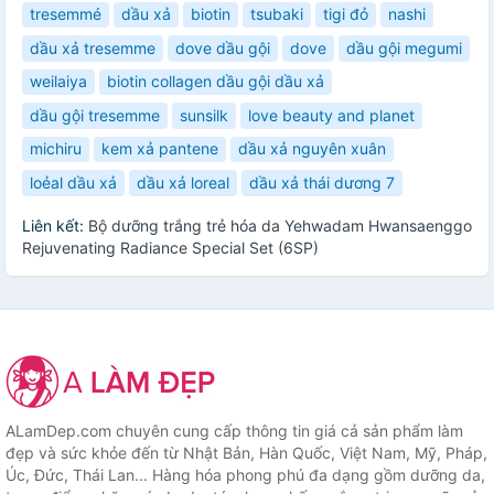
tresemmé
dầu xả
biotin
tsubaki
tigi đỏ
nashi
dầu xả tresemme
dove dầu gội
dove
dầu gội megumi
weilaiya
biotin collagen dầu gội dầu xả
dầu gội tresemme
sunsilk
love beauty and planet
michiru
kem xả pantene
dầu xả nguyên xuân
loẻal dầu xả
dầu xả loreal
dầu xả thái dương 7
Liên kết:
Bộ dưỡng trắng trẻ hóa da Yehwadam Hwansaenggo
Rejuvenating Radiance Special Set (6SP)
ALamDep.com chuyên cung cấp thông tin giá cả sản phẩm làm
đẹp và sức khỏe đến từ Nhật Bản, Hàn Quốc, Việt Nam, Mỹ, Pháp,
Úc, Đức, Thái Lan... Hàng hóa phong phú đa dạng gồm dưỡng da,