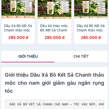
Dầu Xả Bồ Kết Sả
Dầu Xả thảo mộc
Dầu Xả Bồ Kết Sả
Chanh thảo mộc
Bồ Kết Sả Chanh
Chanh thảo mộc
giảm tóc bết,
Hà Thủ Ô giúp
phục hồi tóc hư
285.000 đ
285.000 đ
285.000 đ
sạch nhờn cả
đen và mọc tóc
tổn vì uốn
ngày.
trung niên
nhuộm.
GIỚI THIỆU
CHI TIẾT
Giới thiệu Dầu Xả Bồ Kết Sả Chanh thảo
mộc cho nam giới giảm gàu ngăn rụng
tóc
 DẦU XẢ BỒ KẾT SẢ CHANH CHO NAM — TÓC VÀO NẾP, KHÔNG