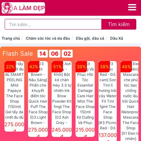
Tìm kiếm
Trang chủ
Chăm sóc tóc và da đầu
Dầu gội, dầu xả
Dầu Xả
Flash Sale
14
06
02
22%
42%
51%
39%
38%
46%
Gel tẩy da
chết đu đủ
[03 Light
[02 Ash
Xịt Dưỡng
SMART
Brown -
Gray -
Và Phục
[#3 Picnic
275.000
PEELING
Nâu Sáng]
Khói] Bột
Hồi Tóc
Red - Đỏ
275.000
245.000
215.000
đ
Mild
Phấn che
kẻ chân
Essential
cam] Son
[01 Đen tự
137.000
đ
đ
đ
Papaya
khuyết
mày 3 ô tự
Damage
Tint lì
nhiên]