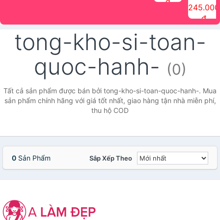
đ
The Face
điểm tóc
nhiên Ink
Care Hair
hương trái
Mascara
245.000
Shop
Quick Hair
Brow
Mist The
cây Water
che phủ
đ
(150ml)
Puff The
Powder Kit
Face Shop
Fit Tint
tóc bạc
Face Shop
fmgt The
150ml
fgmt The
chống
tong-kho-si-toan-
Face Shop
Face
nước lâu
Shop
trôi Quick
Hair
quoc-hanh-
Waterproof
(0)
Mascara
The Face
Shop
Tất cả sản phẩm được bán bởi tong-kho-si-toan-quoc-hanh-. Mua
sản phẩm chính hãng với giá tốt nhất, giao hàng tận nhà miễn phí,
thu hộ COD
0
Sản Phẩm
Sắp Xếp Theo