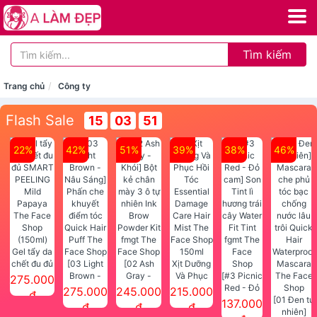
Tìm kiếm
Trang chủ
Công ty
Flash Sale
15
03
51
22%
42%
51%
39%
38%
46%
Gel tẩy da
chết đu đủ
[03 Light
[02 Ash
Xịt Dưỡng
SMART
Brown -
Gray -
Và Phục
[#3 Picnic
275.000
PEELING
Nâu Sáng]
Khói] Bột
Hồi Tóc
Red - Đỏ
275.000
245.000
215.000
đ
Mild
Phấn che
kẻ chân
Essential
cam] Son
[01 Đen tự
137.000
đ
đ
đ
Papaya
khuyết
mày 3 ô tự
Damage
Tint lì
nhiên]