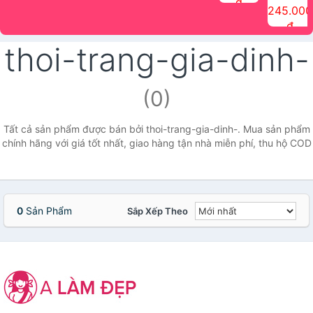
đ
The Face
điểm tóc
nhiên Ink
Care Hair
hương trái
Mascara
245.000
Shop
Quick Hair
Brow
Mist The
cây Water
che phủ
đ
(150ml)
Puff The
Powder Kit
Face Shop
Fit Tint
tóc bạc
Face Shop
fmgt The
150ml
fgmt The
chống
thoi-trang-gia-dinh-
Face Shop
Face
nước lâu
Shop
trôi Quick
Hair
Waterproof
(0)
Mascara
The Face
Shop
Tất cả sản phẩm được bán bởi thoi-trang-gia-dinh-. Mua sản phẩm
chính hãng với giá tốt nhất, giao hàng tận nhà miễn phí, thu hộ COD
0
Sản Phẩm
Sắp Xếp Theo