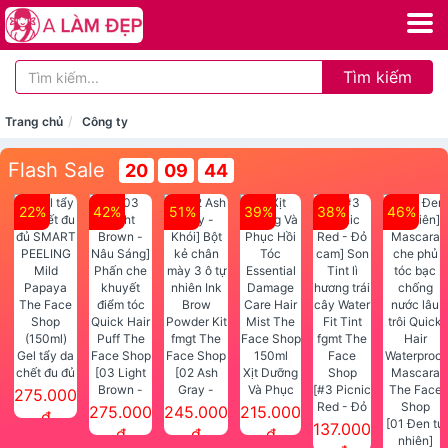
Tìm kiếm
Trang chủ
Công ty
Flash Sale
20
09
44
22%
42%
51%
39%
38%
46%
Gel tẩy da
chết đu đủ
[03 Light
[02 Ash
Xịt Dưỡng
SMART
Brown -
Gray -
Và Phục
[#3 Picnic
275.000
PEELING
Nâu Sáng]
Khói] Bột
Hồi Tóc
Red - Đỏ
275.000
245.000
215.000
đ
Mild
Phấn che
kẻ chân
Essential
cam] Son
[01 Đen tự
137.000
đ
đ
đ
Papaya
khuyết
mày 3 ô tự
Damage
Tint lì
nhiên]