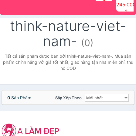
đ
The Face
điểm tóc
nhiên Ink
Care Hair
hương trái
Mascara
245.000
Shop
Quick Hair
Brow
Mist The
cây Water
che phủ
đ
(150ml)
Puff The
Powder Kit
Face Shop
Fit Tint
tóc bạc
Face Shop
fmgt The
150ml
fgmt The
chống
think-nature-viet-
Face Shop
Face
nước lâu
Shop
trôi Quick
Hair
nam-
Waterproof
(0)
Mascara
The Face
Shop
Tất cả sản phẩm được bán bởi think-nature-viet-nam-. Mua sản
phẩm chính hãng với giá tốt nhất, giao hàng tận nhà miễn phí, thu
hộ COD
0
Sản Phẩm
Sắp Xếp Theo