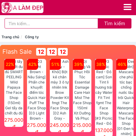
Tìm kiếm
Trang chủ
Công ty
Flash Sale
12
12
12
22%
42%
51%
39%
38%
46%
Gel tẩy da
chết đu đủ
[03 Light
[02 Ash
Xịt Dưỡng
SMART
Brown -
Gray -
Và Phục
[#3 Picnic
275.000
PEELING
Nâu Sáng]
Khói] Bột
Hồi Tóc
Red - Đỏ
275.000
245.000
215.000
đ
Mild
Phấn che
kẻ chân
Essential
cam] Son
[01 Đen tự
137.000
đ
đ
đ
Papaya
khuyết
mày 3 ô tự
Damage
Tint lì
nhiên]