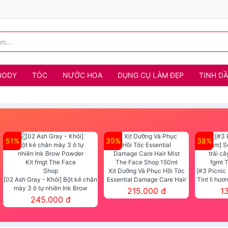
BODY
TÓC
NƯỚC HOA
DỤNG CỤ LÀM ĐẸP
TINH D
51%
39%
38%
Xịt Dưỡng Và Phục Hồi Tóc
[#3 Picnic
[02 Ash Gray - Khói] Bột kẻ chân
Essential Damage Care Hair
Tint lì hươ
mày 3 ô tự nhiên Ink Brow
Mist The Face Shop 150ml
Tint fg
215.000 đ
1
Powder Kit fmgt The Face Shop
245.000 đ