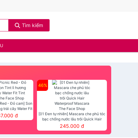
Tìm kiếm
ẦU
46%
 Red - Đỏ cam] Son
ng trái cây Water Fit
mt The Face Shop
[01 Đen tự nhiên] Mascara che phủ tóc
37.000 đ
bạc chống nước lâu trôi Quick Hair
Waterproof Mascara The Face Shop
245.000 đ