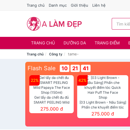
Trang chủ
Danh mục
Giới thiệu
Liên hệ
TRANG CHỦ
DƯỠNG DA
TRANG ĐIỂM
tame-
Trang chủ
Công ty
Flash Sale
10
21
41
22%
42%
Gel tẩy da chết đu đủ
SMART PEELING Mild
[03 Light Brown - Nâu Sáng]
Papaya The Face Shop
Phấn che khuyết điểm tóc
275.000 đ
(150ml)
Quick Hair Puff The Face Shop
275.000 đ