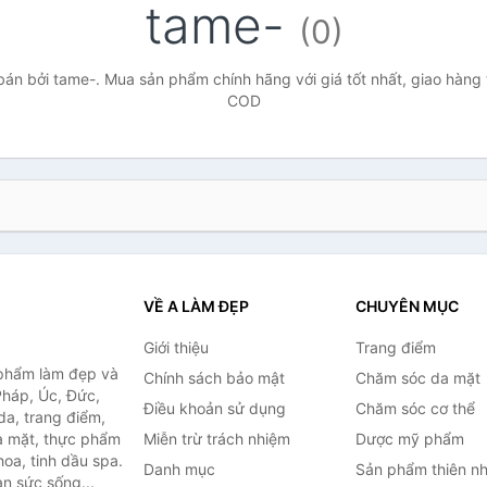
tame-
(0)
án bởi tame-. Mua sản phẩm chính hãng với giá tốt nhất, giao hàng t
COD
VỀ A LÀM ĐẸP
CHUYÊN MỤC
Giới thiệu
Trang điểm
 phẩm làm đẹp và
Chính sách bảo mật
Chăm sóc da mặt
Pháp, Úc, Đức,
Điều khoản sử dụng
Chăm sóc cơ thể
a, trang điểm,
a mặt, thực phẩm
Miễn trừ trách nhiệm
Dược mỹ phẩm
oa, tinh dầu spa.
Danh mục
Sản phẩm thiên nh
àn sức sống...