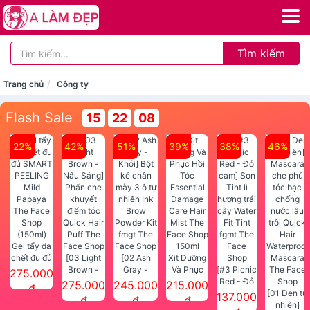
Tìm kiếm
Trang chủ
Công ty
Flash Sale
15
22
08
22%
42%
51%
39%
38%
46%
Gel tẩy da
chết đu đủ
[03 Light
[02 Ash
Xịt Dưỡng
SMART
Brown -
Gray -
Và Phục
[#3 Picnic
275.000
PEELING
Nâu Sáng]
Khói] Bột
Hồi Tóc
Red - Đỏ
275.000
245.000
215.000
đ
Mild
Phấn che
kẻ chân
Essential
cam] Son
[01 Đen tự
137.000
đ
đ
đ
Papaya
khuyết
mày 3 ô tự
Damage
Tint lì
nhiên]