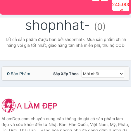
đ
The Face
điểm tóc
nhiên Ink
Care Hair
hương trái
Mascara
245.000
Shop
Quick Hair
Brow
Mist The
cây Water
che phủ
đ
(150ml)
Puff The
Powder Kit
Face Shop
Fit Tint
tóc bạc
Face Shop
fmgt The
150ml
fgmt The
chống
shopnhat-
Face Shop
Face
nước lâu
(0)
Shop
trôi Quick
Hair
Waterproof
Tất cả sản phẩm được bán bởi shopnhat-. Mua sản phẩm chính
Mascara
hãng với giá tốt nhất, giao hàng tận nhà miễn phí, thu hộ COD
The Face
Shop
0
Sản Phẩm
Sắp Xếp Theo
ALamDep.com chuyên cung cấp thông tin giá cả sản phẩm làm
đẹp và sức khỏe đến từ Nhật Bản, Hàn Quốc, Việt Nam, Mỹ, Pháp,
Úc, Đức, Thái Lan... Hàng hóa phong phú đa dạng gồm dưỡng da,