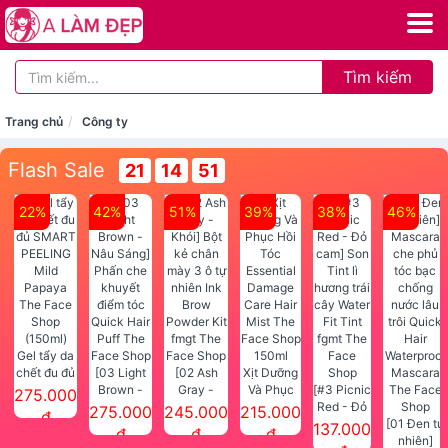
Tìm kiếm
Trang chủ
Công ty
Flash Sale
21
14
51
22%
42%
51%
39%
38%
46%
Gel tẩy da
chết đu đủ
[03 Light
[02 Ash
Xịt Dưỡng
SMART
Brown -
Gray -
Và Phục
[#3 Picnic
275.000
PEELING
Nâu Sáng]
Khói] Bột
Hồi Tóc
Red - Đỏ
275.000
245.000
215.000
đ
Mild
Phấn che
kẻ chân
Essential
cam] Son
[01 Đen tự
137.000
đ
đ
đ
Papaya
khuyết
mày 3 ô tự
Damage
Tint lì
nhiên]