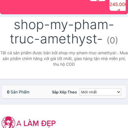
đ
The Face
điểm tóc
nhiên Ink
Care Hair
hương trái
Mascara
245.000
Shop
Quick Hair
Brow
Mist The
cây Water
che phủ
đ
(150ml)
Puff The
Powder Kit
Face Shop
Fit Tint
tóc bạc
Face Shop
fmgt The
150ml
fgmt The
chống
shop-my-pham-
Face Shop
Face
nước lâu
Shop
trôi Quick
Hair
truc-amethyst-
Waterproof
(0)
Mascara
The Face
Shop
Tất cả sản phẩm được bán bởi shop-my-pham-truc-amethyst-. Mua
sản phẩm chính hãng với giá tốt nhất, giao hàng tận nhà miễn phí,
thu hộ COD
0
Sản Phẩm
Sắp Xếp Theo