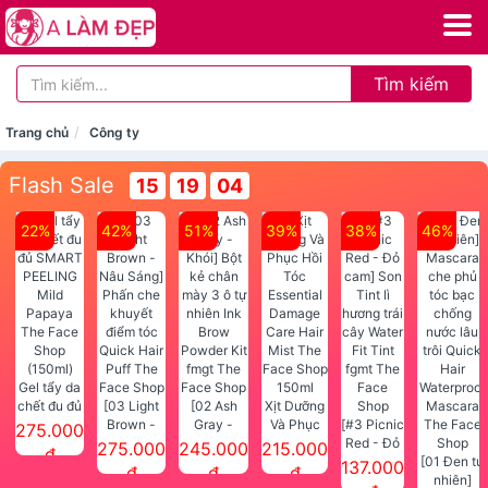
Tìm kiếm
Trang chủ
Công ty
Flash Sale
15
19
03
22%
42%
51%
39%
38%
46%
Gel tẩy da
chết đu đủ
[03 Light
[02 Ash
Xịt Dưỡng
SMART
Brown -
Gray -
Và Phục
[#3 Picnic
275.000
PEELING
Nâu Sáng]
Khói] Bột
Hồi Tóc
Red - Đỏ
275.000
245.000
215.000
đ
Mild
Phấn che
kẻ chân
Essential
cam] Son
[01 Đen tự
137.000
đ
đ
đ
Papaya
khuyết
mày 3 ô tự
Damage
Tint lì
nhiên]