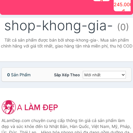
đ
The Face
điểm tóc
nhiên Ink
Care Hair
hương trái
Mascara
245.000
Shop
Quick Hair
Brow
Mist The
cây Water
che phủ
đ
(150ml)
Puff The
Powder Kit
Face Shop
Fit Tint
tóc bạc
Face Shop
fmgt The
150ml
fgmt The
chống
shop-khong-gia-
Face Shop
Face
nước lâu
(0)
Shop
trôi Quick
Hair
Waterproof
Tất cả sản phẩm được bán bởi shop-khong-gia-. Mua sản phẩm
Mascara
chính hãng với giá tốt nhất, giao hàng tận nhà miễn phí, thu hộ COD
The Face
Shop
0
Sản Phẩm
Sắp Xếp Theo
ALamDep.com chuyên cung cấp thông tin giá cả sản phẩm làm
đẹp và sức khỏe đến từ Nhật Bản, Hàn Quốc, Việt Nam, Mỹ, Pháp,
Úc, Đức, Thái Lan... Hàng hóa phong phú đa dạng gồm dưỡng da,