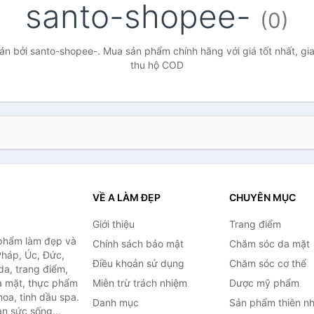
santo-shopee-
(0)
n bởi santo-shopee-. Mua sản phẩm chính hãng với giá tốt nhất, gia
thu hộ COD
VỀ A LÀM ĐẸP
CHUYÊN MỤC
Giới thiệu
Trang điểm
 phẩm làm đẹp và
Chính sách bảo mật
Chăm sóc da mặt
Pháp, Úc, Đức,
Điều khoản sử dụng
Chăm sóc cơ thể
a, trang điểm,
a mặt, thực phẩm
Miễn trừ trách nhiệm
Dược mỹ phẩm
oa, tinh dầu spa.
Danh mục
Sản phẩm thiên nh
àn sức sống...