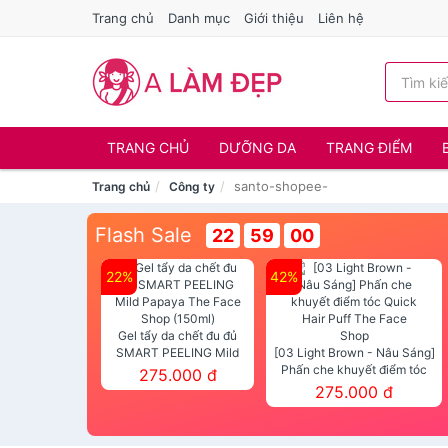
Trang chủ
Danh mục
Giới thiệu
Liên hệ
TRANG CHỦ
DƯỠNG DA
TRANG ĐIỂM
santo-shopee-
Trang chủ
Công ty
Flash Sale
22
59
00
22%
42%
Gel tẩy da chết đu đủ
SMART PEELING Mild
[03 Light Brown - Nâu Sáng]
Papaya The Face Shop
Phấn che khuyết điểm tóc
275.000 đ
(150ml)
Quick Hair Puff The Face Shop
275.000 đ