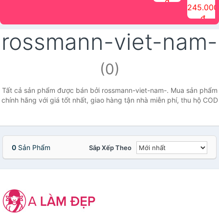
đ
The Face
điểm tóc
nhiên Ink
Care Hair
hương trái
Mascara
245.000
Shop
Quick Hair
Brow
Mist The
cây Water
che phủ
đ
(150ml)
Puff The
Powder Kit
Face Shop
Fit Tint
tóc bạc
Face Shop
fmgt The
150ml
fgmt The
chống
rossmann-viet-nam-
Face Shop
Face
nước lâu
Shop
trôi Quick
Hair
Waterproof
(0)
Mascara
The Face
Shop
Tất cả sản phẩm được bán bởi rossmann-viet-nam-. Mua sản phẩm
chính hãng với giá tốt nhất, giao hàng tận nhà miễn phí, thu hộ COD
0
Sản Phẩm
Sắp Xếp Theo