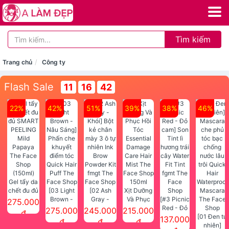
Tìm kiếm
Trang chủ
Công ty
Flash Sale
11
16
42
22%
42%
51%
39%
38%
46%
Gel tẩy da
chết đu đủ
[03 Light
[02 Ash
Xịt Dưỡng
SMART
Brown -
Gray -
Và Phục
[#3 Picnic
275.000
PEELING
Nâu Sáng]
Khói] Bột
Hồi Tóc
Red - Đỏ
275.000
245.000
215.000
đ
Mild
Phấn che
kẻ chân
Essential
cam] Son
[01 Đen tự
137.000
đ
đ
đ
Papaya
khuyết
mày 3 ô tự
Damage
Tint lì
nhiên]