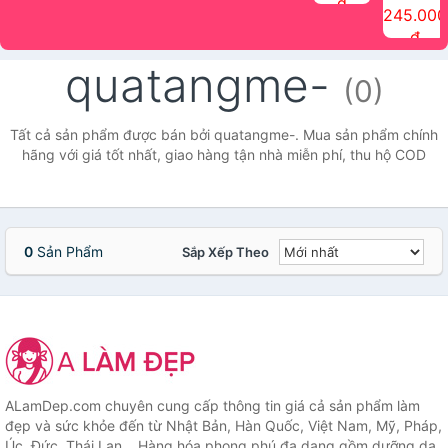
đ
The Face
điểm tóc
nhiên Ink
Care Hair
hương trái
Mascara
245.000
Shop
Quick Hair
Brow
Mist The
cây Water
che phủ
đ
(150ml)
Puff The
Powder Kit
Face Shop
Fit Tint
tóc bạc
Face Shop
fmgt The
150ml
fgmt The
chống
quatangme-
Face Shop
Face
nước lâu
(0)
Shop
trôi Quick
Hair
Waterproof
Tất cả sản phẩm được bán bởi quatangme-. Mua sản phẩm chính
Mascara
hãng với giá tốt nhất, giao hàng tận nhà miễn phí, thu hộ COD
The Face
Shop
0
Sản Phẩm
Sắp Xếp Theo
ALamDep.com chuyên cung cấp thông tin giá cả sản phẩm làm
đẹp và sức khỏe đến từ Nhật Bản, Hàn Quốc, Việt Nam, Mỹ, Pháp,
Úc, Đức, Thái Lan... Hàng hóa phong phú đa dạng gồm dưỡng da,