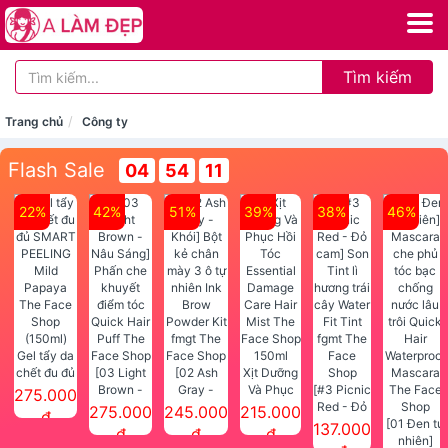
Tìm kiếm
Trang chủ
Công ty
Flash Sale
04
54
11
22%
42%
51%
39%
38%
46%
Gel tẩy da
chết đu đủ
[03 Light
[02 Ash
Xịt Dưỡng
SMART
Brown -
Gray -
Và Phục
[#3 Picnic
275.000
PEELING
Nâu Sáng]
Khói] Bột
Hồi Tóc
Red - Đỏ
275.000
245.000
215.000
đ
Mild
Phấn che
kẻ chân
Essential
cam] Son
[01 Đen tự
137.000
đ
đ
đ
Papaya
khuyết
mày 3 ô tự
Damage
Tint lì
nhiên]