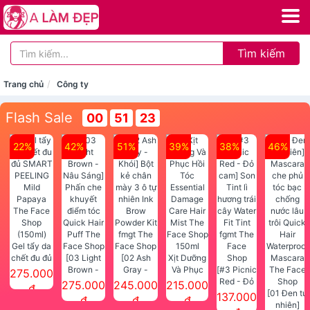
Tìm kiếm
Trang chủ
Công ty
Flash Sale
00
51
23
22%
42%
51%
39%
38%
46%
Gel tẩy da
chết đu đủ
[03 Light
[02 Ash
Xịt Dưỡng
SMART
Brown -
Gray -
Và Phục
[#3 Picnic
275.000
PEELING
Nâu Sáng]
Khói] Bột
Hồi Tóc
Red - Đỏ
275.000
245.000
215.000
đ
Mild
Phấn che
kẻ chân
Essential
cam] Son
[01 Đen tự
137.000
đ
đ
đ
Papaya
khuyết
mày 3 ô tự
Damage
Tint lì
nhiên]