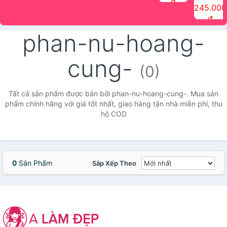
đ
The Face
điểm tóc
nhiên Ink
Care Hair
hương trái
Mascara
245.000
Shop
Quick Hair
Brow
Mist The
cây Water
che phủ
đ
(150ml)
Puff The
Powder Kit
Face Shop
Fit Tint
tóc bạc
Face Shop
fmgt The
150ml
fgmt The
chống
phan-nu-hoang-
Face Shop
Face
nước lâu
Shop
trôi Quick
Hair
cung-
Waterproof
(0)
Mascara
The Face
Shop
Tất cả sản phẩm được bán bởi phan-nu-hoang-cung-. Mua sản
phẩm chính hãng với giá tốt nhất, giao hàng tận nhà miễn phí, thu
hộ COD
0
Sản Phẩm
Sắp Xếp Theo