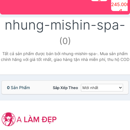
đ
The Face
điểm tóc
nhiên Ink
Care Hair
hương trái
Mascara
245.000
Shop
Quick Hair
Brow
Mist The
cây Water
che phủ
đ
(150ml)
Puff The
Powder Kit
Face Shop
Fit Tint
tóc bạc
Face Shop
fmgt The
150ml
fgmt The
chống
nhung-mishin-spa-
Face Shop
Face
nước lâu
Shop
trôi Quick
Hair
Waterproof
(0)
Mascara
The Face
Shop
Tất cả sản phẩm được bán bởi nhung-mishin-spa-. Mua sản phẩm
chính hãng với giá tốt nhất, giao hàng tận nhà miễn phí, thu hộ COD
0
Sản Phẩm
Sắp Xếp Theo