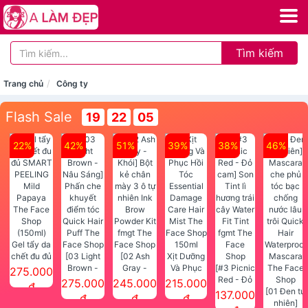
Tìm kiếm
Trang chủ
Công ty
Flash Sale
19
22
05
22%
42%
51%
39%
38%
46%
Gel tẩy da
chết đu đủ
[03 Light
[02 Ash
Xịt Dưỡng
SMART
Brown -
Gray -
Và Phục
[#3 Picnic
275.000
PEELING
Nâu Sáng]
Khói] Bột
Hồi Tóc
Red - Đỏ
275.000
245.000
215.000
đ
Mild
Phấn che
kẻ chân
Essential
cam] Son
[01 Đen tự
137.000
đ
đ
đ
Papaya
khuyết
mày 3 ô tự
Damage
Tint lì
nhiên]