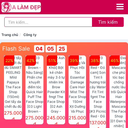
Tìm kiếm
Trang chủ
Công ty
Flash Sale
04
05
25
22%
42%
51%
39%
38%
46%
Gel tẩy da
chết đu đủ
[03 Light
[02 Ash
Xịt Dưỡng
SMART
Brown -
Gray -
Và Phục
[#3 Picnic
275.000
PEELING
Nâu Sáng]
Khói] Bột
Hồi Tóc
Red - Đỏ
275.000
245.000
215.000
đ
Mild
Phấn che
kẻ chân
Essential
cam] Son
[01 Đen tự
137.000
đ
đ
đ
Papaya
khuyết
mày 3 ô tự
Damage
Tint lì
nhiên]