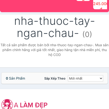
đ
The Face
điểm tóc
nhiên Ink
Care Hair
hương trái
Mascara
245.000
Shop
Quick Hair
Brow
Mist The
cây Water
che phủ
đ
(150ml)
Puff The
Powder Kit
Face Shop
Fit Tint
tóc bạc
Face Shop
fmgt The
150ml
fgmt The
chống
nha-thuoc-tay-
Face Shop
Face
nước lâu
Shop
trôi Quick
Hair
ngan-chau-
Waterproof
(0)
Mascara
The Face
Shop
Tất cả sản phẩm được bán bởi nha-thuoc-tay-ngan-chau-. Mua sản
phẩm chính hãng với giá tốt nhất, giao hàng tận nhà miễn phí, thu
hộ COD
0
Sản Phẩm
Sắp Xếp Theo